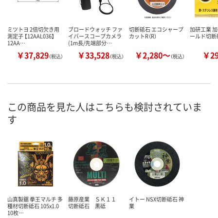
ミツトヨ 2倍切欠き用
ブロードウォッチ ファ
切断砥石 エコシャープ
加研工業 
測定子 【12AAL036】
イバースコープカメラ
カットR（R）
ールド切断
12AA…
(1m長/先端部分…
￥37,829
￥33,528
￥2,280～
￥2
（税込）
（税込）
（税込）
この商品を見た人はこちらも検討されていま
す
山真製鋸 拳王マルチ 多
藤原産業 ＳＫ１１
イトー NSX切断砥石 神
種材切断砥石 105x1.0
切断砥石 黒砥
業
10枚…