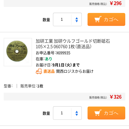
￥296
販売価格（税込）
数量
カゴへ
加研工業 加研ウルフゴールド切断砥石
105×2.5 060760 1枚（直送品）
お申込番号：X699935
在庫：
あり
お届け日：
9月1日（火）まで
直送品
関西ロジスからお届け
型番
販売単位
1枚
￥326
販売価格（税込）
数量
カゴへ