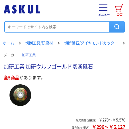
カゴ
メニュー
ホーム
切削工具/研磨材
切断砥石/ダイヤモンドカッター
メーカー
加研工業
加研工業 加研ウルフゴールド切断砥石
全5商品
があります。
￥270～￥5,570
販売価格（税抜き）
￥296
～
￥6,127
販売価格（税込）