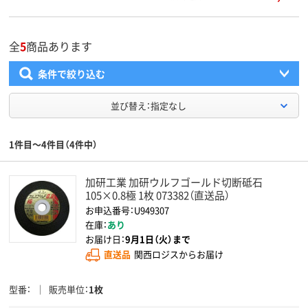
全
5
商品あります
条件で絞り込む
並び替え：指定なし
1件目～4件目（4件中）
加研工業 加研ウルフゴールド切断砥石
105×0.8極 1枚 073382（直送品）
お申込番号：U949307
在庫：
あり
お届け日：
9月1日（火）まで
直送品
関西ロジスからお届け
型番
販売単位
1枚