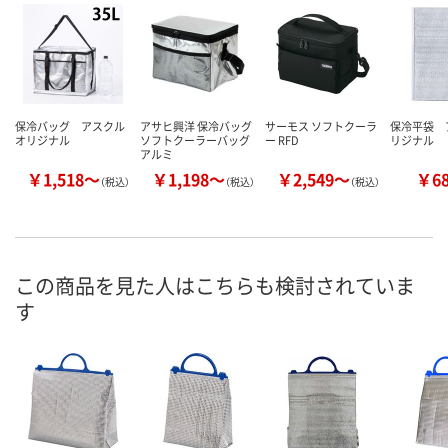
保冷バッグ アスクル
アサヒ興洋 保冷バッグ
サーモス ソフトクーラ
保冷平袋 
オリジナル
ソフトクーラーバッグ
ー RFD
リジナル
アルミ
￥1,518～
￥1,198～
￥2,549～
￥6
（税込）
（税込）
（税込）
この商品を見た人はこちらも検討されていま
す