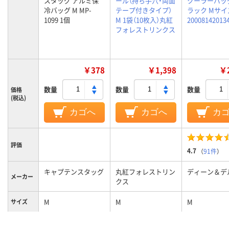
スタッグ アルミ保
ール（持ち手穴・両面
クーラーバッ
冷バッグ M MP-
テープ付きタイプ）
ラック Mサイ
1099 1個
M 1袋（10枚入）丸紅
20008142013
フォレストリンクス
￥378
￥1,398
￥2
数量
数量
数量
価格
(税込)
カゴへ
カゴへ
カ
評価
4.7
（
91件
）
キャプテンスタッグ
丸紅フォレストリン
ディーン＆デ
メーカー
クス
M
M
M
サイズ