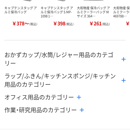
キャプテンスタッグ ア
キャプテンスタッグ ア
大和物産 保冷バッグ ア
大和物産 保
ルミ保冷バッグ
ルミ保冷バッグ S MP-
ルミクーラーバッグ M
ルミクーラ
1098 1…
サイズ 364…
469788…
￥378～
￥398
￥261
￥
（税込）
（税込）
（税込）
おかずカップ/水筒/レジャー用品のカテゴ
リー
ラップ/ふきん/キッチンスポンジ/キッチン
用品のカテゴリー
オフィス用品のカテゴリー
作業・研究用品のカテゴリー