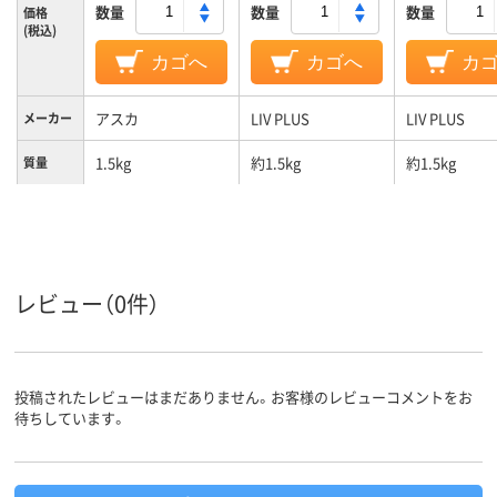
数量
数量
数量
価格
(税込)
カゴへ
カゴへ
カ
アスカ
LIV PLUS
LIV PLUS
メーカー
1.5kg
約1.5kg
約1.5kg
質量
レビュー（0件）
投稿されたレビューはまだありません。お客様のレビューコメントをお
待ちしています。