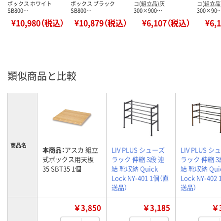
ボックス ホワイト
ボックス ブラック
コ(組立品)灰
コ(組立品
SB800…
SB800…
300×900…
300×90
¥10,980（税込）
¥10,879（税込）
¥6,107（税込）
¥6,
類似商品と比較
商品名
本商品：
アスカ 組立
LIV PLUS シューズ
LIV PLUS 
式ボックス用天板
ラック 伸縮 3段 連
ラック 伸縮 3
35 SBT35 1個
結 靴収納 Quick
結 靴収納 Qui
Lock NY-401 1個（直
Lock NY-402
送品）
送品）
￥3,850
￥3,185
￥3