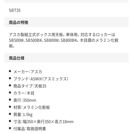
SBT35
商品の特徴
アスカ製組立式ボックス用天板。単体用。対応するロッカーは
SB500W、SB500BK、SB800W、SB800BK。木目調のメラミン化粧
板。
商品仕様
メーカー：アスカ
ブランド：ASMIX（アスミックス）
商品タイプ：天板35
カラー：木目
奥行：350mm
材質：メラミン化粧板
質量：1.5kg
寸法：幅350×奥行350×高さ18mm
付属品：取扱説明書