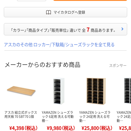
マイカタログへ登録
7
「カラー」「商品タイプ」「販売単位」 違いで 全
商品あります。
アスカのその他 ロッカー/下駄箱/シューズラックを全て見る
メーカーからのおすすめ商品
スポンサー
アスカ 組立式ボックス
YAMAZEN シューズラ
YAMAZEN シューズラ
YAMAZ
用天板 70 SBT70 1個
ック 6足用 洗える可動
ック 24足用 洗える可
ック 24
棚…
動…
動…
¥4,398（税込）
¥9,980（税込）
¥25,800（税込）
¥25,