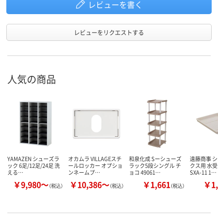
レビューを書く
レビューをリクエストする
人気の商品
YAMAZEN シューズラ
オカムラ VILLAGEスチ
和泉化成 Sーシューズ
遠藤商事 
ック 6足/12足/24足 洗
ールロッカー オプショ
ラック5段シングル チ
クス用 水
える…
ンネームプ…
ョコ 49061…
SXA-11 1…
￥9,980～
￥10,386～
￥1,661
￥1,
（税込）
（税込）
（税込）