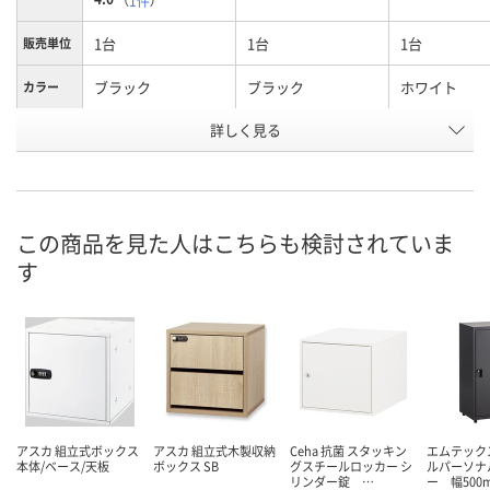
（
1件
）
1台
1台
1台
販売単位
ブラック
ブラック
ホワイト
カラー
詳しく見る
本体-シリンダー+ダ
本体-シリンダー錠
ベース
商品タイ
プ
イヤル錠
お申込番
J660303
X253159
J660305
号
この商品を見た人はこちらも検討されていま
直送品
直送品
直送品
在庫
す
8月24日（月）まで
8月24日（月）まで
8月24日（月）
お届け日
数量
数量
数量
カゴへ
カゴへ
カ
アスカ 組立式ボックス
アスカ 組立式木製収納
Ceha 抗菌 スタッキン
エムテック
本体/ベース/天板
ボックス SB
グスチールロッカー シ
ルパーソナ
リンダー錠 …
ー 幅500