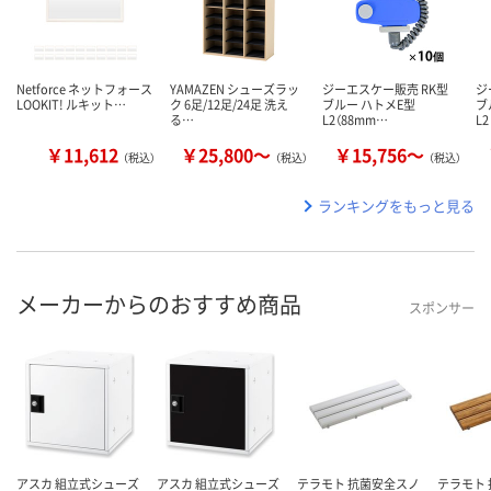
Netforce ネットフォース
YAMAZEN シューズラッ
ジーエスケー販売 RK型
ジ
LOOKIT! ルキット…
ク 6足/12足/24足 洗え
ブルー ハトメE型
ブ
る…
L2（88mm…
L
￥11,612
￥25,800～
￥15,756～
（税込）
（税込）
（税込）
ランキングをもっと見る
メーカーからのおすすめ商品
スポンサー
アスカ 組立式シューズ
アスカ 組立式シューズ
テラモト 抗菌安全スノ
テラモト