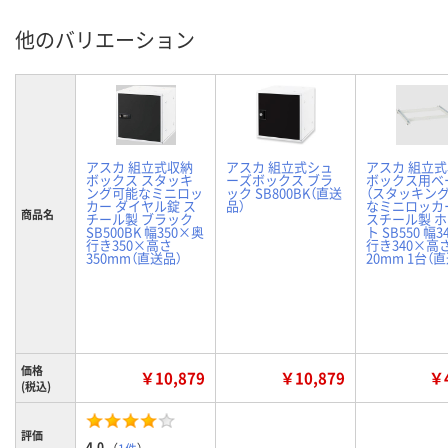
他のバリエーション
アスカ 組立式収納
アスカ 組立式シュ
アスカ 組立
ボックス スタッキ
ーズボックス ブラ
ボックス用ベ
ング可能なミニロッ
ック SB800BK（直送
（スタッキン
カー ダイヤル錠 ス
品）
なミニロッカ
商品名
チール製 ブラック
スチール製 
SB500BK 幅350×奥
ト SB550 幅
行き350×高さ
行き340×高
350mm（直送品）
20mm 1台（
価格
￥10,879
￥10,879
￥4
(税込)
評価
4.0