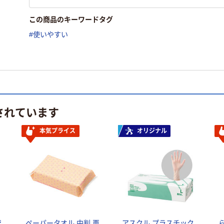
この商品のキーワードタグ
#使いやすい
されています
本気プライス
オリジナル
え
ペーパータオル 中判 再
アスクル プラスチック