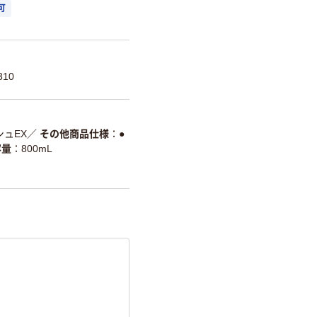
可
310
ュEX
／
その他商品仕様
●
容量
800mL