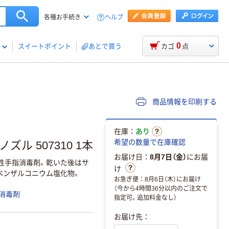
ヘルプ
各種お手続き
0
スイートポイント
あとで買う
カゴ
点
商品情報を印刷する
在庫：
あり
希望の数量で在庫確認
ル 507310 1本
お届け日：
8月7日（金）
にお届
性手指消毒剤。乾いた後はサ
け
ベンザルコニウム塩化物。
お急ぎ便：8月6日（木）にお届け
（今から4時間36分以内のご注文で
消毒剤
指定可。追加料金なし）
お届け先：