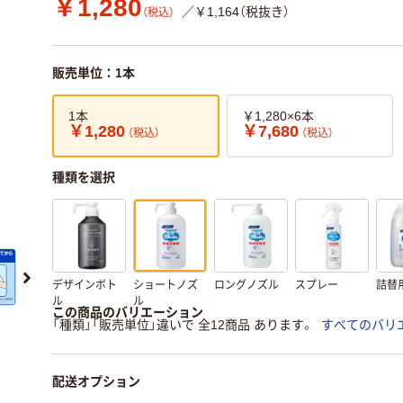
￥1,280
／￥1,164（税抜き）
（税込）
販売単位：1本
1本
￥1,280×6本
￥1,280
￥7,680
（税込）
（税込）
種類を選択
デザインボト
ショートノズ
ロングノズル
スプレー
詰替
ル
ル
この商品のバリエーション
「種類」「販売単位」違いで 全12商品 あります。
すべてのバリ
配送オプション