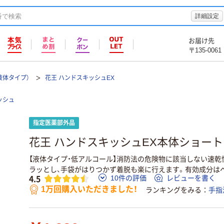
詳細設定
お届け先
〒135-0061
液体タイプ）
花王 ハンドスキッシュEX
ッシュ
指定医薬部外品
花王 ハンドスキッシュEX本体ショートノズ
【液体タイプ・低アルコール】消防法の危険物に該当しない速乾
ラッとし、手袋がはりつかず着脱も楽に行えます。有効成分は
4.5
10件の評価
レビューを書く
1万回購入いただきました！
ランキングをみる
手指