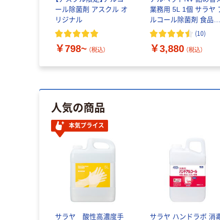
ール除菌剤 アスクル オ
業務用 5L 1個 サラヤ 
リジナル
ルコール除菌剤 食品
加物 弱酸性 厨房用 ウ
(
10
)
ルス対策
￥798~
￥3,880
（税込）
（税込）
人気の商品
本気プライス
サラヤ 酸性高濃度手
サラヤ ハンドラボ 消