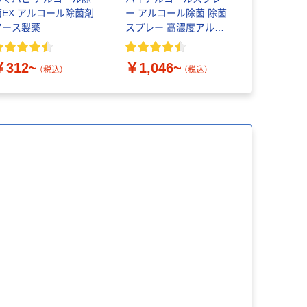
菌EX アルコール除菌剤
ー アルコール除菌 除菌
ングル12
アース製薬
スプレー 高濃度アルコ
100% 6
ール ライオン
ル100 芯
証
￥312~
￥1,046~
￥455~
（税込）
（税込）