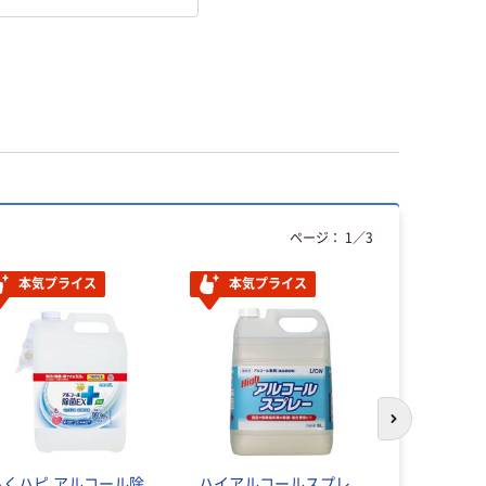
ページ：
1
／
3
本気プライス
本気プライス
本気プ
次のスライド
らくハピ アルコール除
ハイアルコールスプレ
トイレット