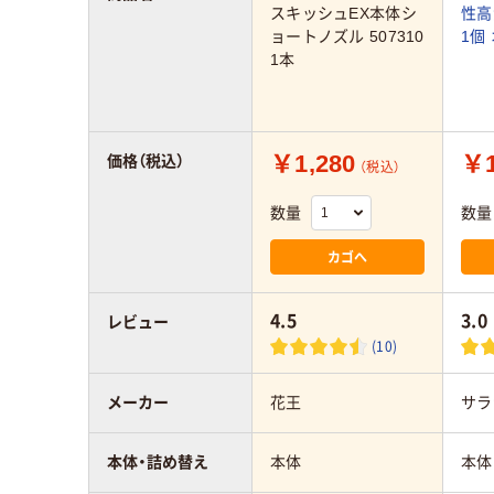
スキッシュEX本体シ
性高
ョートノズル 507310
1個
1本
￥1,280
￥1
価格（税込）
（税込）
数量
数量
カゴへ
4.5
3.0
レビュー
(10)
メーカー
花王
サラ
本体・詰め替え
本体
本体