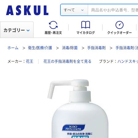
すべて
カテゴリー
履歴・再注文
マイカタログ
クイックオーダー
ホーム
衛生/医療/介護
消毒/除菌
手指消毒剤
手指消毒剤（
メーカー
花王
花王の手指消毒剤を全て見る
ブランド
ハンドスキ