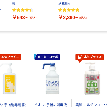
薬
消毒用α
￥543~
￥2,360~
（税込）
（税込）
本気プライス
メーカーコラボ
本気プライス
ヤ 手指消毒剤 酸
ビオレu手指の消毒液
興和 コルゲンコー