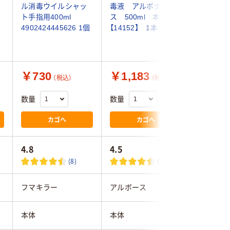
ル消毒ウイルシャッ
毒液 アルボナー
ュアルコ
ト手指用400ml
ス 500ml 本体
800ML 0
4902424445626 1個
【14152】 1本
￥730
￥1,183
￥1,7
（税込）
（税込）
数量
数量
数量
カゴへ
カゴへ
4.8
4.5
4.5
(8)
(23)
フマキラー
アルボース
花王
本体
本体
本体