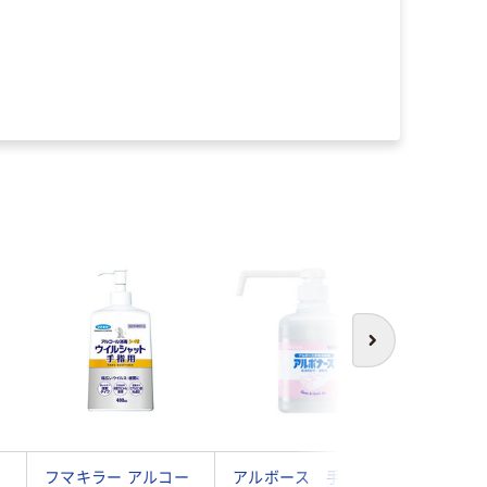
本気
次へ
ワ
フマキラー アルコー
アルボース 手指消
花王 ハ