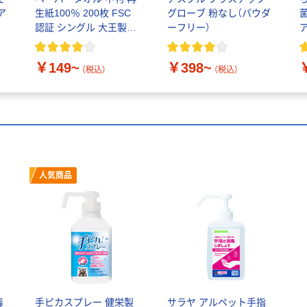
ア
生紙100％ 200枚 FSC
グローブ 粉なし（パウダ
添
認証 シングル 大王製紙
ーフリー）
イ
共同企画 オリジナル
￥149~
￥398~
（税込）
（税込）
人気商品
毒
手ピカスプレー 健栄製
サラヤ アルペット手指