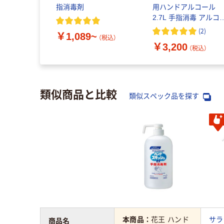
指消毒剤
用ハンドアルコール
2.7L 手指消毒 アルコー
ル エタノール 1個
(
2
)
￥1,089~
（税込）
￥3,200
（税込）
類似商品と比較
類似スペック品を探す
本商品：
花王 ハンド
サラ
商品名