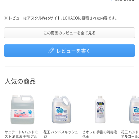
※
レビューはアスクルWebサイト、LOHACOに投稿された内容です。
この商品のレビューを全て見る
レビューを書く
人気の商品
サニテートA ハンドミ
花王 ハンドスキッシュ
ビオレｕ 手指の消毒液
花王 ハン
スト 消毒液 手指 アル
EX
花王
アルコール