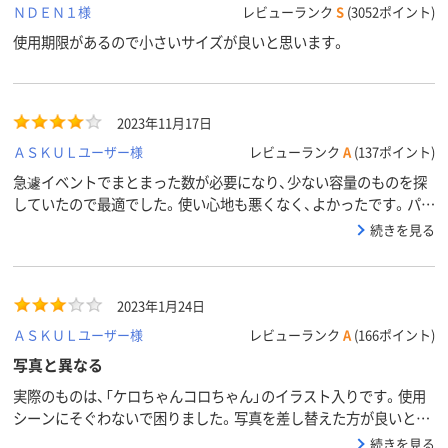
ＮＤＥＮ１様
レビューランク
S
(3052ポイント)
使用期限があるので小さいサイズが良いと思います。
2023年11月17日
ＡＳＫＵＬユーザー様
レビューランク
A
(137ポイント)
急遽イベントでまとまった数が必要になり、少ない容量のものを探
していたので最適でした。使い心地も悪くなく、よかったです。パッ
ケージも可愛いですよね。強いて言えば、8本入りくらいのがあった
続きを見る
らよかったなと思いました（端数は1本単位で購入しました）
2023年1月24日
ＡＳＫＵＬユーザー様
レビューランク
A
(166ポイント)
写真と異なる
実際のものは、「ケロちゃんコロちゃん」のイラスト入りです。使用
シーンにそぐわないで困りました。写真を差し替えた方が良いと思
います。
続きを見る