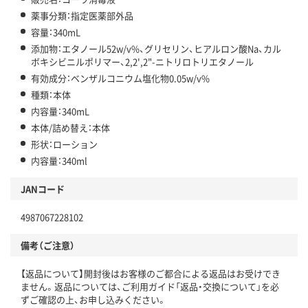
薬事分類：指定医薬部外品
容量：340mL
添加物：エタノール52w/v%、グリセリン、ヒアルロン酸Na、カル
ボキシビニルポリマー、2,2',2"-ニトリロトリエタノール
有効成分：ベンザルコニウム塩化物0.05w/v%
種類：本体
内容量：340mL
本体/詰め替え：本体
形状：ローション
内容量：340ml
JANコード
4987067228102
備考（ご注意）
【返品について】開封後はお客様のご都合による返品はお受けでき
ません。返品については、ご利用ガイド「返品・交換について」を必
ずご確認の上、お申し込みください。