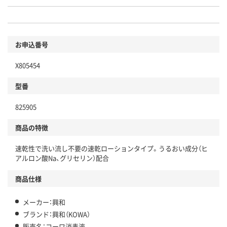
お申込番号
X805454
型番
825905
商品の特徴
速乾性で洗い流し不要の速乾ローションタイプ。うるおい成分（ヒ
アルロン酸Na、グリセリン）配合
商品仕様
メーカー：興和
ブランド：興和（KOWA）
販売名：コーワ消毒液