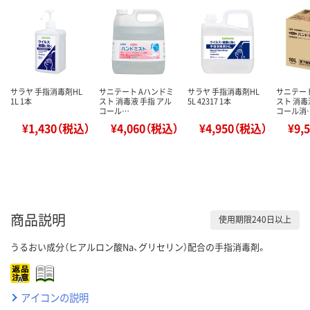
サラヤ 手指消毒剤HL
サニテート Aハンドミ
サラヤ 手指消毒剤HL
サニテー
1L 1本
スト 消毒液 手指 アル
5L 42317 1本
スト 消毒
コール…
コール消
¥1,430（税込）
¥4,060（税込）
¥4,950（税込）
¥9,
商品説明
使用期限240日以上
うるおい成分（ヒアルロン酸Na、グリセリン）配合の手指消毒剤。
アイコンの説明