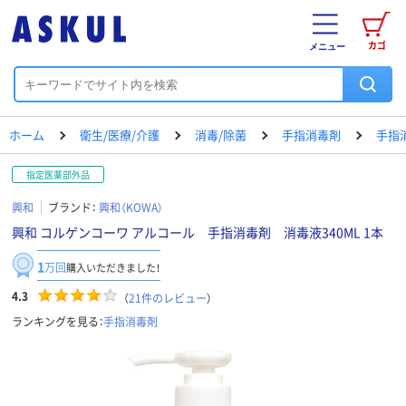
カゴ
メニュー
ホーム
衛生/医療/介護
消毒/除菌
手指消毒剤
手指
指定医薬部外品
興和
ブランド：
興和（KOWA）
興和 コルゲンコーワ アルコール 手指消毒剤 消毒液340ML 1本
1
万回
購入いただきました！
4.3
（
21
件のレビュー
）
ランキングを見る：
手指消毒剤