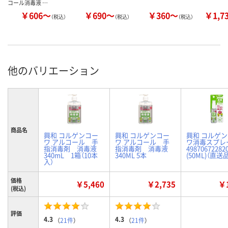
コール消毒液 …
￥606～
￥690～
￥360～
￥1,7
（税込）
（税込）
（税込）
他のバリエーション
商品名
興和 コルゲンコー
興和 コルゲンコー
興和 コルゲ
ワ アルコール 手
ワ アルコール 手
ワ消毒スプレ
指消毒剤 消毒液
指消毒剤 消毒液
49870672282
340mL 1箱（10本
340ML 5本
(50ML)（直送
入）
価格
￥5,460
￥2,735
￥1
(税込)
評価
4.3
4.3
（
21件
）
（
21件
）