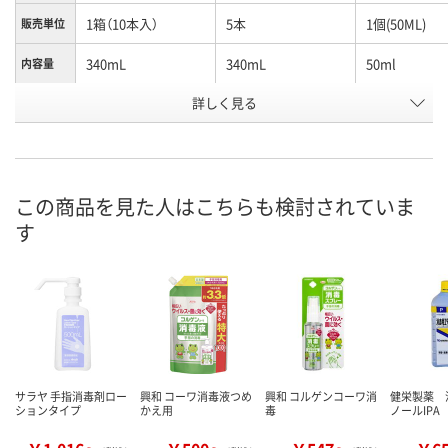
1箱（10本入）
5本
1個(50ML)
販売単位
340mL
340mL
50ml
内容量
お申込番
詳しく見る
U233162
HE62487
AWA6896
号
3点
7点
直送品
在庫
8月10日（月）
8月10日（月）
8月28日（金）
お届け日
この商品を見た人はこちらも検討されていま
す
数量
数量
数量
カゴへ
カゴへ
カ
サラヤ 手指消毒剤ロー
興和 コーワ消毒液つめ
興和 コルゲンコーワ消
健栄製薬 
ションタイプ
かえ用
毒
ノールIPA