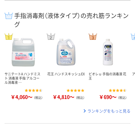
手指消毒剤（液体タイプ）の売れ筋ランキン
グ
サニテートA ハンドミス
花王 ハンドスキッシュEX
ビオレｕ 手指の消毒液 花
ト 消毒液 手指 アルコー
王
ル消毒液 …
￥4,060～
￥4,810～
￥690～
（税込）
（税込）
（税込）
ランキングをもっと見る