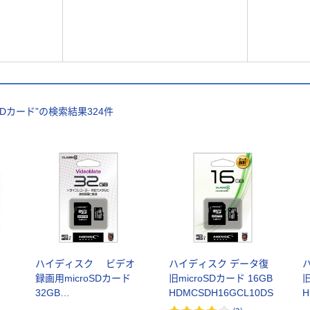
oSDカード
”の検索結果
324
件
ン
ハイディスク ビデオ
ハイディスク データ復
録画用microSDカード
旧microSDカード 16GB
旧
32GB
HDMCSDH16GCL10DS
H
個
HDMCSDH32GCL10VM