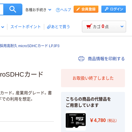
ヘルプ
各種お手続き
0
スイートポイント
あとで買う
カゴ
点
C採用高耐久 microSDHCカード LPJP3
商品情報を印刷する
croSDHCカード
お取扱い終了しました
SDカード。産業用グレード。書
こちらの商品の代替品を
下での利用を想定。
ご用意しています
￥4,780
（税込）