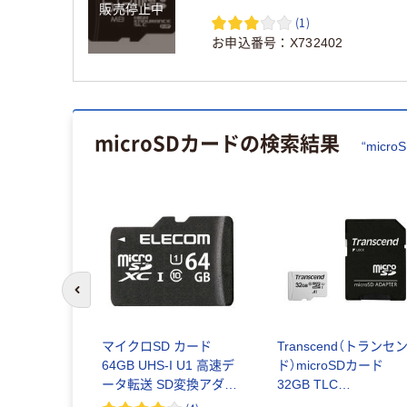
販売停止中
HDMCSD512MSLPJP3 1個
(1)
お申込番号
X732402
microSDカード
の検索結果
“
micr
前のスライドへ
E
マイクロSD カード
Transcend（トランセ
Cカード 8GB
64GB UHS-I U1 高速デ
ド）microSDカード
D変換アダプ
ータ転送 SD変換アダプ
32GB TLC
10/8G 1
タ付 スマホ 写真 MF-
TS32GUSD300S-A 1