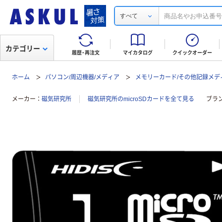
すべて
カテゴリー
履歴・再注文
マイカタログ
クイックオーダー
ホーム
パソコン/周辺機器/メディア
メモリーカード/その他記録メデ
メーカー
磁気研究所
磁気研究所のmicroSDカードを全て見る
ブラ