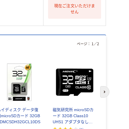
現在ご注文いただけま
せん
ページ：
1
／
2
次のスライド
ハイディスク データ復
磁気研究所 microSDカ
Team SD
microSDカード 32GB
ード 32GB Class10
class10 
DMCSDH32GCL10DS
UHS1 アダプタなし
クスラベル
HDMCSDH32GCL10UIJ
TG004G0S