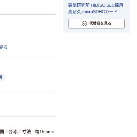
磁気研究所 HIDISC SLC採用
高耐久 microSDHCカード
1GB HDMCSD1GSLPJP3 1
代替品を見る
個
見る
可
国
台湾
／
寸法
幅15mm×