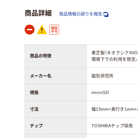
商品詳細
商品情報の誤りを報告
東芝製（キオクシア/K
商品の特徴
環境下での利用を想定
メーカー名
磁気研究所
規格
microSD
寸法
幅15mm×奥行き1mm×
チップ
TOSHIBAチップ採用