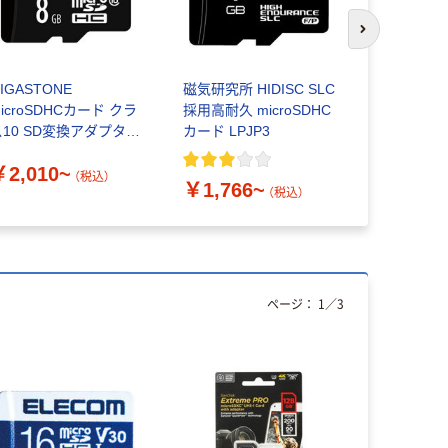
次のスライド
IGASTONE
磁気研究所 HIDISC SLC
TEAMジャ
icroSDHCカード クラ
採用高耐久 microSDHC
microSD
ス10 SD変換アダプター
カード LPJP3
class10
き GJM10
￥2,010~
￥1,155
（税込）
￥1,766~
（税込）
ページ：
1
／
3