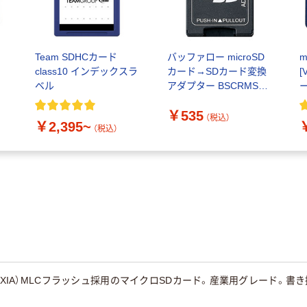
ｒ
Team SDHCカード
バッファロー microSD
m
class10 インデックスラ
カード→SDカード変換
[
ベル
アダプター BSCRMSDA
1台
適
￥535
（税込）
￥2,395~
（税込）
IOXIA）MLCフラッシュ採用のマイクロSDカード。産業用グレード。
。