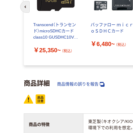
前のスライドへ
 産業用SD
Transcend（トランセン
バッファロー ｍｉｃ
ド）microSDHCカード
ｏＳＤＨＣカード
 YKSD10-
class10 GUSDHC10V
￥6,480~
直送品）
16GB/32GB
（税込）
￥25,350~
（税込）
（税込）
商品詳細
商品情報の誤りを報告
東芝製（キオクシア/K
商品の特徴
環境下での利用を想定