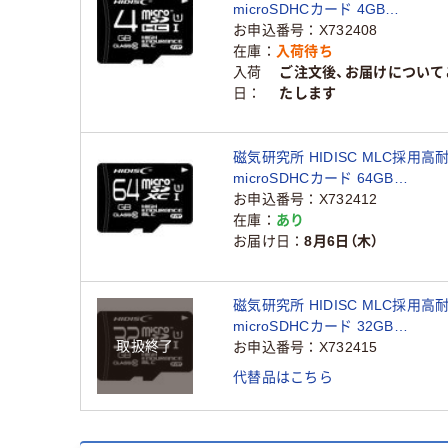
microSDHCカード 4GB
HDMCSDHC4GMLPJP3 1個
お申込番号
X732408
在庫
入荷待ち
入荷
ご注文後、お届けについて
日
たします
磁気研究所 HIDISC MLC採用高
microSDHCカード 64GB
HDMCSDXC64GMLPJP3 1個
お申込番号
X732412
在庫
あり
お届け日
8月6日（木）
磁気研究所 HIDISC MLC採用高
microSDHCカード 32GB
取扱終了
HDMCSDHC32GMLPJP3 1個
お申込番号
X732415
代替品はこちら