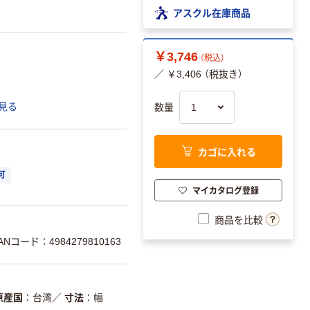
アスクル在庫商品
￥3,746
（税込）
／ ￥3,406 （税抜き）
見る
数量
カゴに入れる
可
マイカタログ登録
商品を比較
ANコード：4984279810163
原産国
台湾
／
寸法
幅