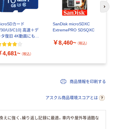
次のスライド
icroSDカード
SanDisk microSDXC
エレコム 
V30/U3/C10] 高速＋デ
ExtremePRO SDSQXC
モリカード
ータ復旧 4K動画にも最
タ MF-A
￥8,460~
 16GB～512GB エレ
個
（税込）
￥502
コム
（
￥4,681~
（税込）
商品情報を印刷する
アスクル商品環境スコアとは
書き換えに強く、繰り返し記録に最適。車内や屋外等過酷な