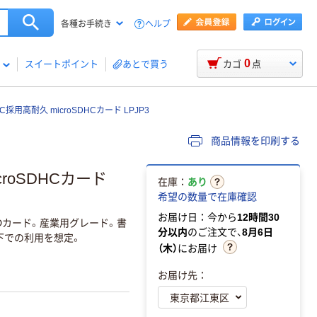
ヘルプ
各種お手続き
0
スイートポイント
あとで買う
カゴ
点
LC採用高耐久 microSDHCカード LPJP3
商品情報を印刷する
croSDHCカード
在庫：
あり
希望の数量で在庫確認
お届け日：今から
12時間30
SDカード。産業用グレード。書
分以内
のご注文で、
8月6日
下での利用を想定。
（木）
にお届け
お届け先：