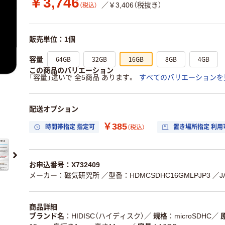
￥3,746
／￥3,406（税抜き）
（税込）
販売単位：1個
64GB
32GB
16GB
8GB
4GB
容量
この商品のバリエーション
「容量」違いで 全5商品 あります。
すべてのバリエーションを
配送オプション
￥385
時間帯指定 指定可
置き場所指定 利用
（税込）
お申込番号：X732409
メーカー：磁気研究所
／型番：HDMCSDHC16GMLPJP3
／J
商品詳細
ブランド名
HIDISC（ハイディスク）
／
規格
microSDHC
／