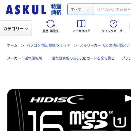
すべて
カテゴリー
履歴・再注文
マイカタログ
クイックオーダー
ホーム
パソコン/周辺機器/メディア
メモリーカード/その他記録メデ
メーカー
磁気研究所
磁気研究所のmicroSDカードを全て見る
ブラ