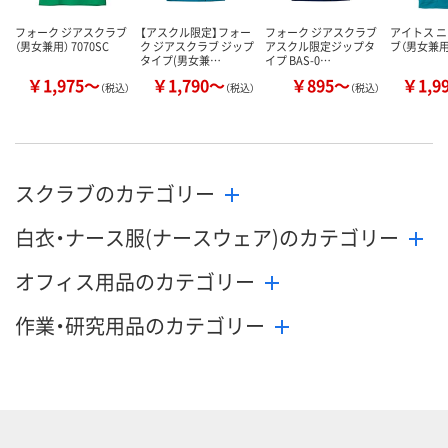
フォーク ジアスクラブ
【アスクル限定】フォー
フォーク ジアスクラブ
アイトス 
（男女兼用） 7070SC
ク ジアスクラブ ジップ
アスクル限定ジップタ
ブ（男女兼用）
タイプ(男女兼…
イプ BAS-0…
￥1,975～
￥1,790～
￥895～
￥1,9
（税込）
（税込）
（税込）
スクラブのカテゴリー
白衣・ナース服(ナースウェア)のカテゴリー
オフィス用品のカテゴリー
作業・研究用品のカテゴリー