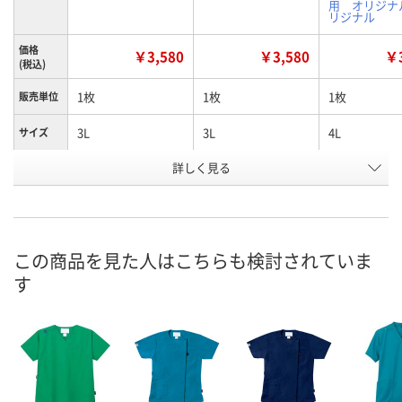
用 オリジナ
リジナル
価格
￥3,580
￥3,580
￥3
(税込)
1枚
1枚
1枚
販売単位
3L
3L
4L
サイズ
詳しく見る
バーガンディ
ピンク
ターコイズ
カラー
お申込番
X738901
X738886
X738885
号
6点
あり
あり
在庫
この商品を見た人はこちらも検討されていま
す
8月13日（木）
8月13日（木）
8月13日（木）
お届け日
数量
数量
数量
カゴへ
カゴへ
カ