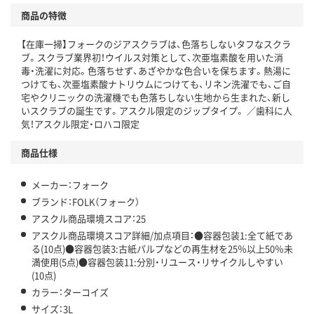
商品の特徴
温室効果ガスなどの削減
【在庫一掃】フォークのジアスクラブは、色落ちしないタフなスクラ
この商品の環境配慮ポイントです。下記商品詳細「
ブ。スクラブ業界初！ウイルス対策として、次亜塩素酸を用いた消
アスクル商品環境スコア詳細／加点項目
」で確認できます。
毒・洗濯に対応。色落ちせず、あざやかな色合いを保ちます。熱湯に
つけても、次亜塩素酸ナトリウムにつけても、リネン洗濯でも、ご自
宅やクリニックの洗濯機でも色落ちしない生地から生まれた、新し
いスクラブの誕生です。アスクル限定のジップタイプ。 ／歯科に人
気！アスクル限定・ロハコ限定
商品仕様
メーカー：フォーク
ブランド：FOLK（フォーク）
アスクル商品環境スコア：25
アスクル商品環境スコア詳細/加点項目：●容器包装1:全て紙であ
る(10点)●容器包装3:古紙パルプなどの再生材を25％以上50％未
満使用(5点)●容器包装11:分別・リユース・リサイクルしやすい
(10点)
カラー：ターコイズ
サイズ：3L