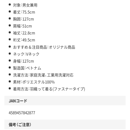
対象：男女兼用
着丈：75.5cm
胸囲：127cm
肩幅：51cm
袖丈：22.8cm
裄丈：49.5cm
おすすめ＆注目商品：オリジナル商品
ネック：Vネック
身幅：127cm
製造国：ベトナム
洗濯方法：家庭洗濯、工業用洗濯対応
素材：ポリエステル100％
着用方法：羽織って着る(ファスナータイプ)
JANコード
4589457842877
備考（ご注意）