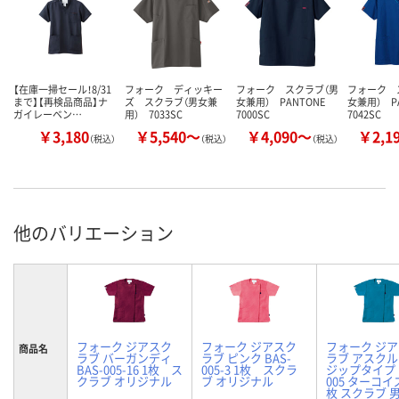
【在庫一掃セール！8/31
フォーク ディッキー
フォーク スクラブ（男
フォーク 
まで】【再検品商品】ナ
ズ スクラブ（男女兼
女兼用） PANTONE
女兼用） P
ガイレーベン…
用） 7033SC
7000SC
7042SC
￥3,180
￥5,540～
￥4,090～
￥2,1
（税込）
（税込）
（税込）
他のバリエーション
フォーク ジアスク
フォーク ジアスク
フォーク ジ
商品名
ラブ バーガンディ
ラブ ピンク BAS-
ラブ アスク
BAS-005-16 1枚 ス
005-3 1枚 スクラ
ジップタイプ B
クラブ オリジナル
ブ オリジナル
005 ターコイズ
枚 スクラブ 