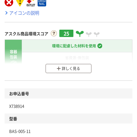
アイコンの説明
25
アスクル商品環境スコア
環境に配慮した材料を使用
容器
包装
省資源・無包装
詳しく見る
分別・リサイクルしやすい設計
環境に配慮した材料を使用
商品
お申込番号
本体
省資源・省エネ・節水
X738914
分別・リサイクルしやすい設計
型番
独自の回収スキームがある
BAS-005-11
仕組
アスクルで資源循環している