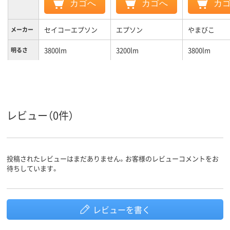
カゴへ
カゴへ
カ
セイコーエプソン
エプソン
やまびこ
メーカー
3800lm
3200lm
3800lm
明るさ
約3.0kg
約1.8kg
質量
レビュー（0件）
投稿されたレビューはまだありません。お客様のレビューコメントをお
待ちしています。
レビューを書く