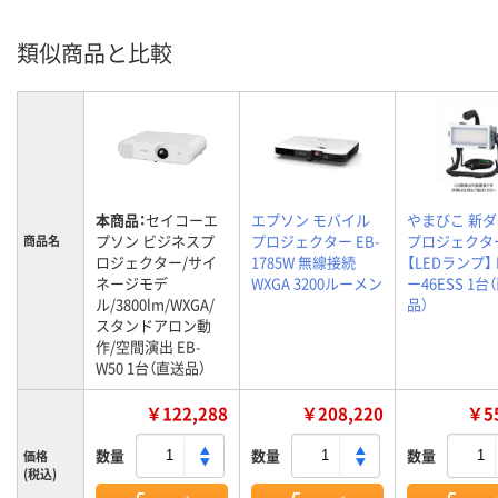
類似商品と比較
本商品：
セイコーエ
エプソン モバイル
やまびこ 新
プソン ビジネスプ
プロジェクター EB-
プロジェクタ
商品名
ロジェクター/サイ
1785W 無線接続
【LEDランプ】 
ネージモデ
WXGA 3200ルーメン
ー46ESS 1台
ル/3800lm/WXGA/
品）
スタンドアロン動
作/空間演出 EB-
W50 1台（直送品）
￥122,288
￥208,220
￥55
数量
数量
数量
価格
(税込)