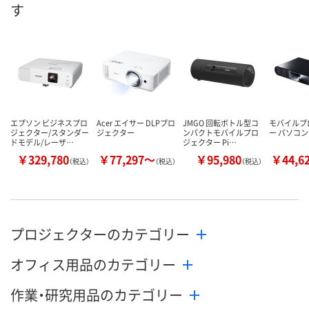
す
エプソン ビジネスプロ
Acer エイサー DLPプロ
JMGO 回転ボトル型コ
モバイルプ
ジェクター/スタンダー
ジェクター
ンパクトモバイルプロ
ー パソコン
ドモデル/レーザ…
ジェクター Pi…
￥329,780
￥77,297～
￥95,980
￥44,6
（税込）
（税込）
（税込）
プロジェクターのカテゴリー
オフィス用品のカテゴリー
作業・研究用品のカテゴリー