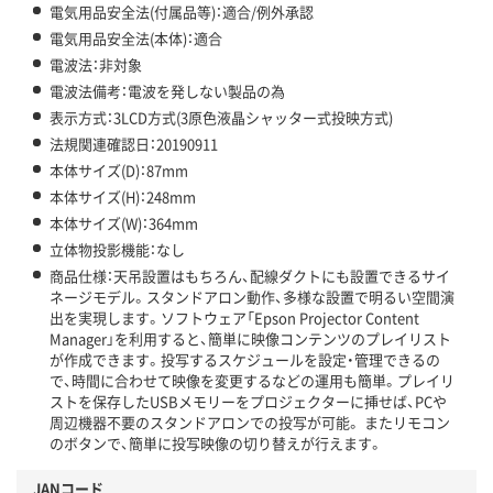
電気用品安全法(付属品等)：適合/例外承認
電気用品安全法(本体)：適合
電波法：非対象
電波法備考：電波を発しない製品の為
表示方式：3LCD方式(3原色液晶シャッター式投映方式)
法規関連確認日：20190911
本体サイズ(D)：87mm
本体サイズ(H)：248mm
本体サイズ(W)：364mm
立体物投影機能：なし
商品仕様：天吊設置はもちろん、配線ダクトにも設置できるサイ
ネージモデル。スタンドアロン動作、多様な設置で明るい空間演
出を実現します。ソフトウェア「Epson Projector Content
Manager」を利用すると、簡単に映像コンテンツのプレイリスト
が作成できます。投写するスケジュールを設定・管理できるの
で、時間に合わせて映像を変更するなどの運用も簡単。プレイリ
ストを保存したUSBメモリーをプロジェクターに挿せば、PCや
周辺機器不要のスタンドアロンでの投写が可能。 またリモコン
のボタンで、簡単に投写映像の切り替えが行えます。
JANコード