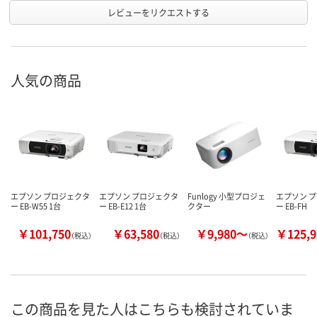
レビューをリクエストする
人気の商品
エプソン プロジェクタ
エプソン プロジェクタ
Funlogy 小型プロジェ
エプソン 
ー EB-W55 1台
ー EB-E12 1台
クター
ー EB-FH
￥101,750
￥63,580
￥9,980～
￥125,
（税込）
（税込）
（税込）
この商品を見た人はこちらも検討されていま