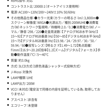
RoHS指令：対応
コントラスト比：20000:1（オートアイリス使用時）
電源：AC100～120V/200～240V±10% 50/60Hz
その他商品仕様：●カラー光束（カラーの明るさ：lm）:3,800lm●
スクリーン解像度：WXGA●光源出力／種別:200WUHE●消費電
力（W）ネットワーク監視時／待機時:2.0／0.3●消費電力（W）ノー
マル／静音：298／226●走査周波数：【アナログRGB水平（kHz）】
15～92【アナログRGB垂直（Hz）】50～85【デジタルRGB水平（kHz】
15～75【デジタルRGB垂直（Hz）】23.98／24／29.97／30／50／
59.94／60●投写レンズ：【明るさ：F】1.49～1.72【焦点距離：
f（mm）】16.9～20.28【倍率】1.2【ズーム】デジタル【フォーカス】手
動●動作温度（℃）：5～40°C
質量：約3.0kg
方式：3LCD方式（3原色液晶シャッター式投映方式）
J-Moss：対象外
LAMP種類：UHE
LAMP出力：200W
VCCI：未対応（電安法で同様の内容を証明している為、取得してお
りません）
アスベスト：非含有
エコリーフ：未登録