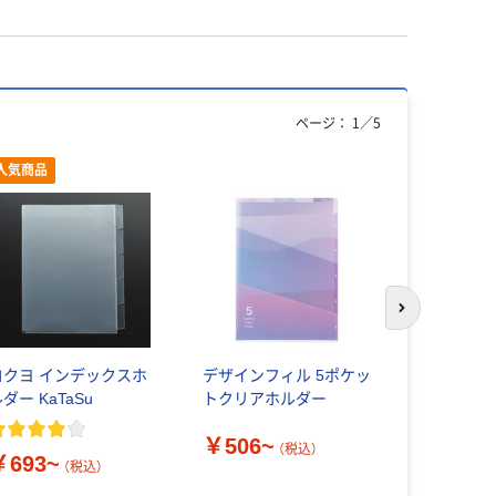
ページ：
1
／
5
人気商品
次のスライド
コクヨ インデックスホ
デザインフィル 5ポケッ
Pasty（パ
ダー KaTaSu
トクリアホルダー
ホルダーフ
ス
￥506~
（税込）
￥693~
（税込）
￥410~