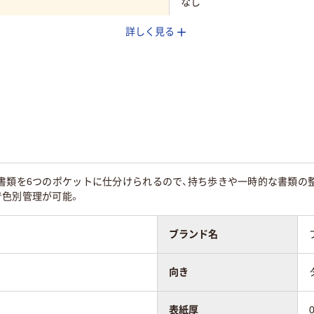
なし
詳しく見る
タテ
再生PP40％
4書類を6つのポケットに仕分けられるので、持ち歩きや一時的な書類の
で色別管理が可能。
ブランド名
向き
表紙厚