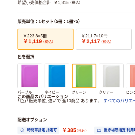
希望小売価格合計
￥1,815
（税込）
販売単位：1セット（5冊：1冊×5）
￥223.8×5冊
￥211.7×10冊
￥1,119
￥2,117
（税込）
（税込）
色を選択
パープル
ネイビー
グリーン
クリアー
ピン
この商品のバリエーション
「色」「販売単位」違いで 全10商品 あります。
すべてのバリエ
配送オプション
￥385
時間帯指定 指定可
置き場所指定 利用
（税込）