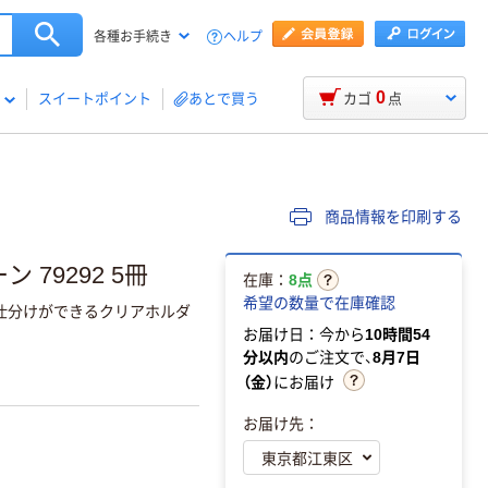
ヘルプ
各種お手続き
0
スイートポイント
あとで買う
カゴ
点
商品情報を印刷する
79292 5冊
在庫：
8点
希望の数量で在庫確認
の仕分けができるクリアホルダ
お届け日：今から
10時間54
分以内
のご注文で、
8月7日
（金）
にお届け
お届け先：