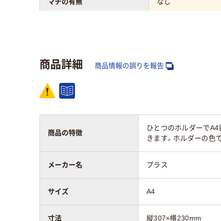
マチの有無
なし
向き
タテ
材質
再生PP40％
商品詳細
商品情報の誤りを報告
ひとつのホルダーでA
商品の特徴
きます。ホルダーの色
メーカー名
プラス
サイズ
A4
寸法
縦307×横230mm