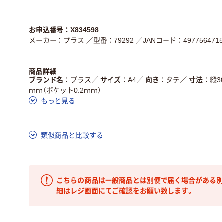
お申込番号：X834598
メーカー：プラス
／型番：79292
／JANコード：4977564715
商品詳細
ブランド名
プラス
／
サイズ
A4
／
向き
タテ
／
寸法
縦3
ｍｍ（ポケット0.2ｍｍ）
もっと見る
類似商品と比較する
こちらの商品は一般商品とは別便で届く場合がある別
細はレジ画面にてご確認をお願い致します。