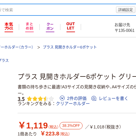
詳細設定
お届け先
〒135-0061
ーホルダー（カラー）
プラス 見開きホルダー6ポケット
プラス
プラス 見開きホルダー6ポケット グリーン 
書類の持ち歩きに最適！A3サイズの見開き収納や、A4サイズ
ー。
3.5
2件の評価
レビューを書く
ランキングをみる
クリアーホルダー
￥1,119
38.3%OFF
／￥1,018（税抜き）
（税込）
￥223.8
1冊あたり
（税込）