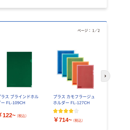
ページ：
1
／
2
次のスライド
プラス ブラインドホル
プラス カモフラージュ
コクヨ ク
ー FL-109CH
ホルダー FL-127CH
ダー＜キャ
￥122~
（税込）
￥714~
￥290~
（税込）