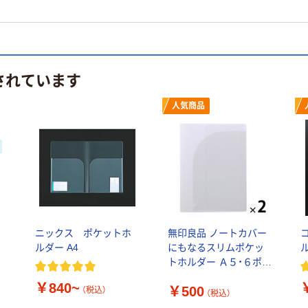
されています
人気商品
開
ニックス ポケットホ
無印良品 ノートカバー
ルダー A4
にもなるスリムポケッ
ル
トホルダー Ａ５・６ポケ
ット 1セット（1個×2） 良
￥840~
￥500
品計画
（税込）
（税込）