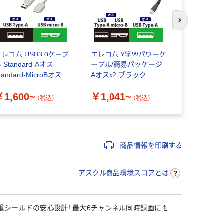
次のスライド
レコム USB3.0ケーブ
エレコム Y字Wパワーケ
Micro U
 Standard-Aオス-
ーブル/簡易パッケージ
0.5m L型 
tandard-MicroBオス ホ
Aオスx2 ブラック
- マイクロU
ワイト
本 Startec
￥1,600~
￥1,041~
￥2,060
（税込）
（税込）
商品情報を印刷する
アスクル商品環境スコアとは
シールドの安心設計! 最大6チャンネル同時録画にも