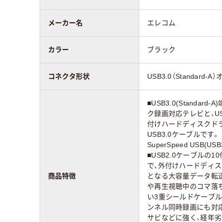
メーカー名
エレコム
カラー
ブラック
コネクタ形状
USB3.0（Standard-A）
■USB3.0(Standa
ク録画対応テレビと、USB3
付けハードディスクド
USB3.0ケーブルです。 ■
SuperSpeed USB(
■USB2.0ケーブルの1
で、外付けハードディ
商品特徴
となる大容量データ転送
や再生視聴中のコマ落
い3重シールドケーブル
ンネル同時録画にも対応し
サビなどに強く、経年