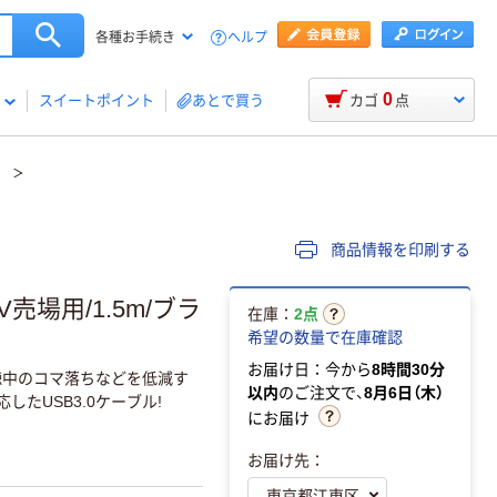
ヘルプ
各種お手続き
0
スイートポイント
あとで買う
カゴ
点
商品情報を印刷する
V売場用/1.5m/ブラ
在庫：
2点
希望の数量で在庫確認
お届け日：今から
8時間30分
聴中のコマ落ちなどを低減す
以内
のご注文で、
8月6日（木）
たUSB3.0ケーブル!
にお届け
お届け先：