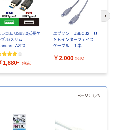
次のスライド
レコム USB3.0延長ケ
エプソン USBCB2 Ｕ
シモジマ 
ーブル/スリム
ＳＢインターフェイス
チレン袋 紐
tandard-Aオス-
ケーブル １本
袋
tandard-Aメス
￥2,000
￥765~
（税込）
￥1,880~
（税込）
ページ：
1
／
3