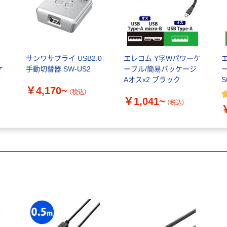
サンワサプライ USB2.0
エレコム Y字Wパワーケ
エ
ケ
手動切替器 SW-US2
ーブル/簡易パッケージ
Aオスx2 ブラック
S
￥4,170~
S
（税込）
￥1,041~
（税込）