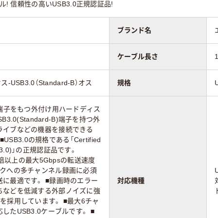
ル! 信頼性の高いUSB3.0正規認証品!
ブランド名
ケーブル長さ
オス-USB3.0（Standard-B）オス
規格
rd-A)端子をもつ外付け用ハードディス
.0(Standard-B)端子を持つ外
ライブなどの機器を接続できる
USB3.0の規格である「Certified
USB3.0)」の正規認証品です。
0倍以上の最大5Gbpsの転送速度
スクへの多チャンネル録画に必須
に最適です。 ■録画時のエラー
対応機種
ちなどを低減する外部ノイズに強
を採用しています。 ■最大6チャ
たUSB3.0ケーブルです。 ■