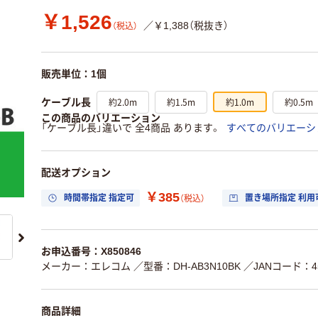
￥1,526
／￥1,388（税抜き）
（税込）
販売単位：1個
約2.0m
約1.5m
約1.0m
約0.5m
ケーブル長
この商品のバリエーション
「ケーブル長」違いで 全4商品 あります。
すべてのバリエーシ
配送オプション
￥385
時間帯指定 指定可
置き場所指定 利用
（税込）
お申込番号：X850846
メーカー：エレコム
／型番：DH-AB3N10BK
／JANコード：454
商品詳細