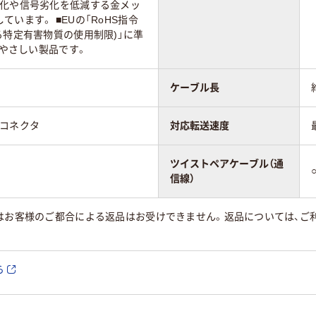
劣化や信号劣化を低減する金メッ
います。 ■EUの「RoHS指令
る特定有害物質の使用制限)」に準
にやさしい製品です。
ケーブル長
キコネクタ
対応転送速度
ツイストペアケーブル（通
信線）
はお客様のご都合による返品はお受けできません。返品については、ご利
ら