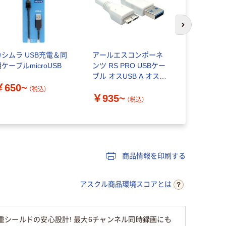
次のスライド
カシムラ USB充電＆同
アールエスコンポーネ
サンワサプラ
ケーブルmicroUSB
ンツ RS PRO USBケー
マイクロケ
ブル オスUSB A オスマ
MicroB）
￥650~
イクロUSB B USB
KU30-AMC
（税込）
￥935~
￥1,780
（税込）
商品情報を印刷する
アスクル商品環境スコアとは
シールドの安心設計! 最大6チャンネル同時録画にも