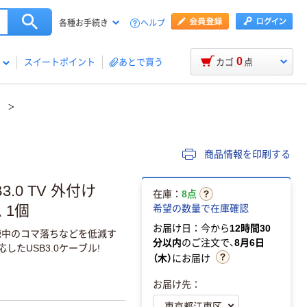
ヘルプ
各種お手続き
0
スイートポイント
あとで買う
カゴ
点
商品情報を印刷する
B3.0 TV 外付け
在庫：
8点
 1個
希望の数量で在庫確認
お届け日：今から
12時間30
聴中のコマ落ちなどを低減す
分以内
のご注文で、
8月6日
たUSB3.0ケーブル!
（木）
にお届け
お届け先：