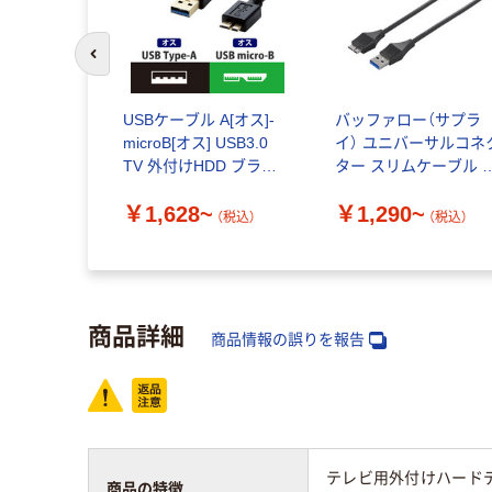
前のスライドへ
USBケーブル A[オス]-
バッファロー（サプラ
microB[オス] USB3.0
イ） ユニバーサルコネ
TV 外付けHDD ブラッ
ター スリムケーブル 
ク DH-AMB3N エレコム
ラック
￥1,628~
￥1,290~
（税込）
（税込）
商品詳細
商品情報の誤りを報告
テレビ用外付けハード
商品の特徴