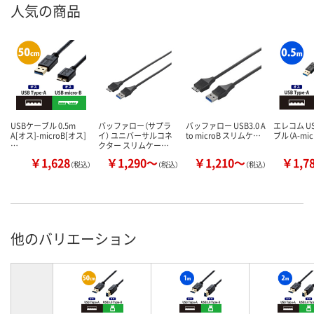
人気の商品
USBケーブル 0.5m
バッファロー（サプラ
バッファロー USB3.0 A
エレコム US
A[オス]-microB[オス]
イ） ユニバーサルコネ
to microB スリムケ…
ブル（A-mic
…
クター スリムケー…
￥1,628
￥1,290～
￥1,210～
￥1,7
（税込）
（税込）
（税込）
他のバリエーション