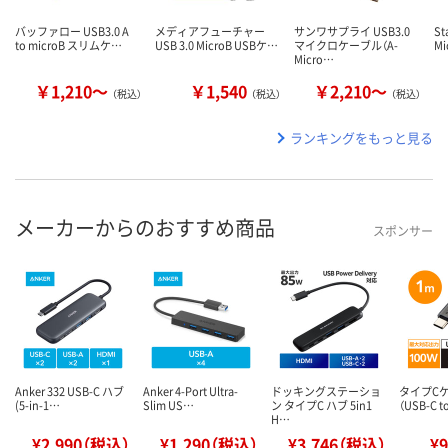
バッファロー USB3.0 A
メディアフューチャー
サンワサプライ USB3.0
St
to microB スリムケ…
USB 3.0 MicroB USBケ…
マイクロケーブル（A-
Mi
Micro…
￥1,210～
￥1,540
￥2,210～
（税込）
（税込）
（税込）
ランキングをもっと見る
メーカーからのおすすめ商品
スポンサー
Anker 332 USB-C ハブ
Anker 4-Port Ultra-
ドッキングステーショ
タイプC
(5-in-1…
Slim US…
ン タイプC ハブ 5in1
（USB-C t
H…
¥2,990（税込）
¥1,290（税込）
¥3,746（税込）
¥