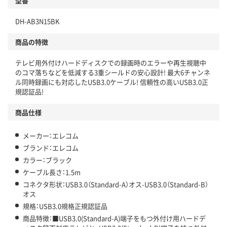
型番
DH-AB3N15BK
商品の特徴
テレビ用外付けハードディスクでの録画時のエラーや再生視聴中
のコマ落ちなどを低減する3重シールドの安心設計! 最大6チャンネ
ル同時録画にも対応したUSB3.0ケーブル! 信頼性の高いUSB3.0正
規認証品!
商品仕様
メーカー：エレコム
ブランド：エレコム
カラー：ブラック
ケーブル長さ：1.5m
コネクタ形状：USB3.0（Standard-A）オス-USB3.0（Standard-B）
オス
規格：USB3.0規格正規認証品
商品特徴：■USB3.0(Standard-A)端子をもつ外付け用ハードデ