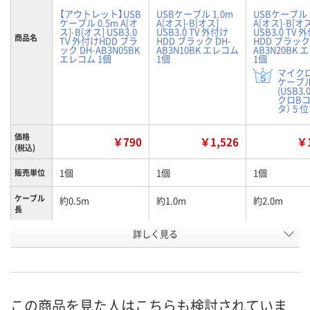
【アウトレット】USB
USBケーブル 1.0m
USBケーブル 
ケーブル 0.5m A[オ
A[オス]-B[オス]
A[オス]-B[オス
ス]-B[オス] USB3.0
USB3.0 TV 外付け
USB3.0 TV 
商品名
TV 外付けHDD ブラ
HDD ブラック DH-
HDD ブラック 
ック DH-AB3N05BK
AB3N10BK エレコム
AB3N20BK
エレコム 1個
1個
1個
マイクロ
ケーブ
(USB3
クロB
タ） 5 位
価格
￥790
￥1,526
￥1
(税込)
1個
1個
1個
販売単位
ケーブル
約0.5m
約1.0m
約2.0m
長
お申込番
詳しく見る
X850837
X850846
X850843
号
あり
8点
3点
在庫
8月8日（土）
8月8日（土）
8月8日（土）
お届け日
この商品を見た人はこちらも検討されていま