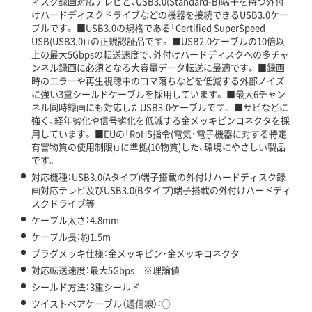
ィスク録画対応テレビと、USB3.0(Standard-B)端子を持つ外付
けハードディスクドライブなどの機器を接続できるUSB3.0ケー
ブルです。 ■USB3.0の規格である「Certified SuperSpeed
USB(USB3.0)」の正規認証品です。 ■USB2.0ケーブルの10倍以
上の最大5Gbpsの転送速度で、外付けハードディスクへの多チャ
ンネル録画に必須となる大容量データ転送に最適です。 ■録画
時のエラーや再生視聴中のコマ落ちなどを低減する外部ノイズ
に強い3重シールドケーブルを採用しています。 ■最大6チャン
ネル同時録画にも対応したUSB3.0ケーブルです。 ■サビなどに
強く、経年劣化や信号劣化を低減する金メッキピンコネクタを採
用しています。 ■EUの「RoHS指令(電気・電子機器に対する特定
有害物質の使用制限)」に準拠(10物質)した、環境にやさしい製品
です。
対応機種：USB3.0(Aタイプ)端子搭載の外付けハードディスク録
画対応テレビ及びUSB3.0(Bタイプ)端子搭載の外付けハードディ
スクドライブ等
ケーブル太さ：4.8mm
ケーブル長：約1.5m
プラグメッキ仕様：金メッキピン・金メッキコネクタ
対応転送速度：最大5Gbps ※理論値
シールド方法：3重シールド
ツイストペアケーブル（通信線）：○