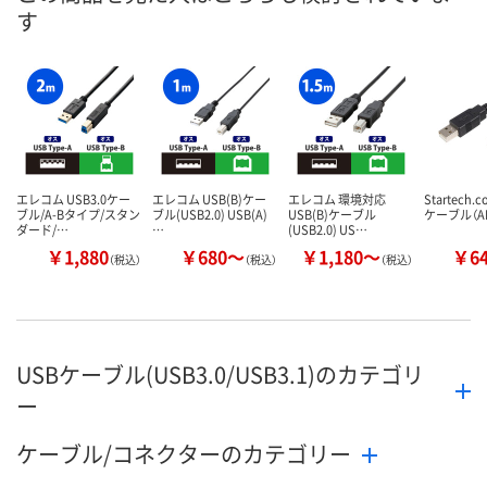
す
数量
数量
数量
カゴへ
カゴへ
カ
エレコム USB3.0ケー
エレコム USB(B)ケー
エレコム 環境対応
Startech.c
ブル/A-Bタイプ/スタン
ブル(USB2.0) USB(A)
USB(B)ケーブル
ケーブル（A
ダード/…
…
(USB2.0) US…
￥1,880
￥680～
￥1,180～
￥6
（税込）
（税込）
（税込）
USBケーブル(USB3.0/USB3.1)のカテゴリ
ー
ケーブル/コネクターのカテゴリー