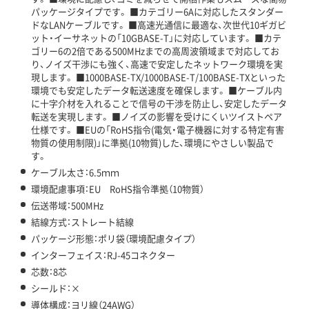
パッケージタイプです。 ■カテゴリー6Aに対応したスタンダー
ドなLANケーブルです。 ■高速光通信に最適な、次世代10ギガビ
ット・イーサネットの「10GBASE-T」に対応しています。 ■カテ
ゴリー6の2倍である500MHzまでの高周波領域まで対応してお
り、ノイズ干渉にも強く、高速で安定したネットワーク環境を実
現します。 ■1000BASE-TX/1000BASE-T/100BASE-TXといった
環境でも安定したデータ転送速度を確保します。 ■ケーブル内
に十字介材を入れることで信号の干渉を防止し、安定したデータ
転送を実現します。 ■ノイズの影響を受けにくいツイストペア
仕様です。 ■EUの「RoHS指令(電気・電子機器に対する特定有害
物質の使用制限)」に準拠(10物質)した、環境にやさしい製品で
す。
ケーブル太さ：6.5ｍｍ
環境配慮事項：EU RoHS指令準拠（10物質）
伝送帯域：500MHz
結線方式：ストレート結線
パッケージ形態：ポリ袋（環境配慮タイプ）
インターフェイス：RJ-45コネクター
芯数：8芯
シールド：×
導体構成：ヨリ線（24AWG）