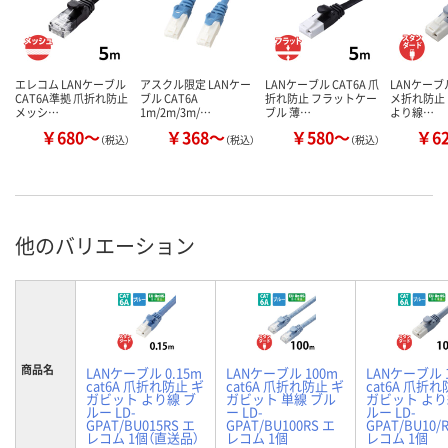
エレコム LANケーブル
アスクル限定 LANケー
LANケーブル CAT6A 爪
LANケーブル
CAT6A準拠 爪折れ防止
ブル CAT6A
折れ防止 フラットケー
メ折れ防止
メッシ…
1m/2m/3m/…
ブル 薄…
より線…
￥680～
￥368～
￥580～
￥6
（税込）
（税込）
（税込）
他のバリエーション
商品名
LANケーブル 0.15m
LANケーブル 100m
LANケーブル 
cat6A 爪折れ防止 ギ
cat6A 爪折れ防止 ギ
cat6A 爪折れ
ガビット より線 ブ
ガビット 単線 ブル
ガビット より
ルー LD-
ー LD-
ルー LD-
GPAT/BU015RS エ
GPAT/BU100RS エ
GPAT/BU10/
レコム 1個（直送品）
レコム 1個
レコム 1個