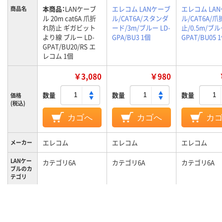
本商品：
LANケーブ
エレコム LANケーブ
エレコム LA
商品名
ル 20m cat6A 爪折
ル/CAT6A/スタンダ
ル/CAT6A/
れ防止 ギガビット
ード/3m/ブルー LD-
止/0.5m/ブル
より線 ブルー LD-
GPA/BU3 1個
GPAT/BU05 
GPAT/BU20/RS エ
レコム 1個
￥3,080
￥980
数量
数量
数量
価格
(税込)
カゴへ
カゴへ
カ
エレコム
エレコム
エレコム
メーカー
LANケー
カテゴリ6A
カテゴリ6A
カテゴリ6A
ブルのカ
テゴリ
ケーブル
20m
3m
0.5m
長さ
カラーグ
ブルー系
ブルー系
ブルー系