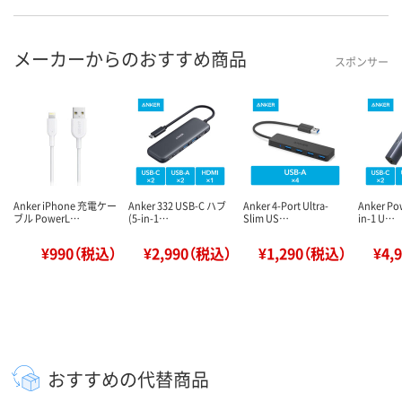
メーカーからのおすすめ商品
スポンサー
Anker iPhone 充電ケー
Anker 332 USB-C ハブ
Anker 4-Port Ultra-
Anker Po
ブル PowerL…
(5-in-1…
Slim US…
in-1 U…
¥990（税込）
¥2,990（税込）
¥1,290（税込）
¥4,
おすすめの代替商品