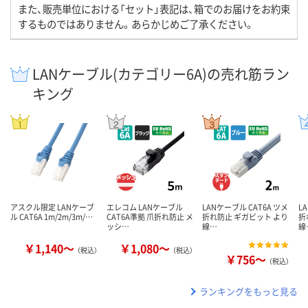
また、販売単位における「セット」表記は、箱でのお届けをお約束
するものではありません。あらかじめご了承ください。
LANケーブル(カテゴリー6A)の売れ筋ラン
キング
アスクル限定 LANケーブ
エレコム LANケーブル
LANケーブル CAT6A ツメ
L
ル CAT6A 1m/2m/3m/…
CAT6A準拠 爪折れ防止 メ
折れ防止 ギガビット より
折
ッシ…
線…
線
￥1,140～
￥1,080～
（税込）
（税込）
￥756～
（税込）
ランキングをもっと見る