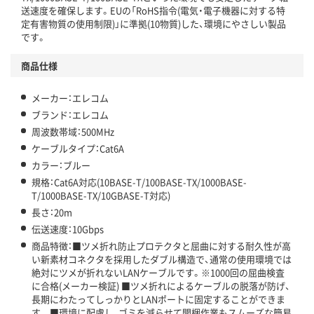
送速度を確保します。EUの「RoHS指令(電気・電子機器に対する特
定有害物質の使用制限)」に準拠(10物質)した、環境にやさしい製品
です。
商品仕様
メーカー：エレコム
ブランド：エレコム
周波数帯域：500MHz
ケーブルタイプ：Cat6A
カラー：ブルー
規格：Cat6A対応(10BASE-T/100BASE-TX/1000BASE-
T/1000BASE-TX/10GBASE-T対応)
長さ：20m
伝送速度：10Gbps
商品特徴：■ツメ折れ防止プロテクタと屈曲に対する耐久性が高
い新素材コネクタを採用したダブル構造で、通常の使用環境では
絶対にツメが折れないLANケーブルです。※1000回の屈曲検査
に合格(メーカー検証) ■ツメ折れによるケーブルの脱落が防げ、
長期にわたってしっかりとLANポートに固定することができま
す。 ■環境に配慮し、ゴミを減らせて開梱作業もスムーズな簡易