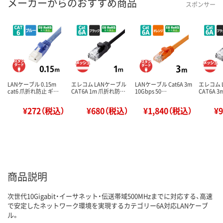
メーカーからのおすすめ商品
スポンサー
LANケーブル 0.15m
エレコム LANケーブル
LANケーブル Cat6A 3m
エレコム 
cat6 爪折れ防止 ギ…
CAT6A 1m 爪折れ防…
10Gbps 50…
CAT6A 
¥272（税込）
¥680（税込）
¥1,840（税込）
¥
商品説明
次世代10Gigabit・イーサネット・伝送帯域500MHzまでに対応する、高速
で安定したネットワーク環境を実現するカテゴリー6A対応LANケーブ
ル。