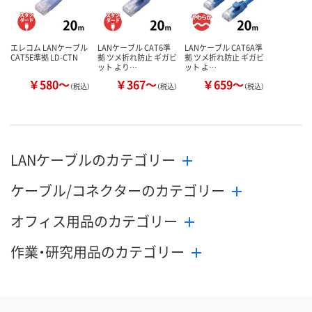
カゴへ
カ
エレコム LANケーブル
LANケーブル CAT6準
LANケーブル CAT6A準
CAT5E準拠 LD-CTN
拠 ツメ折れ防止 ギガビ
拠 ツメ折れ防止 ギガビ
ット より…
ット よ…
￥580～
￥367～
￥659～
（税込）
（税込）
（税込）
LANケーブルのカテゴリー
ケーブル/コネクターのカテゴリー
オフィス用品のカテゴリー
作業・研究用品のカテゴリー