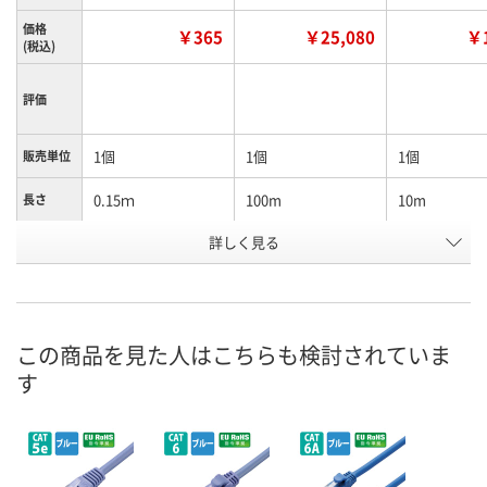
価格
￥365
￥25,080
￥1
(税込)
評価
1個
1個
1個
販売単位
0.15ｍ
100m
10m
長さ
詳しく見る
ブルー
ブルー
ブルー
カラー
お申込番
WPW2340
X850867
X713342
号
3点
あり
在庫
この商品を見た人はこちらも検討されていま
す
8月9日（日）
8月9日（日）
お届け日
数量
数量
在庫切れです
（次回入荷日未定）