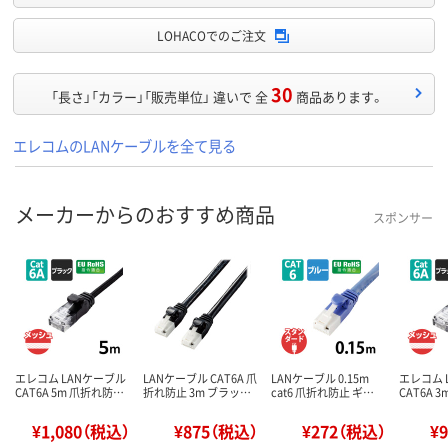
LOHACOでのご注文
30
「長さ」「カラー」「販売単位」 違いで 全
商品あります。
エレコムのLANケーブルを全て見る
メーカーからのおすすめ商品
スポンサー
エレコム LANケーブル
LANケーブル CAT6A 爪
LANケーブル 0.15m
エレコム 
CAT6A 5m 爪折れ防…
折れ防止 3m ブラッ…
cat6 爪折れ防止 ギ…
CAT6A 
¥1,080（税込）
¥875（税込）
¥272（税込）
¥