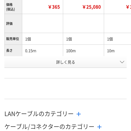
価格
￥365
￥25,080
￥1
(税込)
評価
1個
1個
1個
販売単位
0.15ｍ
100m
10m
長さ
詳しく見る
ブルー
ブルー
ブルー
カラー
お申込番
WPW2340
X850867
X713342
号
3点
あり
在庫
8月7日（金）
8月7日（金）
お届け日
LANケーブルのカテゴリー
数量
数量
在庫切れです
（次回入荷日未定）
ケーブル/コネクターのカテゴリー
カゴへ
カ