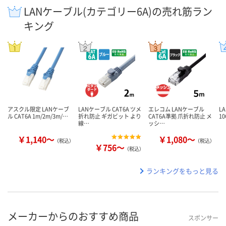
LANケーブル(カテゴリー6A)の売れ筋ラン
キング
アスクル限定 LANケーブ
LANケーブル CAT6A ツメ
エレコム LANケーブル
L
ル CAT6A 1m/2m/3m/…
折れ防止 ギガビット より
CAT6A準拠 爪折れ防止 メ
10
線…
ッシ…
￥1,140～
￥1,080～
（税込）
（税込）
￥756～
（税込）
ランキングをもっと見る
メーカーからのおすすめ商品
スポンサー