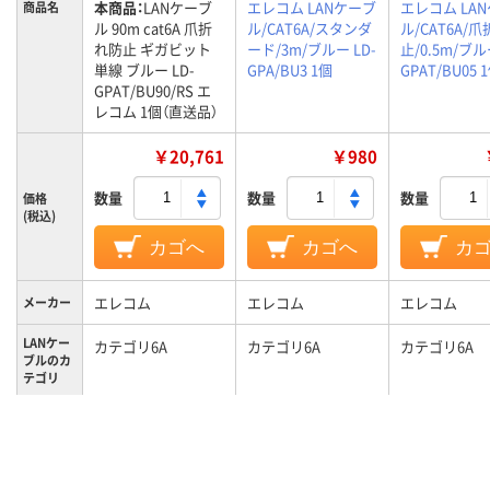
本商品：
LANケーブ
エレコム LANケーブ
エレコム LA
商品名
ル 90m cat6A 爪折
ル/CAT6A/スタンダ
ル/CAT6A/
れ防止 ギガビット
ード/3m/ブルー LD-
止/0.5m/ブル
単線 ブルー LD-
GPA/BU3 1個
GPAT/BU05 
GPAT/BU90/RS エ
レコム 1個（直送品）
￥20,761
￥980
数量
数量
数量
価格
(税込)
カゴへ
カゴへ
カ
エレコム
エレコム
エレコム
メーカー
LANケー
カテゴリ6A
カテゴリ6A
カテゴリ6A
ブルのカ
テゴリ
カラーグ
ブルー系
ブルー系
ブルー系
ループ
LANケー
ストレート結線
ストレート結線
ストレート結
ブルの結