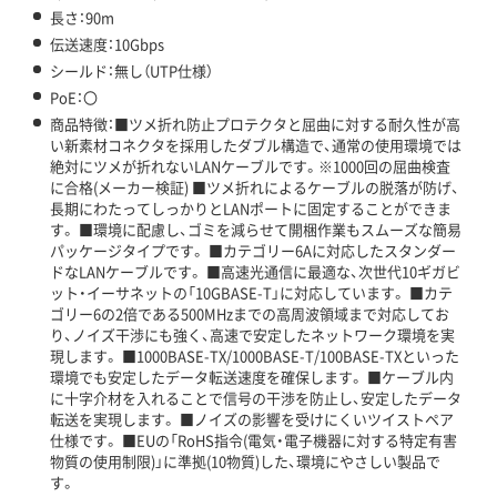
長さ：90m
伝送速度：10Gbps
シールド：無し（UTP仕様）
PoE：〇
商品特徴：■ツメ折れ防止プロテクタと屈曲に対する耐久性が高
い新素材コネクタを採用したダブル構造で、通常の使用環境では
絶対にツメが折れないLANケーブルです。※1000回の屈曲検査
に合格(メーカー検証) ■ツメ折れによるケーブルの脱落が防げ、
長期にわたってしっかりとLANポートに固定することができま
す。 ■環境に配慮し、ゴミを減らせて開梱作業もスムーズな簡易
パッケージタイプです。 ■カテゴリー6Aに対応したスタンダー
ドなLANケーブルです。 ■高速光通信に最適な、次世代10ギガビ
ット・イーサネットの「10GBASE-T」に対応しています。 ■カテ
ゴリー6の2倍である500MHzまでの高周波領域まで対応してお
り、ノイズ干渉にも強く、高速で安定したネットワーク環境を実
現します。 ■1000BASE-TX/1000BASE-T/100BASE-TXといった
環境でも安定したデータ転送速度を確保します。 ■ケーブル内
に十字介材を入れることで信号の干渉を防止し、安定したデータ
転送を実現します。 ■ノイズの影響を受けにくいツイストペア
仕様です。 ■EUの「RoHS指令(電気・電子機器に対する特定有害
物質の使用制限)」に準拠(10物質)した、環境にやさしい製品で
す。