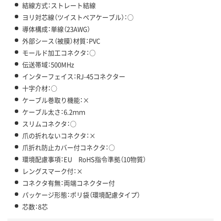
結線方式：ストレート結線
ヨリ対芯線（ツイストペアケーブル）：○
導体構成：単線（23AWG）
外部シース（被膜）材質：PVC
モールド加工コネクタ：○
伝送帯域：500MHz
インターフェイス：RJ-45コネクター
十字介材：○
ケーブル巻取り機能：×
ケーブル太さ：6.2ｍｍ
スリムコネクタ：○
爪の折れないコネクタ：×
爪折れ防止カバー付コネクタ：○
環境配慮事項：EU RoHS指令準拠（10物質）
レングスマーク付：×
コネクタ有無：両端コネクター付
パッケージ形態：ポリ袋（環境配慮タイプ）
芯数：8芯