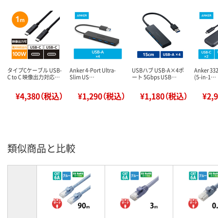
タイプCケーブル USB-
Anker 4-Port Ultra-
USBハブ USB-A×4ポ
Anker 33
C to C 映像出力対応…
Slim US…
ート 5Gbps USB…
(5-in-1…
¥4,380（税込）
¥1,290（税込）
¥1,180（税込）
¥2,
類似商品と比較