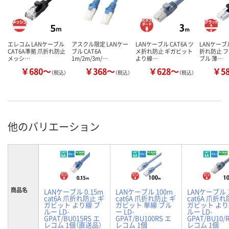
エレコム LANケーブル
アスクル限定 LANケー
LANケーブル CAT6A ツ
LANケーブル
CAT6A準拠 爪折れ防止
ブル CAT6A
メ折れ防止 ギガビット
折れ防止 
メッシ…
1m/2m/3m/…
より線…
ブル 薄…
￥680～
￥368～
￥628～
￥5
（税込）
（税込）
（税込）
他のバリエーション
商品名
LANケーブル 0.15m
LANケーブル 100m
LANケーブル 
cat6A 爪折れ防止 ギ
cat6A 爪折れ防止 ギ
cat6A 爪折れ
ガビット より線 ブ
ガビット 単線 ブル
ガビット より
ルー LD-
ー LD-
ルー LD-
GPAT/BU015RS エ
GPAT/BU100RS エ
GPAT/BU10/
レコム 1個（直送品）
レコム 1個
レコム 1個