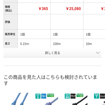
価格
￥365
￥25,080
￥1
(税込)
評価
1個
1個
1個
販売単位
0.15ｍ
100m
10m
長さ
詳しく見る
ブルー
ブルー
ブルー
カラー
お申込番
WPW2340
X850867
X713342
号
3点
あり
在庫
この商品を見た人はこちらも検討されていま
す
8月8日（土）
8月8日（土）
お届け日
数量
数量
在庫切れです
（次回入荷日未定）