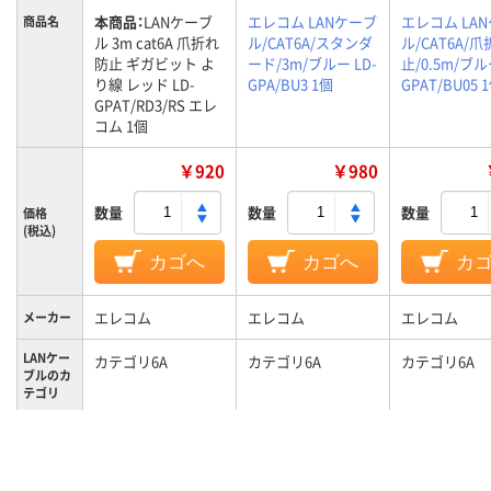
本商品：
LANケーブ
エレコム LANケーブ
エレコム LA
商品名
ル 3m cat6A 爪折れ
ル/CAT6A/スタンダ
ル/CAT6A/
防止 ギガビット よ
ード/3m/ブルー LD-
止/0.5m/ブル
り線 レッド LD-
GPA/BU3 1個
GPAT/BU05 
GPAT/RD3/RS エレ
コム 1個
￥920
￥980
数量
数量
数量
価格
(税込)
カゴへ
カゴへ
カ
エレコム
エレコム
エレコム
メーカー
LANケー
カテゴリ6A
カテゴリ6A
カテゴリ6A
ブルのカ
テゴリ
ケーブル
3m
3m
0.5m
長さ
カラーグ
レッド系
ブルー系
ブルー系