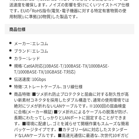
送速度を確保します。ノイズの影響を受けにくいツイストペア仕様
です。EUの「RoHS指令(電気・電子機器に対する特定有害物質の使
用制限)」に準拠(10物質)した製品です。
商品仕様
メーカー：エレコム
ブランド：エレコム
カラー：レッド
規格：Cat6A対応(10BASE-T/100BASE-TX/1000BASE-
T/1000BASE-TX/10GBASE-T対応)
伝送速度：10Gbps
特徴：ストレートケーブル、ヨリ線仕様
商品特徴：■ツメ折れ防止プロテクタと屈曲に対する耐久性が高
い新素材コネクタを採用したダブル構造で、通常の使用環境では
絶対にツメが折れないLANケーブルです。※1000回の屈曲検査
に合格(メーカー検証) ■ツメ折れによるケーブルの脱落が防げ、
長期にわたってしっかりとLANポートに固定することができま
す。 ■環境に配慮し、ゴミを減らせて開梱作業もスムーズな簡易
パッケージタイプです。 ■カテゴリー6Aに対応したスタンダー
ドなLANケーブルです。 ■高速光通信に最適な、次世代10ギガビ