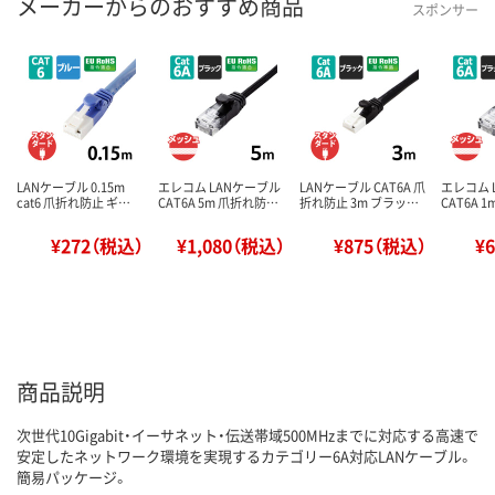
メーカーからのおすすめ商品
スポンサー
LANケーブル 0.15m
エレコム LANケーブル
LANケーブル CAT6A 爪
エレコム 
cat6 爪折れ防止 ギ…
CAT6A 5m 爪折れ防…
折れ防止 3m ブラッ…
CAT6A 
¥272（税込）
¥1,080（税込）
¥875（税込）
¥
商品説明
次世代10Gigabit・イーサネット・伝送帯域500MHzまでに対応する高速で
安定したネットワーク環境を実現するカテゴリー6A対応LANケーブル。
簡易パッケージ。