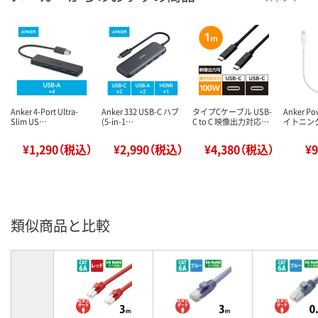
Anker 4-Port Ultra-
Anker 332 USB-C ハブ
タイプCケーブル USB-
Anker Pow
Slim US…
(5-in-1…
C to C 映像出力対応…
イトニン
¥1,290（税込）
¥2,990（税込）
¥4,380（税込）
¥
類似商品と比較