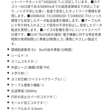
ット・イーサネットの「10GBASE-T」に対応しています。 ■カテ
ゴリー6の2倍である500MHzまでの高周波領域まで対応してお
り、ノイズ干渉にも強く、高速で安定したネットワーク環境を実
現します。 ■1000BASE-TX/1000BASE-T/100BASE-TXといった
環境でも安定したデータ転送速度を確保します。 ■ケーブル内
に十字介材を入れることで信号の干渉を防止し、安定したデータ
転送を実現します。 ■ノイズの影響を受けにくいツイストペア
仕様です。 ■EUの「RoHS指令(電気・電子機器に対する特定有害
物質の使用制限)」に準拠(10物質)した、環境にやさしい製品で
す。
環境配慮事項：EU RoHS指令準拠（10物質）
シールド：×
スリムコネクタ：○
外部シース（被膜）材質：PVC
十字介材：○
ヨリ対芯線（ツイストペアケーブル）：○
ケーブル巻取り機能：×
伝送帯域：500MHz
爪折れ防止カバー付コネクタ：○
モールド加工コネクタ：○
ケーブル太さ：6.5ｍｍ