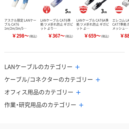
カゴへ
カ
アスクル限定 LANケー
LANケーブル CAT6準
LANケーブル CAT6A準
エレコム L
ブル CAT6
拠 ツメ折れ防止 ギガビ
拠 ツメ折れ防止 ギガビ
CAT7準拠
1m/2m/3m/5…
ット より…
ット よ…
メッシュ…
￥298～
￥367～
￥659～
￥8
（税込）
（税込）
（税込）
LANケーブルのカテゴリー
ケーブル/コネクターのカテゴリー
オフィス用品のカテゴリー
作業・研究用品のカテゴリー