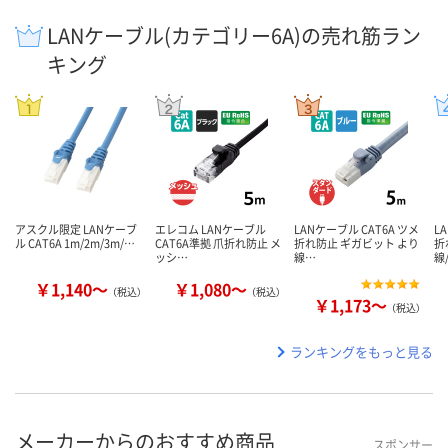
LANケーブル(カテゴリー6A)の売れ筋ラン
キング
アスクル限定 LANケーブ
エレコム LANケーブル
LANケーブル CAT6A ツメ
L
ル CAT6A 1m/2m/3m/…
CAT6A準拠 爪折れ防止 メ
折れ防止 ギガビット より
折
ッシ…
線…
線
￥1,140～
￥1,080～
（税込）
（税込）
￥1,173～
（税込）
ランキングをもっと見る
メーカーからのおすすめ商品
スポンサー