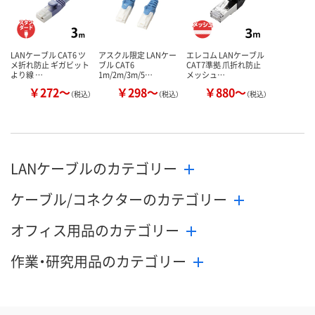
カゴへ
カ
LANケーブル CAT6 ツ
アスクル限定 LANケー
エレコム LANケーブル
メ折れ防止 ギガビット
ブル CAT6
CAT7準拠 爪折れ防止
より線 …
1m/2m/3m/5…
メッシュ…
￥272～
￥298～
￥880～
（税込）
（税込）
（税込）
LANケーブルのカテゴリー
ケーブル/コネクターのカテゴリー
オフィス用品のカテゴリー
作業・研究用品のカテゴリー