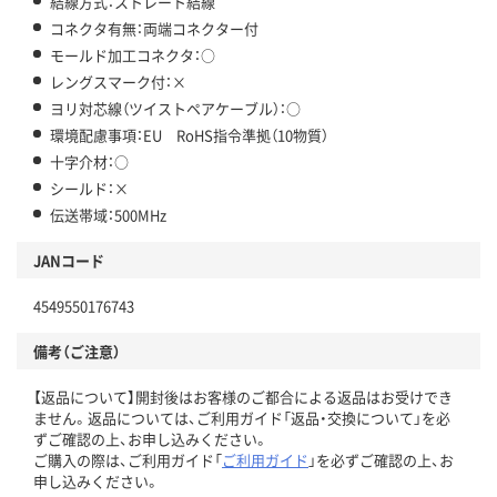
結線方式：ストレート結線
コネクタ有無：両端コネクター付
モールド加工コネクタ：○
レングスマーク付：×
ヨリ対芯線（ツイストペアケーブル）：○
環境配慮事項：EU RoHS指令準拠（10物質）
十字介材：○
シールド：×
伝送帯域：500MHz
JANコード
4549550176743
備考（ご注意）
【返品について】開封後はお客様のご都合による返品はお受けでき
ません。返品については、ご利用ガイド「返品・交換について」を必
ずご確認の上、お申し込みください。
ご購入の際は、ご利用ガイド「
ご利用ガイド
」を必ずご確認の上、お
申し込みください。