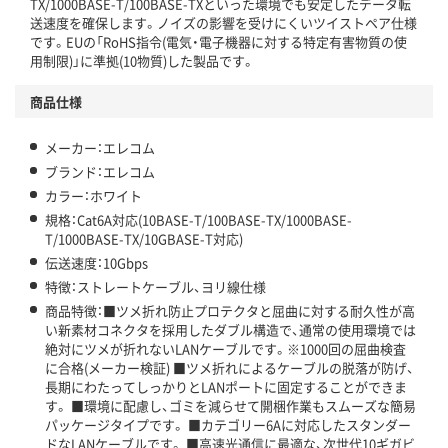
TX/1000BASE-T/100BASE-TXといった環境でも安定したデータ転
送速度を確保します。ノイズの影響を受けにくいツイストペア仕様
です。EUの「RoHS指令(電気・電子機器に対する特定有害物質の使
用制限)」に準拠(10物質)した製品です。
商品仕様
メーカー：エレコム
ブランド：エレコム
カラー：ホワイト
規格：Cat6A対応(10BASE-T/100BASE-TX/1000BASE-
T/1000BASE-TX/10GBASE-T対応)
伝送速度：10Gbps
特徴：ストレートケーブル、ヨリ線仕様
商品特徴：■ツメ折れ防止プロテクタと屈曲に対する耐久性が高
い新素材コネクタを採用したダブル構造で、通常の使用環境では
絶対にツメが折れないLANケーブルです。※1000回の屈曲検査
に合格(メーカー検証) ■ツメ折れによるケーブルの脱落が防げ、
長期にわたってしっかりとLANポートに固定することができま
す。 ■環境に配慮し、ゴミを減らせて開梱作業もスムーズな簡易
パッケージタイプです。 ■カテゴリー6Aに対応したスタンダー
ドなLANケーブルです。 ■高速光通信に最適な、次世代10ギガビ