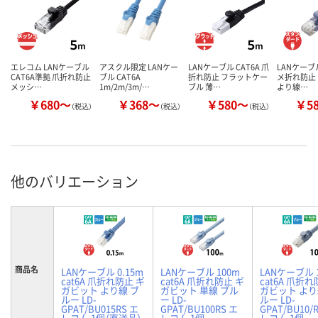
エレコム LANケーブル
アスクル限定 LANケー
LANケーブル CAT6A 爪
LANケーブル
CAT6A準拠 爪折れ防止
ブル CAT6A
折れ防止 フラットケー
メ折れ防止
メッシ…
1m/2m/3m/…
ブル 薄…
より線…
￥680～
￥368～
￥580～
￥5
（税込）
（税込）
（税込）
他のバリエーション
商品名
LANケーブル 0.15m
LANケーブル 100m
LANケーブル 
cat6A 爪折れ防止 ギ
cat6A 爪折れ防止 ギ
cat6A 爪折れ
ガビット より線 ブ
ガビット 単線 ブル
ガビット より
ルー LD-
ー LD-
ルー LD-
GPAT/BU015RS エ
GPAT/BU100RS エ
GPAT/BU10/
レコム 1個（直送品）
レコム 1個
レコム 1個