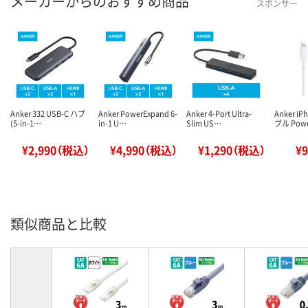
メーカーからのおすすめ商品
スポンサー
Anker 332 USB-C ハブ
Anker PowerExpand 6-
Anker 4-Port Ultra-
Anker i
(5-in-1…
in-1 U…
Slim US…
ブル Pow
¥2,990（税込）
¥4,990（税込）
¥1,290（税込）
¥
類似商品と比較