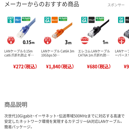
メーカーからのおすすめ商品
スポンサー
LANケーブル 0.15m
LANケーブル Cat6A 3m
エレコム LANケーブル
LANケーブ
cat6 爪折れ防止 ギ…
10Gbps 50…
CAT6A 1m 爪折れ防…
ーパースリ
¥272（税込）
¥1,840（税込）
¥680（税込）
¥
商品説明
次世代10Gigabit・イーサネット・伝送帯域500MHzまでに対応する高速で
安定したネットワーク環境を実現するカテゴリー6A対応LANケーブル。
簡易パッケージ。