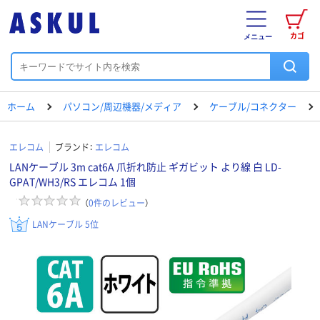
カゴ
メニュー
ホーム
パソコン/周辺機器/メディア
ケーブル/コネクター
エレコム
ブランド：
エレコム
LANケーブル 3m cat6A 爪折れ防止 ギガビット より線 白 LD-
GPAT/WH3/RS エレコム 1個
（
0
件のレビュー
）
LANケーブル 5位