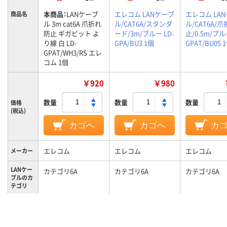
本商品：
LANケーブ
エレコム LANケーブ
エレコム LA
商品名
ル 3m cat6A 爪折れ
ル/CAT6A/スタンダ
ル/CAT6A/
防止 ギガビット よ
ード/3m/ブルー LD-
止/0.5m/ブル
り線 白 LD-
GPA/BU3 1個
GPAT/BU05 
GPAT/WH3/RS エレ
コム 1個
￥920
￥980
数量
数量
数量
価格
(税込)
カゴへ
カゴへ
カ
エレコム
エレコム
エレコム
メーカー
LANケー
カテゴリ6A
カテゴリ6A
カテゴリ6A
ブルのカ
テゴリ
ケーブル
3m
3m
0.5m
長さ