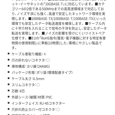
ット・イーサネットの「10GBASE-T」に対応しています。 ■カテ
ゴリー6の2倍である500MHzまでの高周波領域まで対応してお
り、ノイズ干渉にも強く、高速で安定したネットワーク環境を実
現します。 ■1000BASE-TX/1000BASE-T/100BASE-TXといった
環境でも安定したデータ転送速度を確保します。 ■ケーブル内
に十字介材を入れることで信号の干渉を防止し、安定したデータ
転送を実現します。 ■ノイズの影響を受けにくいツイストペア
仕様です。 ■EUの「RoHS指令(電気・電子機器に対する特定有害
物質の使用制限)」に準拠(10物質)した、環境にやさしい製品で
す。
ケーブル巻取り機能：×
爪の折れないコネクタ：○
導体構成：ヨリ線（24AWG）
パッケージ形態：ポリ袋（環境配慮タイプ）
ケーブル太さ：6.5ｍｍ
スリムコネクタ：○
芯数：8芯
外部シース（被膜）材質：PVC
インターフェイス：RJ-45コネクター
爪折れ防止カバー付コネクタ：○