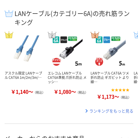
LANケーブル(カテゴリー6A)の売れ筋ラン
キング
アスクル限定 LANケーブ
エレコム LANケーブル
LANケーブル CAT6A ツメ
L
ル CAT6A 1m/2m/3m/…
CAT6A準拠 爪折れ防止 メ
折れ防止 ギガビット より
折
ッシ…
線…
線
￥1,140～
￥1,080～
（税込）
（税込）
￥1,173～
（税込）
ランキングをもっと見る