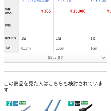
価格
￥365
￥25,080
￥1
(税込)
評価
1個
1個
1個
販売単位
0.15ｍ
100m
10m
長さ
詳しく見る
ブルー
ブルー
ブルー
カラー
お申込番
WPW2340
X850867
X713342
号
3点
あり
在庫
この商品を見た人はこちらも検討されていま
す
8月11日（火）
8月11日（火）
お届け日
数量
数量
在庫切れです
（次回入荷日未定）