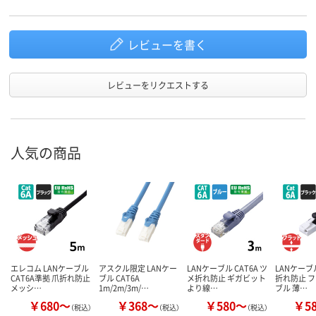
レビューを書く
レビューをリクエストする
人気の商品
エレコム LANケーブル
アスクル限定 LANケー
LANケーブル CAT6A ツ
LANケーブル
CAT6A準拠 爪折れ防止
ブル CAT6A
メ折れ防止 ギガビット
折れ防止 
メッシ…
1m/2m/3m/…
より線…
ブル 薄…
￥680～
￥368～
￥580～
￥5
（税込）
（税込）
（税込）