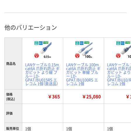
他のバリエーション
商品名
LANケーブル 0.15m
LANケーブル 100m
LANケーブル 
cat6A 爪折れ防止 ギ
cat6A 爪折れ防止 ギ
cat6A 爪折れ
ガビット より線 ブ
ガビット 単線 ブル
ガビット より
ルー LD-
ー LD-
ルー LD-
GPAT/BU015RS エ
GPAT/BU100RS エ
GPAT/BU10/
レコム 1個（直送品）
レコム 1個
レコム 1個
価格
￥365
￥25,080
￥1
(税込)
評価
1個
1個
1個
販売単位