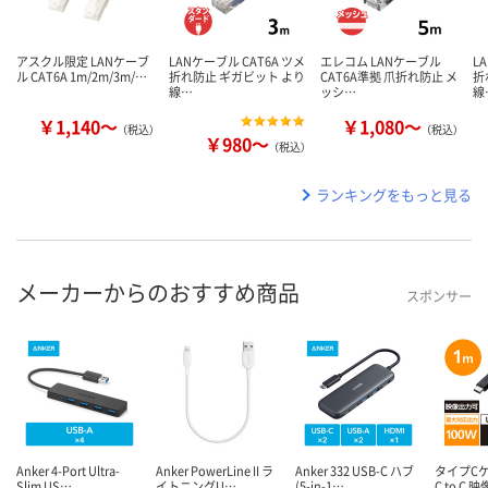
アスクル限定 LANケーブ
LANケーブル CAT6A ツメ
エレコム LANケーブル
L
ル CAT6A 1m/2m/3m/…
折れ防止 ギガビット より
CAT6A準拠 爪折れ防止 メ
折
線…
ッシ…
線
￥1,140～
￥1,080～
（税込）
（税込）
￥980～
（税込）
ランキングをもっと見る
メーカーからのおすすめ商品
スポンサー
Anker 4-Port Ultra-
Anker PowerLine II ラ
Anker 332 USB-C ハブ
タイプCケ
Slim US…
イトニングU…
(5-in-1…
C to C