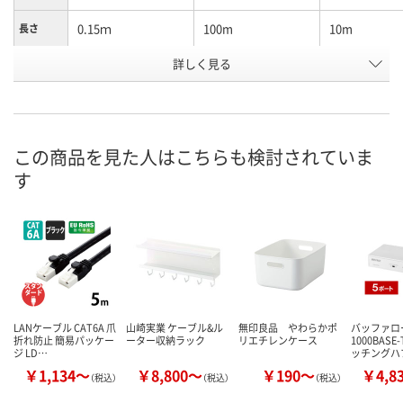
0.15ｍ
100m
10m
長さ
詳しく見る
ブルー
ブルー
ブルー
カラー
お申込番
WPW2340
X850867
X713342
号
3点
あり
在庫
この商品を見た人はこちらも検討されていま
す
8月11日（火）
8月11日（火）
お届け日
数量
数量
在庫切れです
（次回入荷日未定）
カゴへ
カ
LANケーブル CAT6A 爪
山崎実業 ケーブル&ル
無印良品 やわらかポ
バッファロ
折れ防止 簡易パッケー
ーター収納ラック
リエチレンケース
1000BASE
ジ LD…
ッチングハ
￥1,134～
￥8,800～
￥190～
￥4,8
（税込）
（税込）
（税込）