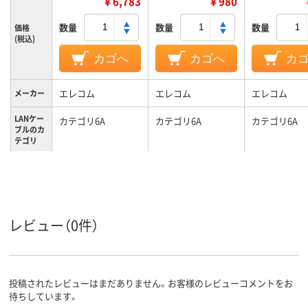
￥6,783
￥980
数量
数量
数量
価格
(税込)
カゴへ
カゴへ
カ
エレコム
エレコム
エレコム
メーカー
LANケー
カテゴリ6A
カテゴリ6A
カテゴリ6A
ブルのカ
テゴリ
カラーグ
ホワイト系
ブルー系
ブルー系
ループ
LANケー
ストレート結線
ストレート結線
ストレート結
ブルの結
線方式
レビュー（0件）
投稿されたレビューはまだありません。お客様のレビューコメントをお
待ちしています。