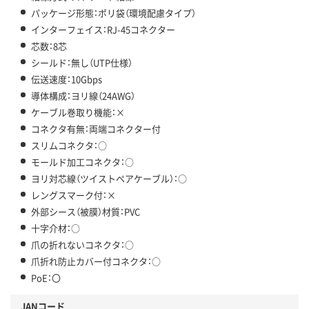
パッケージ形態：ポリ袋（環境配慮タイプ）
インターフェイス：RJ-45コネクター
芯数：8芯
シールド：無し（UTP仕様）
伝送速度：10Gbps
導体構成：ヨリ線（24AWG）
ケーブル巻取り機能：×
コネクタ有無：両端コネクター付
スリムコネクタ：○
モールド加工コネクタ：○
ヨリ対芯線（ツイストペアケーブル）：○
レングスマーク付：×
外部シース（被膜）材質：PVC
十字介材：○
爪の折れないコネクタ：○
爪折れ防止カバー付コネクタ：○
PoE：〇
JANコード