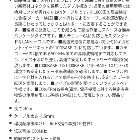
い新素材コネクタを採用したダブル構造で、通常の使用環境では
絶対にツメが折れないLANケーブルです。※1000回の屈曲検査
に合格(メーカー検証) ■ツメ折れによるケーブルの脱落が防げ、
長期にわたってしっかりとLANポートに固定することができま
す。 ■環境に配慮し、ゴミを減らせて開梱作業もスムーズな簡易
パッケージタイプです。 ■カテゴリー6Aに対応したスタンダー
ドなLANケーブルです。 ■高速光通信に最適な、次世代10ギガビ
ット・イーサネットの「10GBASE-T」に対応しています。 ■カテ
ゴリー6の2倍である500MHzまでの高周波領域まで対応してお
り、ノイズ干渉にも強く、高速で安定したネットワーク環境を実
現します。 ■1000BASE-TX/1000BASE-T/100BASE-TXといった
環境でも安定したデータ転送速度を確保します。 ■ケーブル内
に十字介材を入れることで信号の干渉を防止し、安定したデータ
転送を実現します。 ■ノイズの影響を受けにくいツイストペア
仕様です。 ■EUの「RoHS指令(電気・電子機器に対する特定有害
物質の使用制限)」に準拠(10物質)した、環境にやさしい製品で
す。
長さ：40m
ケーブル太さ：6.5ｍｍ
環境配慮事項：EU RoHS指令準拠（10物質）
伝送帯域：500MHz
結線方式：ストレート結線