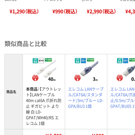
¥1,290（税込）
¥990（税込）
¥2,990（税込）
¥4,
類似商品と比較
本商品：
【アウトレッ
エレコム LANケーブ
エレコム LA
商品名
ト】LANケーブル
ル/CAT6A/スタンダ
ル/CAT6A/
40m cat6A 爪折れ防
ード/3m/ブルー LD-
止/0.5m/ブル
止 ギガビット より
GPA/BU3 1個
GPAT/BU05 
線 白 LD-
GPAT/WH40/RS エ
レコム 1個