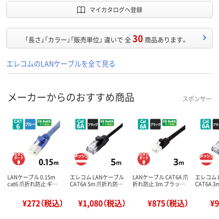
マイカタログへ登録
30
「長さ」「カラー」「販売単位」 違いで 全
商品あります。
エレコムのLANケーブルを全て見る
メーカーからのおすすめ商品
スポンサー
LANケーブル 0.15m
エレコム LANケーブル
LANケーブル CAT6A 爪
エレコム 
cat6 爪折れ防止 ギ…
CAT6A 5m 爪折れ防…
折れ防止 3m ブラッ…
CAT6A 
¥272（税込）
¥1,080（税込）
¥875（税込）
¥