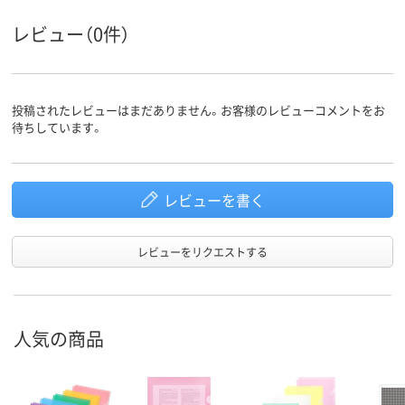
レビュー（0件）
A4
A4
サイズ
タテ
タテ
向き
再生PP40％
再生PP40％
材質
投稿されたレビューはまだありません。お客様のレビューコメントをお
待ちしています。
レビューを書く
レビューをリクエストする
人気の商品