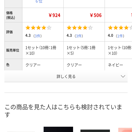
6 位
価格
￥924
￥506
(税込)
評価
4.3
4.3
4.0
（
3件
）
（
3件
）
（
1件
）
1セット（10冊：1冊
1セット（5冊：1冊
1セット（10冊
販売単位
×10）
×5）
×10）
クリアー
クリアー
ネイビー
色
お申込番
詳しく見る
X853011
X834599
X853009
号
あり
あり
あり
在庫
8月7日（金）
8月7日（金）
8月7日（金）
お届け日
この商品を見た人はこちらも検討されていま
す
数量
数量
数量
カゴへ
カゴへ
カ