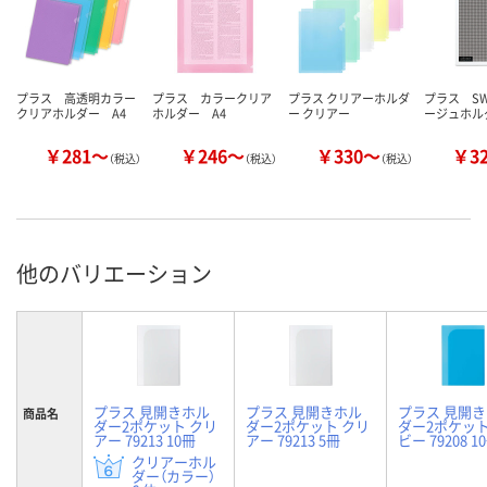
プラス 高透明カラー
プラス カラークリア
プラス クリアーホルダ
プラス S
クリアホルダー A4
ホルダー A4
ー クリアー
ージュホル
￥281～
￥246～
￥330～
￥3
（税込）
（税込）
（税込）
他のバリエーション
プラス 見開きホル
プラス 見開きホル
プラス 見開
商品名
ダー2ポケット クリ
ダー2ポケット クリ
ダー2ポケット
アー 79213 10冊
アー 79213 5冊
ビー 79208 1
クリアーホル
ダー（カラー）