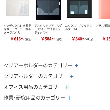
インデックス付き 見開
アスクル クリアホルダ
ニックス ポケットホ
プラス 通
きカラークリアーホル
ー 2つ折 サイドイン
ルダー A4
ダー アスクル
デックス付
￥616～
￥584～
￥840～
￥1
（税込）
（税込）
（税込）
クリアーホルダーのカテゴリー
クリアホルダーのカテゴリー
オフィス用品のカテゴリー
作業・研究用品のカテゴリー