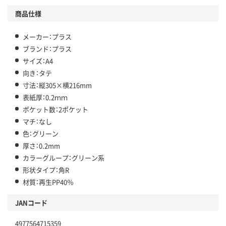
商品仕様
メーカー：プラス
ブランド：プラス
サイズ：A4
向き：タテ
寸法：縦305×横216mm
表紙厚：0.2ｍｍ
ポケット数：2ポケット
マチ：なし
色：グリーン
厚さ：0.2mm
カラーグループ：グリーン系
形状タイプ：角R
材質：再生PP40％
JANコード
4977564715359