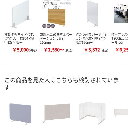
林製作所 サイドパネル
友澤木工 飛沫防止パー
タカラ産業 パーティシ
岐阜プラス
（アクリル）幅600×奥
テーション L 奥行
ョン 幅400×奥行77×
TECCELL
行133×高…
110mm
高さ550m…
ール L型
￥5,000
￥2,530～
￥3,872
￥6,2
（税込）
（税込）
（税込）
この商品を見た人はこちらも検討されていま
す