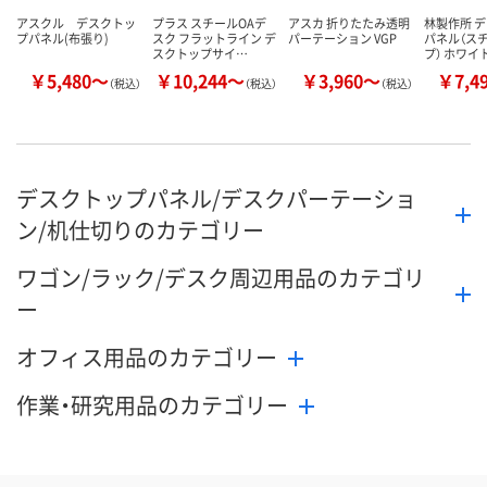
アスクル デスクトッ
プラス スチールOAデ
アスカ 折りたたみ透明
林製作所 
プパネル(布張り)
スク フラットライン デ
パーテーション VGP
パネル（ス
スクトップサイ…
プ） ホワイ
￥5,480～
￥10,244～
￥3,960～
￥7,4
（税込）
（税込）
（税込）
デスクトップパネル/デスクパーテーショ
ン/机仕切りのカテゴリー
ワゴン/ラック/デスク周辺用品のカテゴリ
ー
オフィス用品のカテゴリー
作業・研究用品のカテゴリー