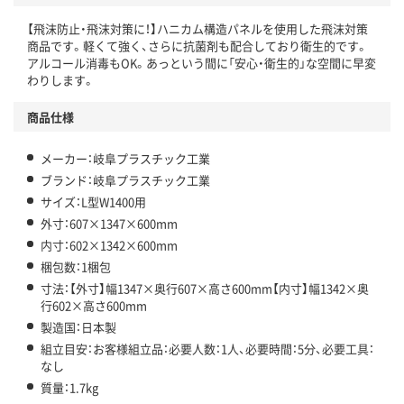
【飛沫防止・飛沫対策に！】ハニカム構造パネルを使用した飛沫対策
商品です。軽くて強く、さらに抗菌剤も配合しており衛生的です。
アルコール消毒もOK。あっという間に「安心・衛生的」な空間に早変
わりします。
商品仕様
メーカー：岐阜プラスチック工業
ブランド：岐阜プラスチック工業
サイズ：L型W1400用
外寸：607×1347×600mm
内寸：602×1342×600mm
梱包数：1梱包
寸法：【外寸】幅1347×奥行607×高さ600mm【内寸】幅1342×奥
行602×高さ600mm
製造国：日本製
組立目安：お客様組立品：必要人数：1人、必要時間：5分、必要工具：
なし
質量：1.7kg