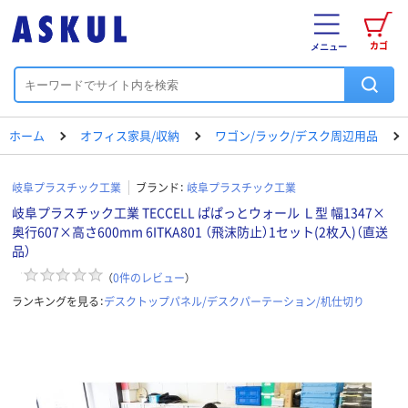
カゴ
メニュー
ホーム
オフィス家具/収納
ワゴン/ラック/デスク周辺用品
岐阜プラスチック工業
ブランド：
岐阜プラスチック工業
岐阜プラスチック工業 TECCELL ぱぱっとウォール Ｌ型 幅1347×
奥行607×高さ600mm 6ITKA801 （飛沫防止）1セット(2枚入)（直送
品）
（
0
件のレビュー
）
ランキングを見る：
デスクトップパネル/デスクパーテーション/机仕切り