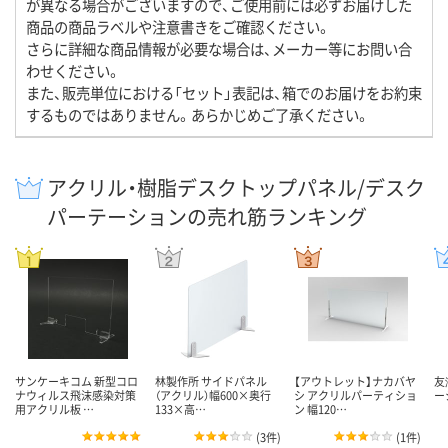
が異なる場合がございますので、ご使用前には必ずお届けした
商品の商品ラベルや注意書きをご確認ください。
さらに詳細な商品情報が必要な場合は、メーカー等にお問い合
わせください。
また、販売単位における「セット」表記は、箱でのお届けをお約束
するものではありません。あらかじめご了承ください。
アクリル・樹脂デスクトップパネル/デスク
パーテーションの売れ筋ランキング
サンケーキコム 新型コロ
林製作所 サイドパネル
【アウトレット】ナカバヤ
友
ナウィルス飛沫感染対策
（アクリル）幅600×奥行
シ アクリルパーティショ
ー
用アクリル板 …
133×高…
ン 幅120…
(
3件
)
(
1件
)