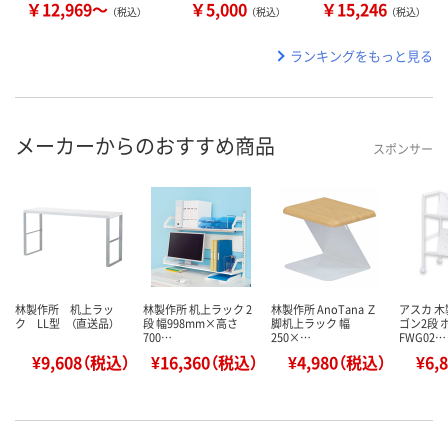
￥12,969～
￥5,000
￥15,246
（税込）
（税込）
（税込）
ランキングをもっと見る
メーカーからのおすすめ商品
スポンサー
林製作所 机上ラッ
林製作所 机上ラック 2
林製作所 AnoTana Ｚ
アスカ 
ク LL型 （直送品）
段 幅998mm×高さ
脚机上ラック 幅
ゴン2段 
700…
250×…
FWG02…
¥9,608（税込）
¥16,360（税込）
¥4,980（税込）
¥6,