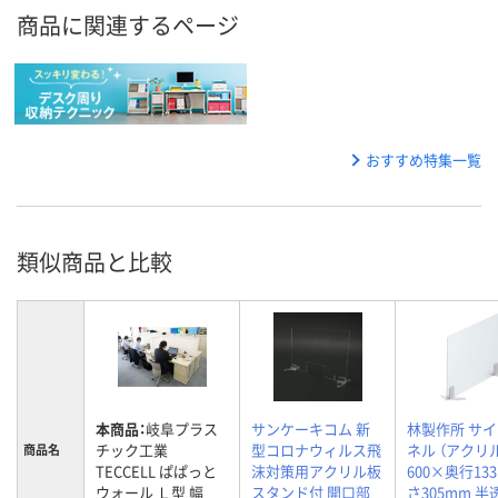
商品に関連するページ
おすすめ特集一覧
類似商品と比較
本商品：
岐阜プラス
サンケーキコム 新
林製作所 サ
チック工業
型コロナウィルス飛
ネル （アクリ
商品名
TECCELL ぱぱっと
沫対策用アクリル板
600×奥行13
ウォール Ｌ型 幅
スタンド付 開口部
さ305mm 半