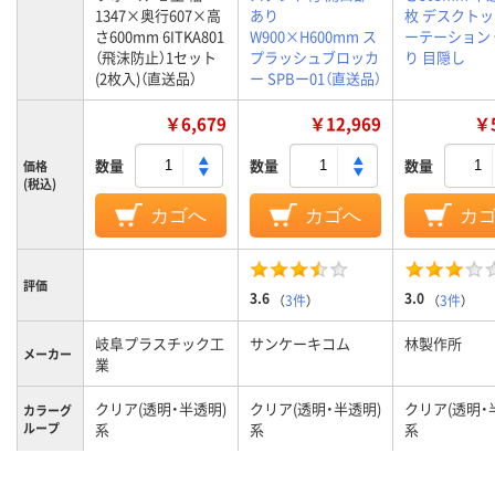
1347×奥行607×高
あり
枚 デスクトッ
さ600mm 6ITKA801
W900×H600mm ス
ーテーション
（飛沫防止）1セット
プラッシュブロッカ
り 目隠し
(2枚入)（直送品）
ー SPBー01（直送品）
￥6,679
￥12,969
￥5
数量
数量
数量
価格
(税込)
カゴへ
カゴへ
カ
評価
3.6
3.0
（
3件
）
（
3件
）
岐阜プラスチック工
サンケーキコム
林製作所
メーカー
業
クリア(透明・半透明)
クリア(透明・半透明)
クリア(透明・
カラーグ
ループ
系
系
系
1.7kg
1.0kg
質量