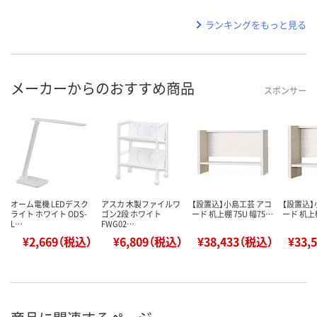
ランキングをもっと見る
メーカーからのおすすめ商品
スポンサー
オーム電機 LEDデスク
アスカ 木製ファイルワ
【設置込】小島工芸 アコ
【設置込】
ライト ホワイト ODS-
ゴン2段 ホワイト
ード 机上棚 75U 幅75…
ード 机上棚
L…
FWG02…
¥2,669（税込）
¥6,809（税込）
¥38,433（税込）
¥33,