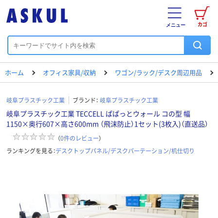
カゴ
メニュー
ホーム
オフィス家具/収納
ワゴン/ラック/デスク周辺用品
岐阜プラスチック工業
ブランド：
岐阜プラスチック工業
岐阜プラスチック工業 TECCELL ぱぱっとウォール コの型 幅
1150×奥行607×高さ600mm （飛沫防止）1セット(3枚入)（直送品）
（
0
件のレビュー
）
ランキングを見る：
デスクトップパネル/デスクパーテーション/机仕切り