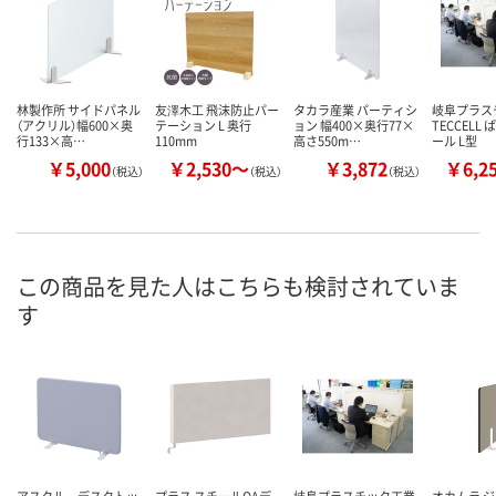
林製作所 サイドパネル
友澤木工 飛沫防止パー
タカラ産業 パーティシ
岐阜プラス
（アクリル）幅600×奥
テーション L 奥行
ョン 幅400×奥行77×
TECCELL
行133×高…
110mm
高さ550m…
ール L型
￥5,000
￥2,530～
￥3,872
￥6,2
（税込）
（税込）
（税込）
この商品を見た人はこちらも検討されていま
す