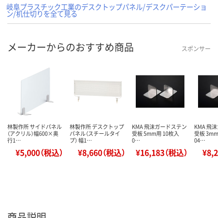
岐阜プラスチック工業のデスクトップパネル/デスクパーテーショ
ン/机仕切りを全て見る
メーカーからのおすすめ商品
スポンサー
林製作所 サイドパネル
林製作所 デスクトップ
KMA 飛沫ガードステン
KMA 飛
（アクリル）幅600×奥
パネル（スチールタイ
受板 5mm用 10枚入
受板 3m
行1…
プ） 幅1…
0…
04…
¥5,000（税込）
¥8,660（税込）
¥16,183（税込）
¥8,
商品説明