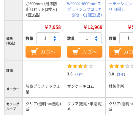
さ600mm （飛沫防
W900×H600mm ス
ーテーション
止）1セット(3枚入)
プラッシュブロッカ
り 目隠し
（直送品）
ー SPBー01（直送品）
￥7,958
￥12,969
￥5
数量
数量
数量
価格
(税込)
カゴへ
カゴへ
カ
評価
3.6
3.0
（
3件
）
（
3件
）
岐阜プラスチック工
サンケーキコム
林製作所
メーカー
業
クリア(透明・半透明)
クリア(透明・半透明)
クリア(透明・
カラーグ
ループ
系
系
系
2.0kg
1.0kg
質量