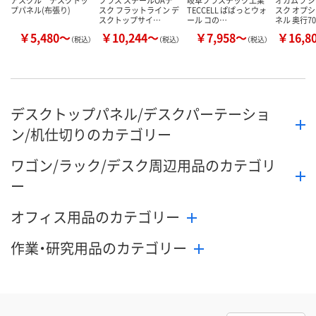
アスクル デスクトッ
プラス スチールOAデ
岐阜プラスチック工業
オカムラ 
プパネル(布張り)
スク フラットライン デ
TECCELL ぱぱっとウォ
スク オプシ
スクトップサイ…
ール コの…
ネル 奥行7
￥5,480～
￥10,244～
￥7,958～
￥16,8
（税込）
（税込）
（税込）
デスクトップパネル/デスクパーテーショ
ン/机仕切りのカテゴリー
ワゴン/ラック/デスク周辺用品のカテゴリ
ー
オフィス用品のカテゴリー
作業・研究用品のカテゴリー