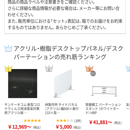
商品の商品ラベルや注意書きをご確認ください。
さらに詳細な商品情報が必要な場合は、メーカー等にお問い合
わせください。
また、販売単位における「セット」表記は、箱でのお届けをお約束
するものではありません。あらかじめご了承ください。
アクリル・樹脂デスクトップパネル/デスク
パーテーションの売れ筋ランキング
サンケーキコム 新型コロ
林製作所 サイドパネル
常磐精工 パーテーション
友
ナウィルス飛沫感染対策
（アクリル）幅600×奥行
スタンド （ホワイトボー
ー
用アクリル板 …
133×高…
ド） HBP
(
3件
)
￥41,881～
（税込）
￥12,969～
￥5,000
（税込）
（税込）