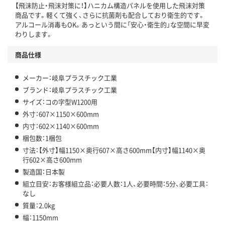
【飛沫防止・飛沫対策に！】ハニカム構造パネルを使用した飛沫対策
商品です。軽くて強く、さらに抗菌剤も配合しており衛生的です。
アルコール消毒もOK。あっという間に「安心・衛生的」な空間に早変
わりします。
商品仕様
メーカー：岐阜プラスチック工業
ブランド：岐阜プラスチック工業
サイズ：コの字型W1200用
外寸：607×1150×600mm
内寸：602×1140×600mm
梱包数：1梱包
寸法：【外寸】幅1150×奥行607×高さ600mm【内寸】幅1140×奥
行602×高さ600mm
製造国：日本製
組立目安：お客様組立品：必要人数：1人、必要時間：5分、必要工具：
なし
質量：2.0kg
幅：1150mm