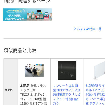
商品に関連するページ
おすすめ特集一覧
類似商品と比較
本商品：
岐阜プラス
サンケーキコム 新
林製作所 サ
チック工業
型コロナウィルス飛
ネル （アクリ
商品名
TECCELL ぱぱっと
沫対策用アクリル板
600×奥行13
ウォール コの型 幅
スタンド付 開口部
さ305mm 半
1150×奥行607×高
あり
枚 デスクトッ