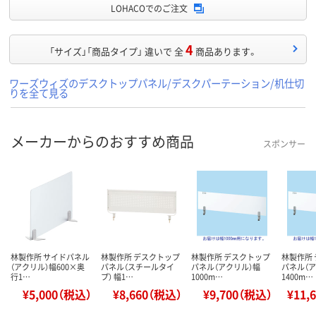
LOHACOでのご注文
4
「サイズ」「商品タイプ」 違いで 全
商品あります。
ワーズウィズのデスクトップパネル/デスクパーテーション/机仕切
りを全て見る
メーカーからのおすすめ商品
スポンサー
林製作所 サイドパネル
林製作所 デスクトップ
林製作所 デスクトップ
林製作所
（アクリル）幅600×奥
パネル（スチールタイ
パネル（アクリル）幅
パネル（ア
行1…
プ） 幅1…
1000m…
1400m…
¥5,000（税込）
¥8,660（税込）
¥9,700（税込）
¥11,