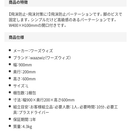
商品の特徴
【飛沫防止・飛沫対策に！】飛沫防止パーテーションです。脚のビスで
固定します。シンプルだけど高級感のあるパーテーションです。
W400×H100mmの開口付きです。
商品仕様
メーカー：ワーズウィズ
ブランド：waazwiz（ワーズウィズ）
幅：900mm
奥行：200mm
高さ：600mm
サイズ：L
梱包数：1梱包
寸法：幅900×奥行200×高さ600mm
組立目安：お客様組立品：必要人数：1人、必要時間：10分、必要工
具：プラスドライバー
保証期間：1年
質量：4.3kg