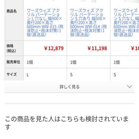
ワーズウィズ アク
ワーズウィズ アク
ワーズウィズ
商品名
リル パーテーショ
リル パーテーショ
リル パーテ
ン L 穴なし 幅900×
ン S 穴あり 幅500×
ン S 穴なし 幅
奥行200×高さ
奥行200×高さ
奥行200×高
600mm WW-015 （飛
600mm WW-014 （飛
600mm WW-0
沫防止・飛沫対策）1
沫防止・飛沫対策）1
沫防止・飛沫対
個（直送品）
個（直送品）
個（直送品）
価格
￥12,879
￥11,198
￥10
(税込)
1個
1個
1個
販売単位
L
S
S
サイズ
商品タイ
詳しく見る
穴無
穴有
穴無
プ
お申込番
X910014
X910003
X910007
号
この商品を見た人はこちらも検討されていま
直送品
直送品
直送品
在庫
す
8月27日（木）まで
8月27日（木）まで
8月27日（木）
お届け日