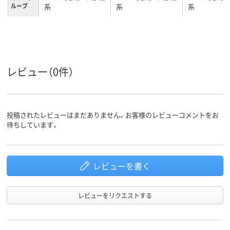
ループ
系
系
系
L
サイズ
4.3kg
1.0kg
質量
1年
1年
保証期間
レビュー（0件）
投稿されたレビューはまだありません。お客様のレビューコメントをお
待ちしています。
レビューを書く
レビューをリクエストする