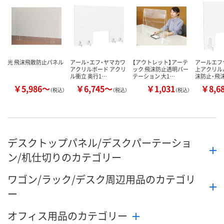
数量
数量
数量
カゴへ
カゴへ
カ
光 飛沫飛散防止パネル
アール・エフ・ヤマカワ
【アウトレット】アーテ
アールエフ
アクリルボード アクリ
ック 飛沫防止透明パー
上アクリルパ
ル衝立 奥行1…
テーション 大1…
沫防止・飛
￥5,986～
￥6,745～
￥1,031
￥8,6
（税込）
（税込）
（税込）
デスクトップパネル/デスクパーテーショ
ン/机仕切りのカテゴリー
ワゴン/ラック/デスク周辺用品のカテゴリ
ー
オフィス用品のカテゴリー