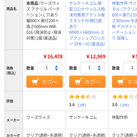
本商品：
ワーズウィ
サンケーキコム 新
林製作所 サ
ズ アクリル パーテ
型コロナウィルス飛
ネル （アクリ
商品名
ーション L 穴あり
沫対策用アクリル板
600×奥行13
幅900×奥行200×
スタンド付 開口部
さ305mm 半
高さ600mm WW-
あり
枚 デスクトッ
016 （飛沫防止・飛沫
W900×H600mm ス
ーテーション
対策）1個（直送品）
プラッシュブロッカ
り 目隠し
ー SPBー01（直送品）
￥16,478
￥12,969
￥5
数量
数量
数量
価格
(税込)
カゴへ
カゴへ
カ
評価
3.6
3.0
（
3件
）
（
3件
）
ワーズウィズ
サンケーキコム
林製作所
メーカー
クリア(透明・半透明)
クリア(透明・半透明)
クリア(透明・
カラーグ