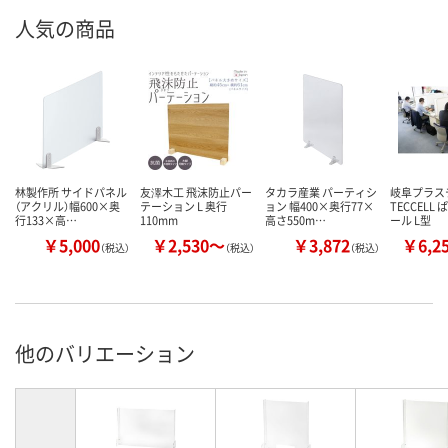
人気の商品
林製作所 サイドパネル
友澤木工 飛沫防止パー
タカラ産業 パーティシ
岐阜プラス
（アクリル）幅600×奥
テーション L 奥行
ョン 幅400×奥行77×
TECCELL
行133×高…
110mm
高さ550m…
ール L型
￥5,000
￥2,530～
￥3,872
￥6,2
（税込）
（税込）
（税込）
他のバリエーション