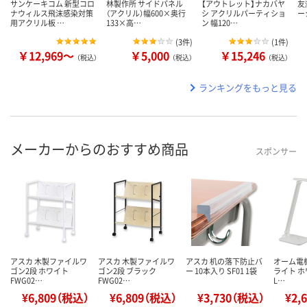
サンケーキコム 新型コロ
林製作所 サイドパネル
【アウトレット】ナカバヤ
友
ナウィルス飛沫感染対策
（アクリル）幅600×奥行
シ アクリルパーティショ
ー
用アクリル板 …
133×高…
ン 幅120…
(
3件
)
(
1件
)
￥12,969～
￥5,000
￥15,246
（税込）
（税込）
（税込）
ランキングをもっと見る
メーカーからのおすすめ商品
スポンサー
アスカ 木製ファイルワ
アスカ 木製ファイルワ
アスカ 机の落下防止バ
オーム電機
ゴン2段 ホワイト
ゴン2段 ブラック
ー 10本入り SF01 1袋
ライト ホ
FWG02…
FWG02…
L…
¥6,809（税込）
¥6,809（税込）
¥3,730（税込）
¥2,