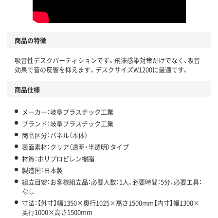
商品の特徴
吸音性デスクパーティションです。飛沫感染対策だけでなく、吸音
効果で音の反響を抑えます。デスクサイズW1200に最適です。
商品仕様
メーカー：岐阜プラスチック工業
ブランド：岐阜プラスチック工業
商品区分：パネル（本体）
表面素材：クリア（透明・半透明）タイプ
材質：ポリプロピレン樹脂
製造国：日本製
組立目安：お客様組立品：必要人数：1人、必要時間：5分、必要工具：
なし
寸法：【外寸】幅1350×奥行1025×高さ1500mm【内寸】幅1300×
奥行1000×高さ1500mm