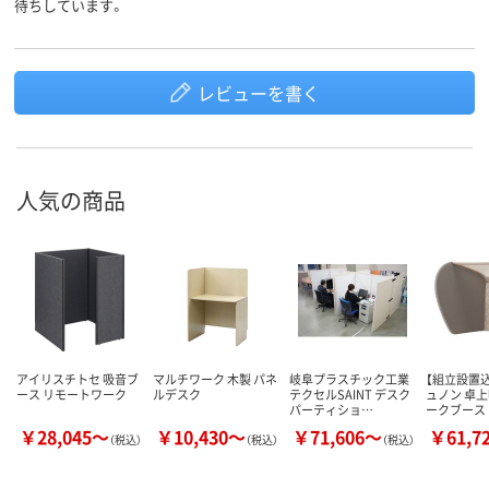
待ちしています。
レビューを書く
人気の商品
アイリスチトセ 吸音ブ
マルチワーク 木製 パネ
岐阜プラスチック工業
【組立設置込
ース リモートワーク
ルデスク
テクセルSAINT デスク
ュノン 卓
パーティショ…
ークブース 
￥28,045～
￥10,430～
￥71,606～
￥61,7
（税込）
（税込）
（税込）