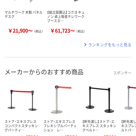
マルチワーク 木製 パネル
【組立設置込】コクヨ キュ
デスク
ノン 卓上吸音テレワーク
ブース D…
￥21,900～
￥61,723～
（税込）
（税込）
ランキングをもっと見る
メーカーからのおすすめ商品
スポンサー
ストア・エキスプレス
ストア・エキスプレス
【軒先渡し】ストア・エ
【軒先渡し
コンパクトスタッキン
フレキシブルパーティ
キスプレス スタッキン
キスプレス
グパーティ…
ション レ…
グベルト…
ルトパ…