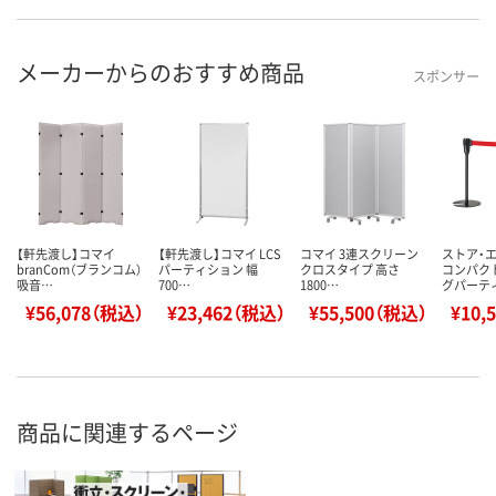
メーカーからのおすすめ商品
スポンサー
【軒先渡し】コマイ
【軒先渡し】コマイ LCS
コマイ 3連スクリーン
ストア・
branCom（ブランコム）
パーティション 幅
クロスタイプ 高さ
コンパク
吸音…
700…
1800…
グパーテ
¥56,078（税込）
¥23,462（税込）
¥55,500（税込）
¥10,
商品に関連するページ