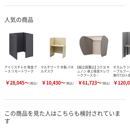
人気の商品
アイリスチトセ 吸音ブ
マルチワーク 木製 パネ
【組立設置込】コクヨ キ
オカムラ 
ース リモートワーク
ルデスク
ュノン 卓上吸音テレワ
ーブルブース
ークブース D…
奥行733×
￥28,045～
￥10,430～
￥61,723～
￥120,
（税込）
（税込）
（税込）
この商品を見た人はこちらも検討されていま
す