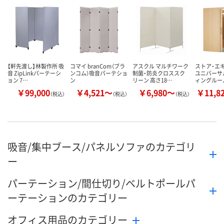
【軒先渡し】林製作所 吸
コマイ branCom（ブラ
アスクル マルチワーク
ストア・エ
音 ZipLinkパーテーシ
ンコム）吸音パーテショ
制菌・防炎クロススク
ユニバーサ
ョン 7…
ン
リーン 高さ18…
ィングルー
￥99,000
￥4,521～
￥6,980～
￥11,8
（税込）
（税込）
（税込）
吸音/集中ブース/パネルソファのカテゴリ
ー
パーテーション/間仕切り/ベルトポールパ
ーテーションのカテゴリー
オフィス用品のカテゴリー