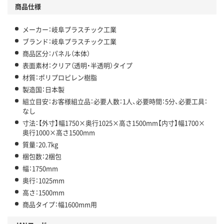
商品仕様
メーカー：岐阜プラスチック工業
ブランド：岐阜プラスチック工業
商品区分：パネル（本体）
表面素材：クリア（透明・半透明）タイプ
材質：ポリプロピレン樹脂
製造国：日本製
組立目安：お客様組立品：必要人数：1人、必要時間：5分、必要工具：
なし
寸法：【外寸】幅1750×奥行1025×高さ1500mm【内寸】幅1700×
奥行1000×高さ1500mm
質量：20.7kg
梱包数：2梱包
幅：1750mm
奥行：1025mm
高さ：1500mm
商品タイプ：幅1600mm用