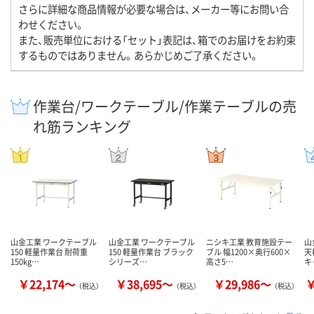
さらに詳細な商品情報が必要な場合は、メーカー等にお問い合
わせください。
また、販売単位における「セット」表記は、箱でのお届けをお約束
するものではありません。あらかじめご了承ください。
作業台/ワークテーブル/作業テーブルの売
れ筋ランキング
山金工業 ワークテーブル
山金工業 ワークテーブル
ニシキ工業 教育施設テー
山
150 軽量作業台 耐荷重
150 軽量作業台 ブラック
ブル 幅1200×奥行600×
天
150kg…
シリーズ…
高さ5…
キ
￥22,174～
￥38,695～
￥29,986～
￥
（税込）
（税込）
（税込）