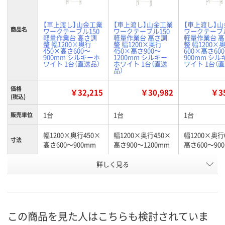
【車上渡し】山金工業
【車上渡し】山金工業
【車上渡し】
商品名
ワークテーブル150
ワークテーブル150
ワークテーブル
軽量作業台 高さ調
軽量作業台 高さ調
軽量作業台 
整 幅1200×奥行
整 幅1200×奥行
整 幅1200×
450×高さ600～
450×高さ900～
600×高さ60
900mm シルキーホ
1200mm シルキー
900mm シ
ワイト 1台（直送品）
ホワイト 1台（直送
ワイト 1台（
品）
価格
￥32,215
￥30,982
￥35
(税込)
1台
1台
1台
販売単位
幅1200×奥行450×
幅1200×奥行450×
幅1200×奥行
寸法
高さ600～900mm
高さ900～1200mm
高さ600～90
お申込番
詳しく見る
X888408
X888455
X888416
号
直送品
直送品
直送品
在庫
8月25日（火）まで
8月25日（火）まで
8月25日（火）
お届け日
この商品を見た人はこちらも検討されていま