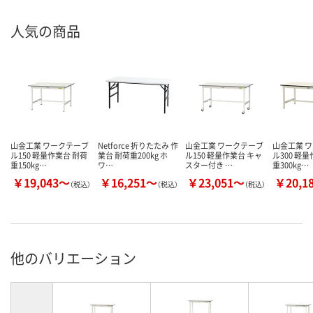
人気の商品
山金工業 ワークテーブ
Netforce 折りたたみ 作
山金工業 ワークテーブ
山金工業 
ル150 軽量作業台 耐荷
業台 耐荷重200kg ホ
ル150 軽量作業台 キャ
ル300 軽
重150kg…
ワ…
スター付き …
重300kg…
￥19,043～
￥16,251～
￥23,051～
￥20,1
（税込）
（税込）
（税込）
他のバリエーション