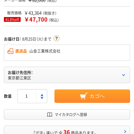
（税込）
￥43,364
販売価格
（税抜き）
￥47,700
41.8%off
（税込）
お届け日：
8月25日（火）まで
直送品
山金工業株式会社
お届け先住所：
東京都江東区
数量
カゴへ
マイカタログへ登録
36
「寸法」 違いで 全
商品あります。