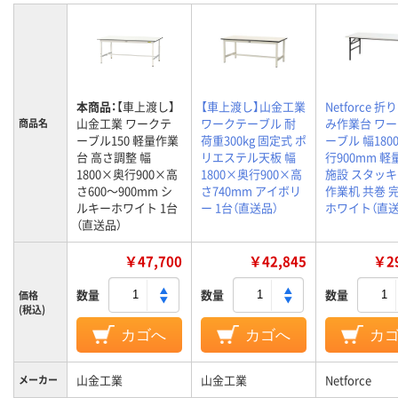
本商品：
【車上渡し】
【車上渡し】山金工業
Netforce 
山金工業 ワークテ
ワークテーブル 耐
み作業台 ワ
商品名
ーブル150 軽量作業
荷重300kg 固定式 ポ
ーブル 幅180
台 高さ調整 幅
リエステル天板 幅
行900mm 軽
1800×奥行900×高
1800×奥行900×高
施設 スタッ
さ600～900mm シ
さ740mm アイボリ
作業机 共巻 
ルキーホワイト 1台
ー 1台（直送品）
ホワイト（直送
（直送品）
￥47,700
￥42,845
￥29
数量
数量
数量
価格
(税込)
カゴへ
カゴへ
カ
山金工業
山金工業
Netforce
メーカー