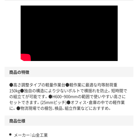
商品の特徴
●高さ調整タイプの軽量作業台●軽作業に最適な均等耐荷重
150kg●独自の構造により少ないボルトで横揺れを防止。短時間で
の組立てが可能です。●H600~900mmの範囲で使いやすい高さに
セットできます。(25mmピッチ)●オフィス・倉庫の中での軽作業
に。●物流現場での梱包、検品、組立作業などにおすすめ。
商品仕様
メーカー：山金工業