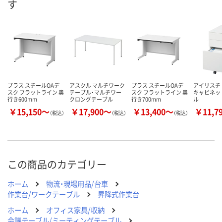
す
数量
数量
数量
カゴへ
カゴへ
カ
プラス スチールOAデ
アスクル マルチワーク
プラス スチールOAデ
アイリスチ
スク フラットライン 奥
テーブル・マルチワー
スク フラットライン 奥
キャビネッ
行き600mm
クロングテーブル
行き700mm
ル
￥15,150～
￥17,900～
￥13,400～
￥11,7
（税込）
（税込）
（税込）
この商品のカテゴリー
ホーム
物流・現場用品/台車
作業台/ワークテーブル
昇降式作業台
ホーム
オフィス家具/収納
会議テーブル/ミーティングテーブル