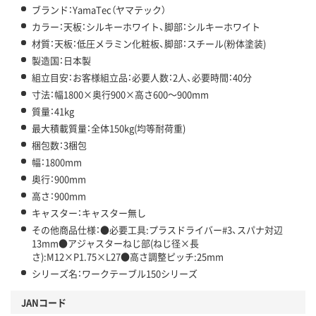
ブランド：YamaTec（ヤマテック）
カラー：天板：シルキーホワイト、脚部：シルキーホワイト
材質：天板：低圧メラミン化粧板、脚部：スチール(粉体塗装)
製造国：日本製
組立目安：お客様組立品：必要人数：2人、必要時間：40分
寸法：幅1800×奥行900×高さ600～900mm
質量：41kg
最大積載質量：全体150kg(均等耐荷重)
梱包数：3梱包
幅：1800mm
奥行：900mm
高さ：900mm
キャスター：キャスター無し
その他商品仕様：●必要工具:プラスドライバー#3、スパナ対辺
13mm●アジャスターねじ部(ねじ径×長
さ):M12×P1.75×L27●高さ調整ピッチ:25mm
シリーズ名：ワークテーブル150シリーズ
JANコード