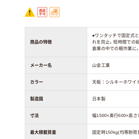
質量
32.9kg
30.8
●ワンタッチで固定式と
商品の特徴
れを防止。短時間での組
倉庫の中での軽作業に。
メーカー名
山金工業
カラー
天板：シルキーホワイ
製造国
日本製
寸法
幅1500×奥行600×高さ
最大積載質量
固定時150kg(均等耐荷