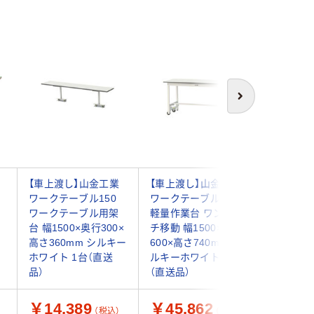
次へ
フ
【車上渡し】山金工業
【車上渡し】山金工業
【車上渡
ワークテーブル150
ワークテーブル150
ワークテ
ワークテーブル用架
軽量作業台 ワンタッ
軽量作業
台 幅1500×奥行300×
チ移動 幅1500×奥行
チ移動 
高さ360mm シルキー
600×高さ740mm シ
1500×奥
ホワイト 1台（直送
ルキーホワイト 1台
740mm
品）
（直送品）
台（直送品
￥14,389
￥45,862
￥61,
（税込）
（税込）