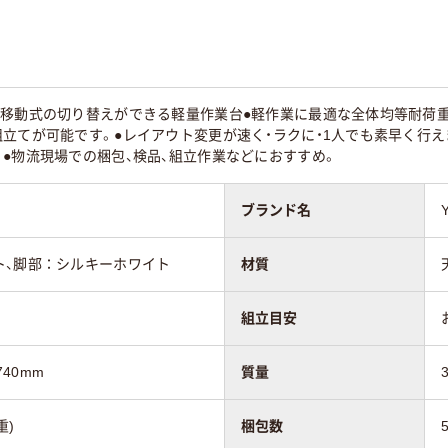
kg
18.3kg
移動式の切り替えができる軽量作業台●軽作業に最適な全体均等耐荷重1
立てが可能です。●レイアウト変更が速く・ラクに・1人でも素早く行え
●物流現場での梱包、検品、組立作業などにおすすめ。
ブランド名
ト、脚部：シルキーホワイト
材質
組立目安
740mm
質量
重)
梱包数