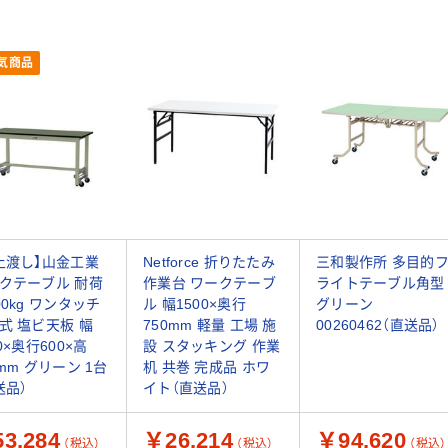
気商品
上渡し】山金工業
Netforce 折りたたみ
三和製作所 多目的
クテーブル 耐荷
作業台 ワークテーブ
ライトテーブル角型
00kg ワンタッチ
ル 幅1500×奥行
グリーン
式 塩ビ天板 幅
750mm 軽量 工場 施
00260462（直送品）
0×奥行600×高
設 スタッキング 作業
0mm グリーン 1台
机 共巻 完成品 ホワ
送品）
イト（直送品）
3,284
￥26,214
￥94,620
（税込）
（税込）
（税込）