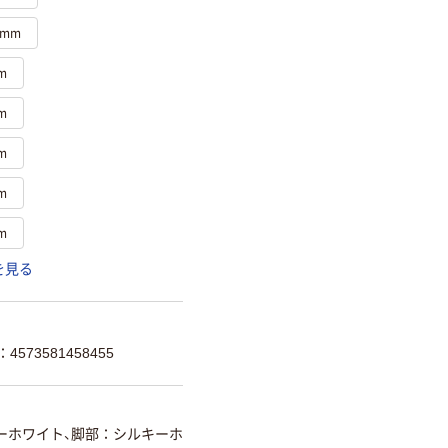
0mm
m
m
m
m
m
を見る
573581458455
ーホワイト、脚部：シルキーホ