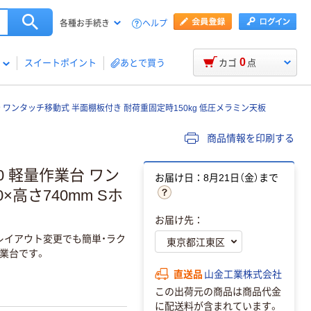
ヘルプ
各種お手続き
0
スイートポイント
あとで買う
カゴ
点
 ワンタッチ移動式 半面棚板付き 耐荷重固定時150kg 低圧メラミン天板
商品情報を印刷する
0 軽量作業台 ワン
お届け日：8月21日（金）まで
×高さ740mm Sホ
お届け先：
レイアウト変更でも簡単・ラク
業台です。
直送品
山金工業株式会社
この出荷元の商品は商品代金
に配送料が含まれています。