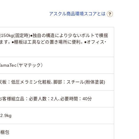
9.8kg
29kg
36.8kg
アスクル商品環境スコアとは
50kg(固定時)●独自の構造により少ないボルトで横揺
ます。●棚板は工具などの置き場所に便利。●オフィス・
YamaTec（ヤマテック）
天板：低圧メラミン化粧板、脚部：スチール(粉体塗装)
お客様組立品：必要人数：2人、必要時間：40分
32.9kg
5梱包