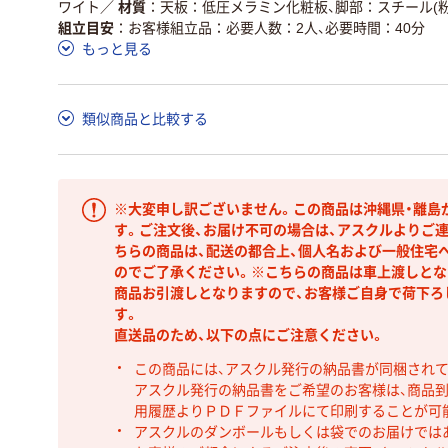
ワイト
／
材質
天板：低圧メラミン化粧板、脚部：スチール(粉
組立目安
お客様組立品：必要人数：2人、必要時間：40分
もっと見る
類似商品と比較する
※大変申し訳ございません。この商品は沖縄県・離島
す。ご注文後、お届け不可の場合は、アスクルよりご
ちらの商品は、配送の都合上、個人名および一般住宅
のでご了承ください。※こちらの商品は車上渡しとな
商品お引渡しとなりますので、お客様ご自身で荷下ろ
す。
直送品のため、以下の点にご注意ください。
この商品には、アスクル発行の納品書が同梱され
アスクル発行の納品書をご希望のお客様は、商品到
用履歴よりＰＤＦファイルにて印刷することが可
アスクルのダンボールもしくは袋でのお届けでは