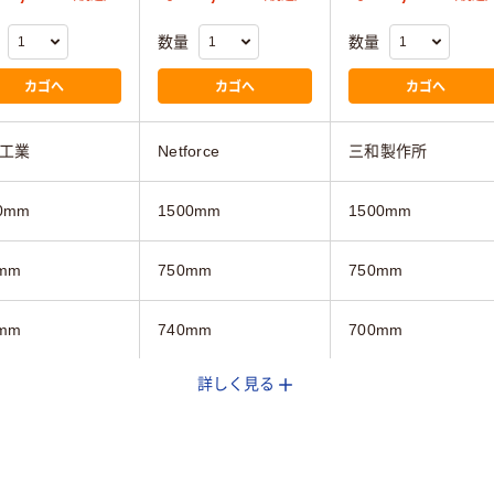
数量
数量
カゴへ
カゴへ
カゴへ
工業
Netforce
三和製作所
0mm
1500mm
1500mm
mm
750mm
750mm
mm
740mm
700mm
詳しく見る
ーン系
ホワイト系
グリーン系
スター付き
キャスター付き