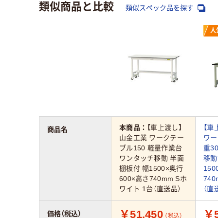
類似商品と比較
類似スペック品を探す
人
本商品：
【車上渡し】
【車
商品名
山金工業 ワークテー
ワー
ブル150 軽量作業台
重3
ワンタッチ移動 半面
移動
棚板付 幅1500×奥行
150
600×高さ740mm Sホ
74
ワイト 1台（直送品）
（直
￥51,450
￥5
価格（税込）
（税込）