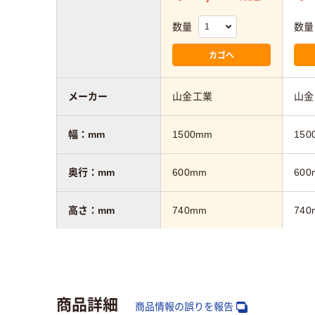
数量
数量
カゴへ
メーカー
山金工業
山金
幅：mm
1500mm
150
奥行：mm
600mm
600
高さ：mm
740mm
740
カラーグループ
ホワイト系
グリ
キャスター
キャスター付き
キャ
商品詳細
商品情報の誤りを報告