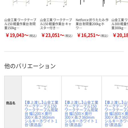
山金工業 ワークテーブ
山金工業 ワークテーブ
Netforce 折りたたみ 作
山金工業 
ル150 軽量作業台 耐荷
ル150 軽量作業台 キャ
業台 耐荷重200kg ホ
ル300 軽
重150kg…
スター付き …
ワ…
重300kg…
￥19,043～
￥23,051～
￥16,251～
￥20,1
（税込）
（税込）
（税込）
他のバリエーション
【車上渡し】山金工業
【車上渡し】山金工業
【車上渡し】
商品名
ワークテーブル150
ワークテーブル150
ワークテーブル
ワークテーブル用架
ワークテーブル用架
ワークテーブ
台 幅1200×奥行
台 幅1500×奥行
台 幅1800×
300×高さ360mm
300×高さ360mm
300×高さ36
シルキーホワイト 1
シルキーホワイト 1
シルキーホワイ
台（直送品）
台（直送品）
台（直送品）