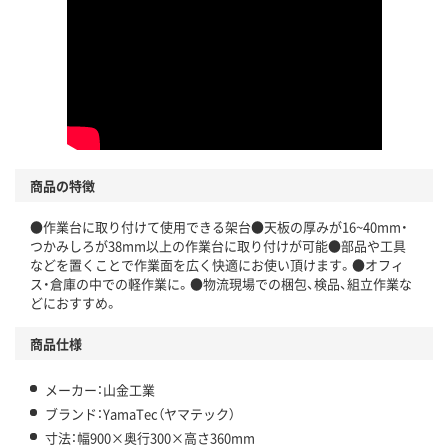
商品の特徴
●作業台に取り付けて使用できる架台●天板の厚みが16~40mm・
つかみしろが38mm以上の作業台に取り付けが可能●部品や工具
などを置くことで作業面を広く快適にお使い頂けます。●オフィ
ス・倉庫の中での軽作業に。●物流現場での梱包、検品、組立作業な
どにおすすめ。
商品仕様
メーカー：山金工業
ブランド：YamaTec（ヤマテック）
寸法：幅900×奥行300×高さ360mm