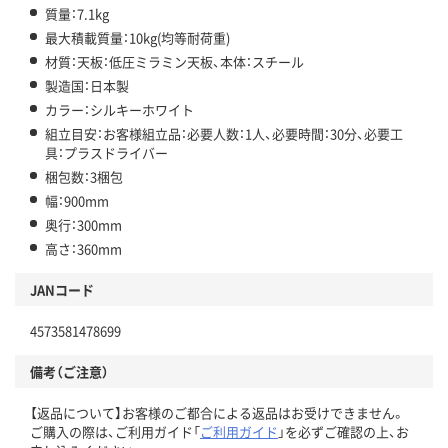
質量：7.1kg
最大積載質量：10kg(均等耐荷重)
材質：天板：低圧ミラミン天板、本体：スチール
製造国：日本製
カラー：シルキーホワイト
組立目安：お客様組立品：必要人数：1人、必要時間：30分、必要工
具：プラスドライバー
梱包数：3梱包
幅：900mm
奥行：300mm
高さ：360mm
JANコード
4573581478699
備考（ご注意）
【返品について】お客様のご都合による返品はお受けできません。
ご購入の際は、ご利用ガイド「
ご利用ガイド
」を必ずご確認の上、お