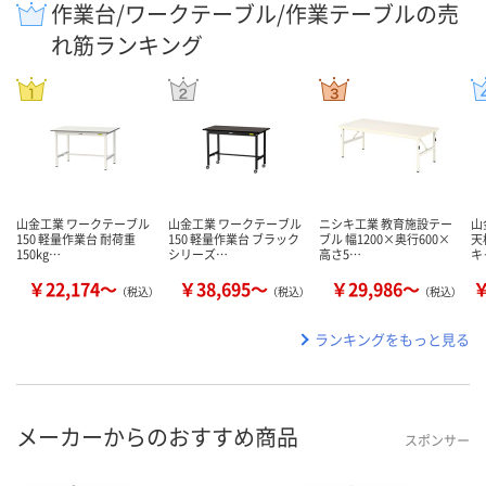
作業台/ワークテーブル/作業テーブルの売
れ筋ランキング
山金工業 ワークテーブル
山金工業 ワークテーブル
ニシキ工業 教育施設テー
山
150 軽量作業台 耐荷重
150 軽量作業台 ブラック
ブル 幅1200×奥行600×
天
150kg…
シリーズ…
高さ5…
キ
￥22,174～
￥38,695～
￥29,986～
￥
（税込）
（税込）
（税込）
ランキングをもっと見る
メーカーからのおすすめ商品
スポンサー