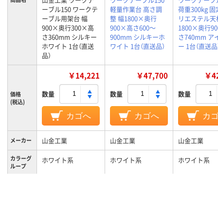
ーブル150 ワークテ
軽量作業台 高さ調
荷重300kg 
ーブル用架台 幅
整 幅1800×奥行
リエステル天
900×奥行300×高
900×高さ600～
1800×奥行9
さ360mm シルキー
900mm シルキーホ
さ740mm 
ホワイト 1台（直送
ワイト 1台（直送品）
ー 1台（直送品
品）
￥14,221
￥47,700
￥42
数量
数量
数量
価格
(税込)
カゴへ
カゴへ
カ
山金工業
山金工業
山金工業
メーカー
カラーグ
ホワイト系
ホワイト系
ホワイト系
ループ
7.1kg
41kg
35kg
質量