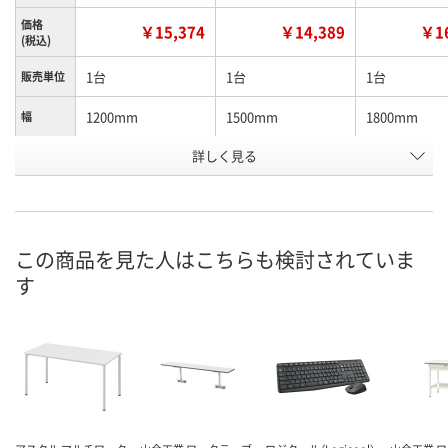
価格
￥15,374
￥14,389
￥16
(税込)
1台
1台
1台
販売単位
1200mm
1500mm
1800mm
幅
お申込番
詳しく見る
X888793
X888794
X888796
号
直送品
直送品
直送品
在庫
8月25日（火）まで
8月25日（火）まで
8月25日（火）
お届け日
この商品を見た人はこちらも検討されていま
す
数量
数量
数量
カゴへ
カゴへ
カ