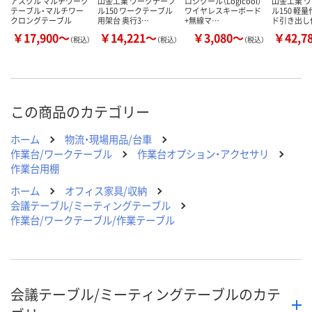
アスクル マルチワーク
山金工業 ワークテーブ
ロジクール（Logicool）
山金工業 
テーブル・マルチワー
ル150 ワークテーブル
ワイヤレスキーボード
ル150 軽
クロングテーブル
用架台 奥行3…
+無線マ…
ド引き出し
￥17,900～
￥14,221～
￥3,080～
￥42,7
（税込）
（税込）
（税込）
この商品のカテゴリー
ホーム
物流・現場用品/台車
作業台/ワークテーブル
作業台オプション・アクセサリ
作業台用棚
ホーム
オフィス家具/収納
会議テーブル/ミーティングテーブル
作業台/ワークテーブル/作業テーブル
会議テーブル/ミーティングテーブルのカテ