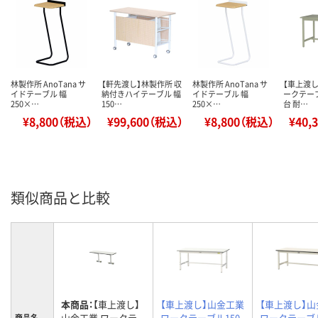
林製作所 AnoTana サ
【軒先渡し】林製作所 収
林製作所 AnoTana サ
【車上渡し
イドテーブル 幅
納付きハイテーブル 幅
イドテーブル 幅
ークテー
250×…
150…
250×…
台 耐…
¥8,800（税込）
¥99,600（税込）
¥8,800（税込）
¥40,
類似商品と比較
本商品：
【車上渡し】
【車上渡し】山金工業
【車上渡し】
山金工業 ワークテ
ワークテーブル150
ワークテーブ
商品名