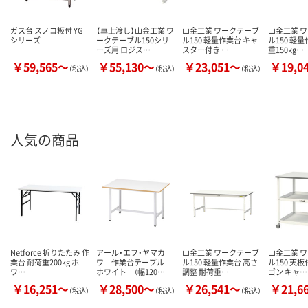
ガス台 スノコ板付 YG
【車上渡し】山金工業 ワ
山金工業 ワークテーブ
山金工業 
シリーズ
ークテーブル150シリ
ル150 軽量作業台 キャ
ル150 軽
ーズ用 ロジス…
スター付き …
重150kg…
￥59,565～
￥55,130～
￥23,051～
￥19,0
（税込）
（税込）
（税込）
人気の商品
Netforce 折りたたみ 作
アール・エフ・ヤマカ
山金工業 ワークテーブ
山金工業 
業台 耐荷重200kg ホ
ワ 作業台テーブル
ル150 軽量作業台 高さ
ル150 天板
ワ…
ホワイト （幅120…
調整 耐荷重…
ゴン キャ…
￥16,251～
￥28,500～
￥26,541～
￥21,6
（税込）
（税込）
（税込）