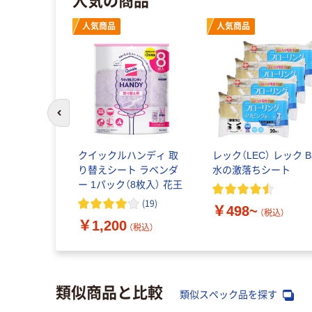
人気商品
人気商品
前のスライドへ
クイックルハンディ 取
レック（LEC） レック B
り替えシート ラベンダ
水の激落ちシート
ー 1パック（8枚入） 花王
(
19
)
￥498~
（税込）
￥1,200
（税込）
類似商品と比較
類似スペック品を探す