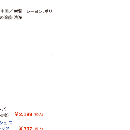
中国
／
材質
レーヨン、ポリ
の除菌・洗浄
ツバ
￥2,189
（税込）
50枚）
シュ ス
￥307
ク（5箱
（税込）