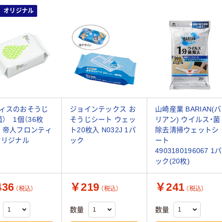
オリジナル
ィスのおそうじ
ジョインテックス お
山崎産業 BARIAN(バ
菌） 1個（36枚
そうじシート ウェッ
リアン) ウイルス・菌
 帝人フロンティ
ト20枚入 N032J 1パ
除去清掃ウェットシ
オリジナル
ック
ート
4903180196067 1パ
ック(20枚)
36
￥219
￥241
（税込）
（税込）
（税込）
数量
数量