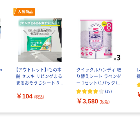
人気商品
a
【アウトレット】iiもの本
クイックルハンディ 取
舗 セスキ リビングまる
り替えシート ラベンダ
まるおそうじシート 30
ー 1セット（1パック（8
枚入 4589596695075 1
枚入）×3） 花王
(
19
)
￥104
袋(30枚入)（直送品）
（税込）
￥3,580
（税込）