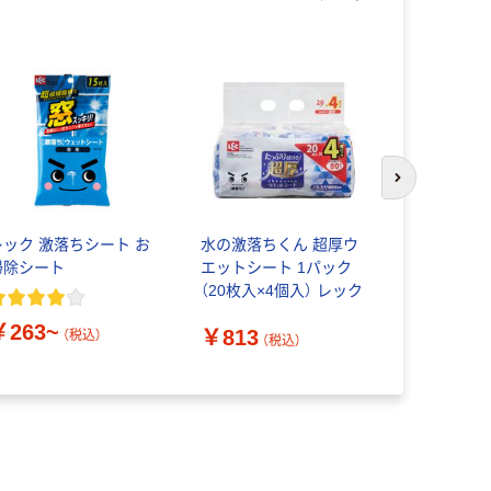
次のスライド
レック 激落ちシート お
水の激落ちくん 超厚ウ
レック 激
掃除シート
エットシート 1パック
【超厚】ウ
（20枚入×4個入） レック
C00276 
￥263~
￥813
（税込）
（税込）
￥368
（