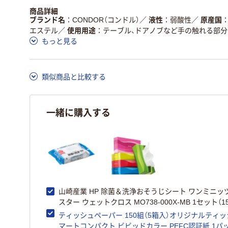
商品詳細
ブランド名
CONDOR（コンドル）
／
液性
弱酸性
／
原産国
エステル
／
使用用途
テーブル、ドアノブなど手の触れる部分
もっと見る
類似商品と比較する
一緒に購入する
山崎産業 HP 除菌＆洗浄おそうじシート ワンミニッ
スター ウェットクロス MO738-000X-MB 1セット（1
ティッシュペーパー 150組（5箱入）オリジナルティッ
マートコンパクト ビビッドカラー PEFC認証紙 1パッ