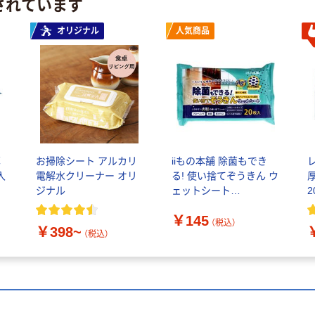
されています
オリジナル
人気商品
厚
お掃除シート アルカリ
iiもの本舗 除菌もでき
入
電解水クリーナー オリ
る! 使い捨てぞうきん ウ
ジナル
ェットシート
ナ
4589596693606 1パッ
￥145
ク(20枚)
（税込）
￥398~
（税込）