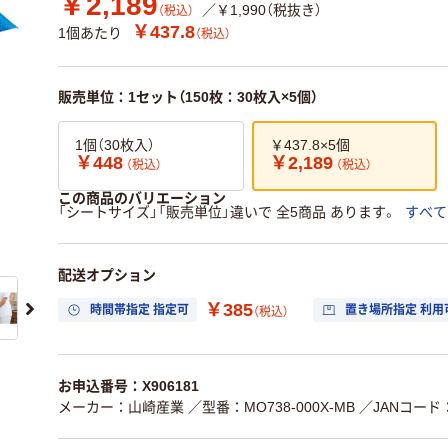
￥2,189
／￥1,990（税抜き）
（税込）
￥437.8
1個あたり
（税込）
販売単位：1セット（150枚：30枚入×5個）
1個（30枚入）
￥437.8×5個
￥448
￥2,189
（税込）
（税込）
この商品のバリエーション
「シートサイズ」「販売単位」違いで 全5商品 あります。
すべて
配送オプション
￥385
時間帯指定 指定可
置き場所指定 利用
（税込）
お申込番号：X906181
メーカー：山崎産業
／型番：MO738-000X-MB
／JANコード：4