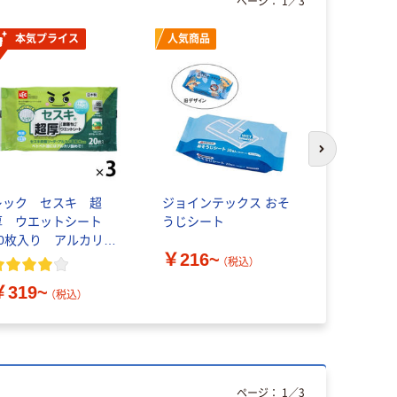
ページ：
1
／
3
本気プライス
人気商品
本気プ
次のスライド
レック セスキ 超
ジョインテックス おそ
OAクリー
厚 ウエットシート
うじシート
99％ ウ
20枚入り アルカリ電
ウェット
￥216~
解水使用 二度拭き不
厚手タイプ
（税込）
要 ナチュラルクリー
限定
￥319~
￥654~
ニング
（税込）
ページ：
1
／
3