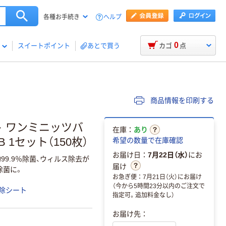
ヘルプ
各種お手続き
0
スイートポイント
あとで買う
カゴ
点
商品情報を印刷する
ト ワンミニッツバ
在庫：
あり
B 1セット（150枚）
希望の数量で在庫確認
お届け日：
7月22日（水）
にお
99.9％除菌、ウィルス除去が
届け
除菌に。
お急ぎ便：7月21日（火）にお届け
（今から5時間23分以内のご注文で
除シート
指定可。追加料金なし）
お届け先：