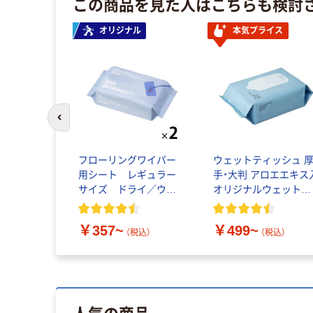
この商品を見た人はこちらも検討
オリジナル
本気プライス
前のスライドへ
フローリングワイパー
ウェットティッシュ 
用シート レギュラー
手・大判 アロエエキス
サイズ ドライ／ウェ
オリジナルウェットタ
ット アスクル オリジ
オル アスクルオリジ
ナル
ル
￥357~
￥499~
（税込）
（税込）
人気の商品