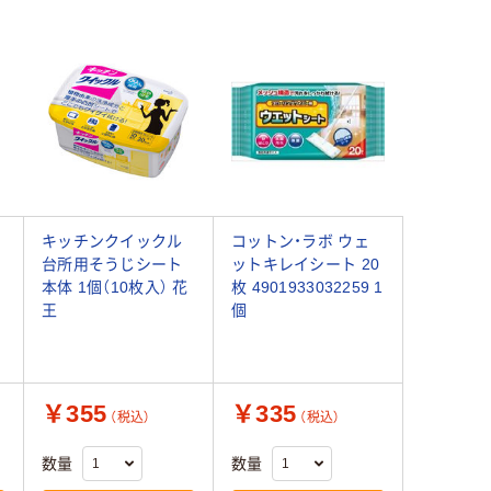
キッチンクイックル
コットン・ラボ ウェ
台所用そうじシート
ットキレイシート 20
本体 1個（10枚入） 花
枚 4901933032259 1
王
個
￥355
￥335
（税込）
（税込）
数量
数量