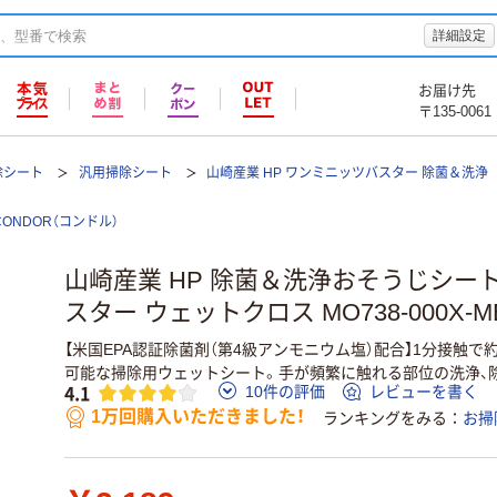
詳細設定
お届け先
〒135-0061
除シート
汎用掃除シート
山崎産業 HP ワンミニッツバスター 除菌＆洗浄
CONDOR（コンドル）
山崎産業 HP 除菌＆洗浄おそうじシー
スター ウェットクロス MO738-000X-M
【米国EPA認証除菌剤（第4級アンモニウム塩）配合】1分接触で約
可能な掃除用ウェットシート。手が頻繁に触れる部位の洗浄、
4.1
10件の評価
レビューを書く
1万回購入いただきました！
ランキングをみる
お掃