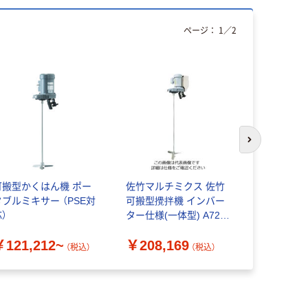
ページ：
1
／
2
次のスライド
可搬型かくはん機 ポー
佐竹マルチミクス 佐竹
インダスト
タブルミキサー （PSE対
可搬型攪拌機 インバー
KOWA P
）
ター仕様(一体型) A720-
350mm 148
0.2BX 1台 756-8576（直
5303（直送
￥121,212~
￥208,169
￥990
送品）
（税込）
（税込）
（