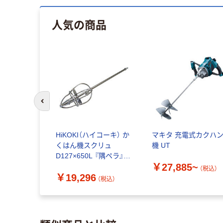
人気の商品
前のスライドへ
HiKOKI（ハイコーキ） か
マキタ 充電式カクハ
くはん機スクリュ
機 UT
D127×650L 『隅ペラ』
￥27,885~
00003472（直送品）
（税込）
￥19,296
（税込）