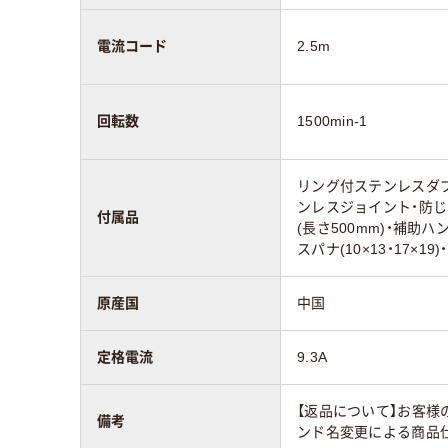
電流コード
2.5m
回転数
1500min-1
リング付ステンレスダブ
ンレスジョイント・防じ
付属品
(長さ500mm)・補助
スパナ(10×13・17×19
原産国
中国
定格電流
9.3A
【返品について】お客様
備考
ンド名変更による商品