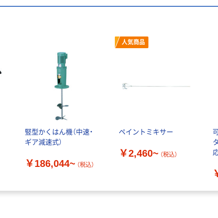
人気商品
ン
竪型かくはん機（中速・
ペイントミキサー
ギア減速式）
￥2,460~
応
（税込）
￥186,044~
（税込）