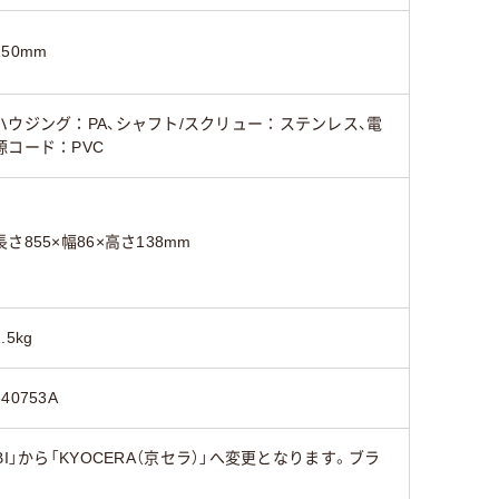
150mm
ハウジング：PA、シャフト/スクリュー：ステンレス、電
源コード：PVC
長さ855×幅86×高さ138mm
2.5kg
640753A
から「KYOCERA（京セラ）」へ変更となります。ブラ