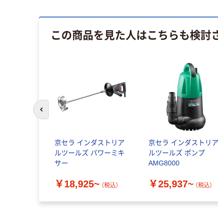
この商品を見た人はこちらも検討
前のスライドへ
ダストリア
京セラ インダストリア
京セラ インダストリ
YOBI カル
ルツールズ パワーミキ
ルツールズ ポンプ
サー
AMG8000
4~
￥18,925~
￥25,937~
（税込）
（税込）
（税込）