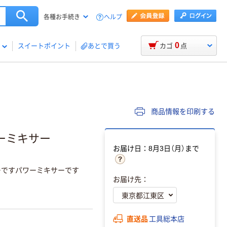
ヘルプ
各種お手続き
0
スイートポイント
あとで買う
カゴ
点
商品情報を印刷する
ワーミキサー
お届け日：8月3日（月）まで
ーですパワーミキサーです
お届け先：
直送品
工具総本店