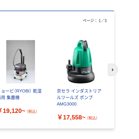
ページ：
1
／
3
次のスライド
ョービ（RYOBI） 乾湿
京セラ インダストリア
京セラ イ
両用 集塵機
ルツールズ ポンプ
ルツールズ
AMG3000
￥19,120~
￥28,17
（税込）
￥17,558~
（税込）