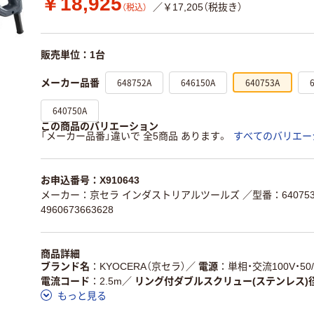
￥18,925
／￥17,205（税抜き）
（税込）
販売単位：1台
648752A
646150A
640753A
メーカー品番
640750A
この商品のバリエーション
「メーカー品番」違いで 全5商品 あります。
すべてのバリエー
お申込番号：X910643
メーカー：京セラ インダストリアルツールズ
／型番：640753
4960673663628
商品詳細
ブランド名
KYOCERA（京セラ）
／
電源
単相・交流100V・50/
電流コード
2.5m
／
リング付ダブルスクリュー(ステンレス)
もっと見る