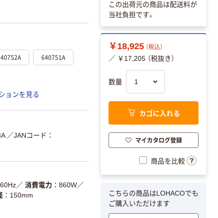
この出荷元の商品は配送料が
当社負担です。
￥18,925
（税込）
640752A
640751A
／ ￥17,205 （税抜き）
数量
ションを見る
カゴに入れる
A
／JANコード：
マイカタログ登録
商品を比較
60Hz
／
消費電力
860W
／
こちらの商品はLOHACOでも
径
150mm
ご購入いただけます