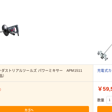
ダストリアルツールズ パワーミキサー APM1511
充電式カク
品）
￥59,
）
数量
カゴへ