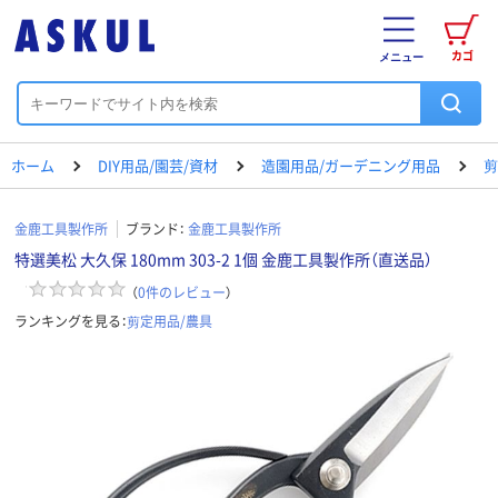
カゴ
メニュー
ホーム
DIY用品/園芸/資材
造園用品/ガーデニング用品
剪
金鹿工具製作所
ブランド：
金鹿工具製作所
特選美松 大久保 180mm 303-2 1個 金鹿工具製作所（直送品）
（
0
件のレビュー
）
ランキングを見る：
剪定用品/農具