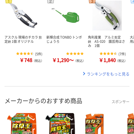
アスクル 現場のチカラ 剪
新輝合成 TONBO トンボ
角利産業 アルミ剪定
大
定鋏 1個 オリジナル
じょうろ
鋏 AS-020 園芸用はさ
用
み 1個
(
5件
)
(
7件
)
￥748
￥1,290～
￥1,840
（税込）
（税込）
（税込）
ランキングをもっと見る
メーカーからのおすすめ商品
スポンサー