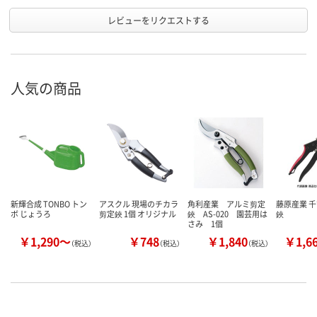
レビューをリクエストする
人気の商品
新輝合成 TONBO トン
アスクル 現場のチカラ
角利産業 アルミ剪定
藤原産業 千
ボ じょうろ
剪定鋏 1個 オリジナル
鋏 AS-020 園芸用は
鋏
さみ 1個
￥1,290～
￥748
￥1,840
￥1,6
（税込）
（税込）
（税込）