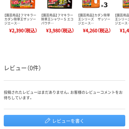
【園芸用品】フマキラー
【園芸用品】フマキラー
【園芸用品】カダン除草
【園芸用
カダン除草王ザッソー
除草王シャワーＳ エコ
王シリーズ ザッソー
王シリー
ジエース…
パウチ…
ジエース…
ジエース
¥2,390（税込）
¥3,980（税込）
¥4,260（税込）
¥1,
レビュー（0件）
投稿されたレビューはまだありません。お客様のレビューコメントをお
待ちしています。
レビューを書く