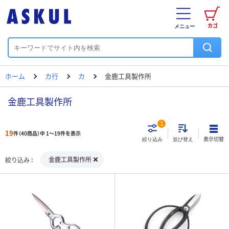
カゴ
メニュー
ホーム
カ行
カ
金鹿工具製作所
金鹿工具製作所
1
19
件（40商品）中 1～19件を表示
表示切替
絞り込み
並び替え
金鹿工具製作所
絞り込み