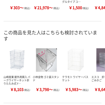
グルタイプ コ…
￥303～
￥21,978～
￥1,500
￥4,8
（税込）
（税込）
（税込）
この商品を見た人はこちらも検討されていま
す
山崎産業 屋外用屑入 パ
小林金物 ゴミ袋スタン
テラモト ワイヤーバス
エスコ 折
ークワイヤーネット折
ド
ケット
ごみかご
りたたみ式 Y…
￥8,103
￥3,798～
￥5,983～
￥8,6
（税込）
（税込）
（税込）