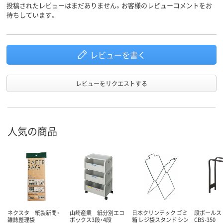
投稿されたレビューはまだありません。お客様のレビューコメントをお
待ちしています。
レビューを書く
レビューをリクエストする
人気の商品
ネクスタ 紙製新聞・
山崎産業 紙分別エコ
日本クリンテック ゴミ
段ボールス
雑誌整理袋
ボックス3段・4段
箱 レジ袋スタンド シン
CBS-350