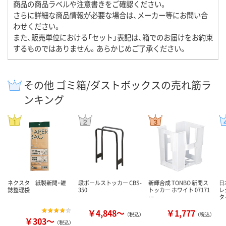
商品の商品ラベルや注意書きをご確認ください。
さらに詳細な商品情報が必要な場合は、メーカー等にお問い合
わせください。
また、販売単位における「セット」表記は、箱でのお届けをお約束
するものではありません。あらかじめご了承ください。
その他 ゴミ箱/ダストボックスの売れ筋ラ
ンキング
ネクスタ 紙製新聞・雑
段ボールストッカー CBS-
新輝合成 TONBO 新聞ス
日
誌整理袋
350
トッカー ホワイト 07171
レ
…
タ
￥4,848～
￥1,777
（税込）
（税込）
￥303～
（税込）