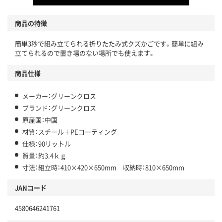
商品の特徴
簡単3秒で組み立てられる折りたたみ式クズかごです。簡単に組み
立てられるので置き場のない場所でも使えます。
商品仕様
メーカー：グリーンクロス
ブランド：グリーンクロス
原産国：中国
材質：スチール＋PEコーティング
仕様：90リットル
質量：約3.4ｋｇ
寸法：組立時：410×420×650mm 収納時：810×650mm
JANコード
4580646241761