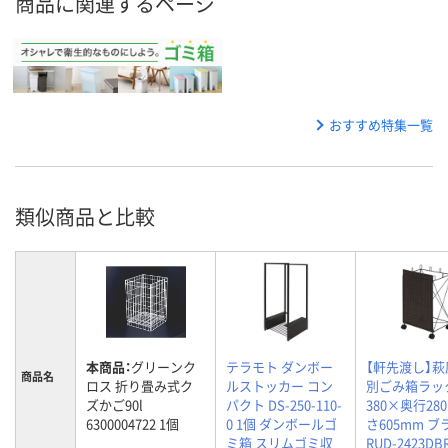
商品に関連するページ
おすすめ特集一覧
類似商品と比較
本商品：
グリーンク
テラモト ダンボー
【軒先渡し】萩
商品名
ロス 折り畳み式ク
ルストッカー コン
別ごみ箱ラッ
ズかご90l
パクト DS-250-110-
380×奥行28
6300004722 1個
0 1個 ダンボールゴ
さ605mm 
ミ箱 スリムゴミ収
RUD-2423DB