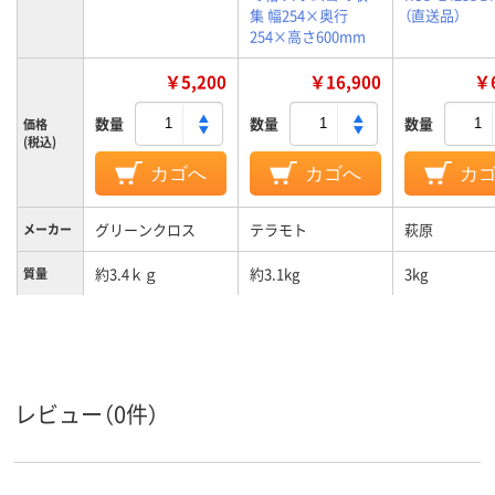
集 幅254×奥行
（直送品）
254×高さ600mm
￥5,200
￥16,900
￥6
数量
数量
数量
価格
(税込)
カゴへ
カゴへ
カ
グリーンクロス
テラモト
萩原
メーカー
約3.4ｋｇ
約3.1kg
3kg
質量
レビュー（0件）