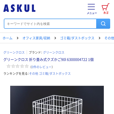
カゴ
メニュー
ホーム
オフィス家具/収納
ゴミ箱/ダストボックス
その他
グリーンクロス
ブランド：
グリーンクロス
グリーンクロス 折り畳み式クズかご90l 6300004722 1個
（
0
件のレビュー
）
ランキングを見る：
その他 ゴミ箱/ダストボックス