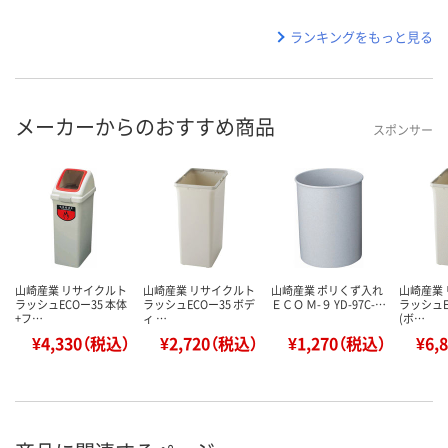
ランキングをもっと見る
メーカーからのおすすめ商品
スポンサー
山崎産業 リサイクルト
山崎産業 リサイクルト
山崎産業 ポリくず入れ
山崎産業
ラッシュECOー35 本体
ラッシュECOー35 ボデ
ＥＣＯ Ｍ-９ YD-97C-…
ラッシュEC
+フ…
ィ …
(ボ…
¥4,330（税込）
¥2,720（税込）
¥1,270（税込）
¥6,