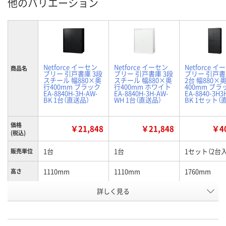
他のバリエーション
Netforce イーセン
Netforce イーセン
Netforce 
商品名
ブリー 引戸書庫 3段
ブリー 引戸書庫 3段
ブリー 引戸書
スチール 幅880×奥
スチール 幅880×奥
2台 幅880×
行400mm ブラック
行400mm ホワイト
400mm ブラ
EA-8840H-3H-AW-
EA-8840H-3H-AW-
EA-8840-3H3
BK 1台（直送品）
WH 1台（直送品）
BK 1セット（
価格
￥21,848
￥21,848
￥40
(税込)
1台
1台
1セット（2台入
販売単位
1110mm
1110mm
1760mm
高さ
詳しく見る
ブラック
ホワイト
ブラック
カラー
お申込番
XA35850
XA35856
XA35832
号