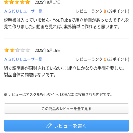
2025年9月17日
アスクル
商品環境
60
ＡＳＫＵＬユーザー様
レビューランク
B
(59ポイント)
スコア
説明書は入っていません。YouTubeで組立動画があったのでそれを
見て作りました。動画を見れば、案外簡単に作れると思います。
2025年5月16日
ＡＳＫＵＬユーザー様
レビューランク
C
(33ポイント)
組立説明書が同封されていない！！！組立にかなりの手間を要した。
製品自体に問題はないです。
※
レビューはアスクルWebサイト、LOHACOに投稿された内容です。
この商品のレビューを全て見る
レビューを書く