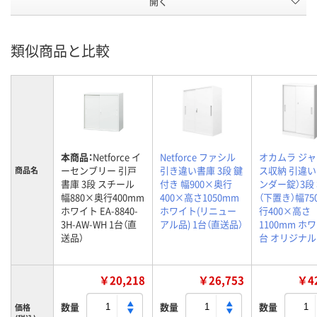
開く
類似商品と比較
本商品：
Netforce イ
Netforce ファシル
オカムラ ジ
ーセンブリー 引戸
引き違い書庫 3段 鍵
ス収納 引違い
商品名
書庫 3段 スチール
付き 幅900×奥行
ンダー錠）3段
幅880×奥行400mm
400×高さ1050mm
（下置き）幅75
ホワイト EA-8840-
ホワイト(リニュー
行400×高さ
3H-AW-WH 1台（直
アル品) 1台（直送品）
1100mm ホワ
送品）
台 オリジナル
￥20,218
￥26,753
￥42
数量
数量
数量
価格