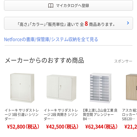
マイカタログへ登録
8
「高さ」「カラー」「販売単位」 違いで 全
商品あります。
Netforceの書庫/保管庫/システム収納を全て見る
メーカーからのおすすめ商品
スポンサー
イトーキ サリダストレ
イトーキ サリダストレ
【車上渡し】山金工業 良
アスカ 組
ージ 3段 引違い シリン
ージ 2段 両開き シリン
質空間 アレンジャー
ロッカー
ダー…
ダー…
B4 …
SB120…
¥52,800（税込）
¥42,500（税込）
¥62,344（税込）
¥21,