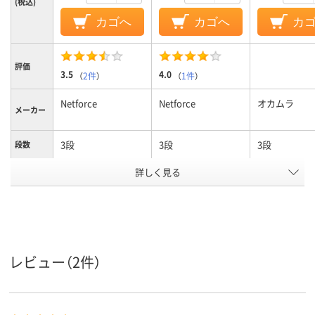
(税込)
カゴへ
カゴへ
カ
評価
3.5
4.0
（
2件
）
（
1件
）
Netforce
Netforce
オカムラ
メーカー
3段
3段
3段
段数
詳しく見る
引違い書庫
引違い扉タイプ
引違い扉タイ
商品区分
カラーグ
ホワイト系
ホワイト系
ホワイト系
ループ
設置タイ
上置き・下置き兼用
上置き・下置き兼用
プ
レビュー（2件）
シリンダー錠
シリンダー錠
シリンダー錠
施錠方法
28.7kg
約28kg
32Kg
質量