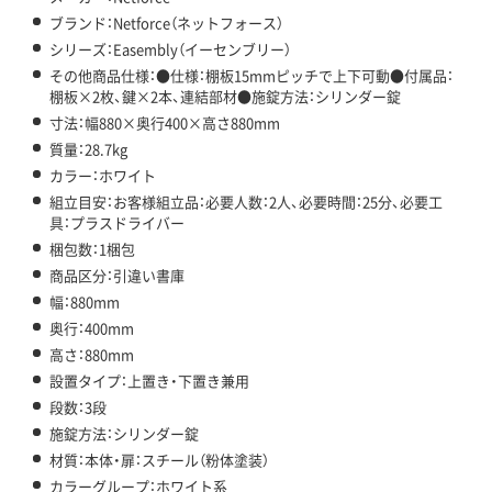
ブランド：Netforce（ネットフォース）
シリーズ：Easembly（イーセンブリー）
その他商品仕様：●仕様：棚板15mmピッチで上下可動●付属品：
棚板×2枚、鍵×2本、連結部材●施錠方法：シリンダー錠
寸法：幅880×奥行400×高さ880mm
質量：28.7kg
カラー：ホワイト
組立目安：お客様組立品：必要人数：2人、必要時間：25分、必要工
具：プラスドライバー
梱包数：1梱包
商品区分：引違い書庫
幅：880mm
奥行：400mm
高さ：880mm
設置タイプ：上置き・下置き兼用
段数：3段
施錠方法：シリンダー錠
材質：本体・扉：スチール（粉体塗装）
カラーグループ：ホワイト系