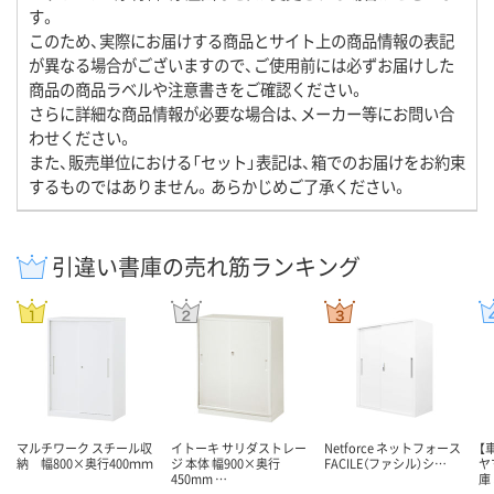
す。
このため、実際にお届けする商品とサイト上の商品情報の表記
が異なる場合がございますので、ご使用前には必ずお届けした
商品の商品ラベルや注意書きをご確認ください。
さらに詳細な商品情報が必要な場合は、メーカー等にお問い合
わせください。
また、販売単位における「セット」表記は、箱でのお届けをお約束
するものではありません。あらかじめご了承ください。
引違い書庫の売れ筋ランキング
マルチワーク スチール収
イトーキ サリダストレー
Netforce ネットフォース
【
納 幅800×奥行400ｍｍ
ジ 本体 幅900×奥行
FACILE（ファシル）シ…
ヤ
450mm …
庫