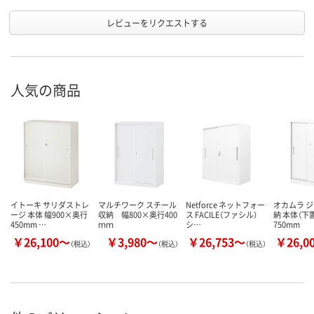
レビューをリクエストする
人気の商品
イトーキ サリダストレ
マルチワーク スチール
Netforce ネットフォー
オカムラ 
ージ 本体 幅900×奥行
収納 幅800×奥行400
ス FACILE（ファシル）
納 本体（下
450mm …
ｍｍ
シ…
750mm
￥26,100～
￥3,980～
￥26,753～
￥26,0
（税込）
（税込）
（税込）