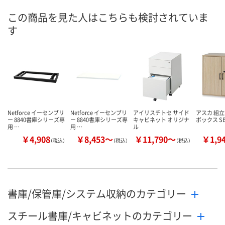
直送品
直送品
直送品
在庫
この商品を見た人はこちらも検討されていま
す
8月24日（月）まで
8月24日（月）まで
8月24日（月）
お届け日
数量
数量
数量
カゴへ
カゴへ
カ
Netforce イーセンブリ
Netforce イーセンブリ
アイリスチトセ サイド
アスカ 組
ー 8840書庫シリーズ専
ー 8840書庫シリーズ専
キャビネット オリジナ
ボックス S
用 …
用 …
ル
￥4,908
￥8,453～
￥11,790～
￥1,9
（税込）
（税込）
（税込）
書庫/保管庫/システム収納のカテゴリー
スチール書庫/キャビネットのカテゴリー