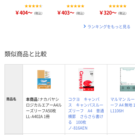
￥404～
￥403～
￥320～
（税込）
（税込）
（税込）
ランキングをもっと見る
類似商品と比較
本商品：
ナカバヤシ
コクヨ キャンパ
マルマン ル
商品名
ロジカルエアーA4ル
ス キャンパスルー
ーフ A4 無地 
ーズリーフA50枚
ズリーフ A4 普通
L1106H
LL-A402A 1冊
横罫 さらさら書け
る 100枚
ノ-816AEN