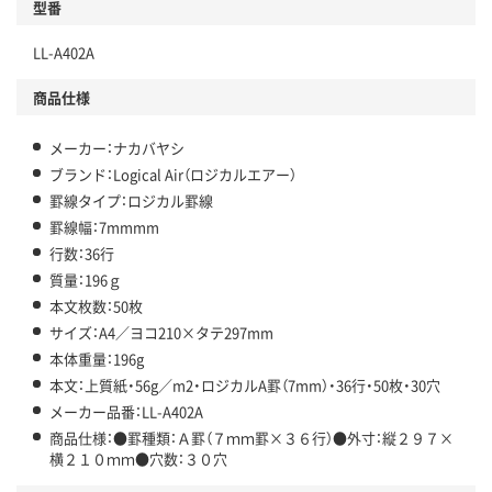
型番
LL-A402A
商品仕様
メーカー：ナカバヤシ
ブランド：Logical Air（ロジカルエアー）
罫線タイプ：ロジカル罫線
罫線幅：7mmmm
行数：36行
質量：196ｇ
本文枚数：50枚
サイズ：A4／ヨコ210×タテ297mm
本体重量：196g
本文：上質紙・56g／m2・ロジカルA罫（7mm）・36行・50枚・30穴
メーカー品番：LL-A402A
商品仕様：●罫種類：Ａ罫（７ｍｍ罫×３６行）●外寸：縦２９７×
横２１０ｍｍ●穴数：３０穴