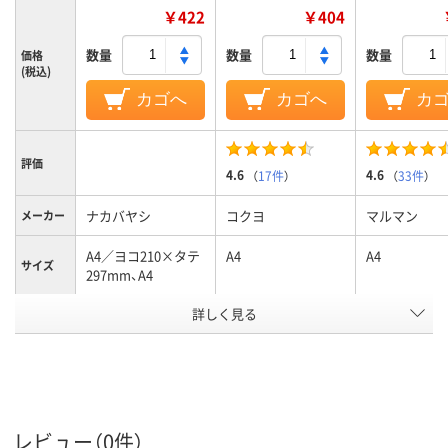
￥422
￥404
数量
数量
数量
価格
(税込)
カゴへ
カゴへ
カ
評価
4.6
4.6
（
17件
）
（
33件
）
ナカバヤシ
コクヨ
マルマン
メーカー
A4／ヨコ210×タテ
A4
A4
サイズ
297mm、A4
詳しく見る
30穴
30
30、A4：30穴
穴数
罫線タイ
ロジカル罫線
横罫線
無地
プ
7mm
7
罫線幅
レビュー（0件）
36
行数