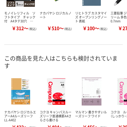
モノイレリフィル ソ
ナカバヤシ ロジカルノ
リヒトラブ カスタマイ
三菱鉛筆 
フトタイプ チャック
ート
ズ オープンリングノー
リーム 多
付 A4タテ30穴 …
ト 表紙
0.7mm
￥312～
￥510～
￥100～
￥2
（税込）
（税込）
（税込）
この商品を見た人はこちらも検討されていま
す
ナカバヤシ ロジカルエ
コクヨ キャンパスルー
マルマン 書きやすいル
コクヨ ル
アーA4ルーズリーフ
ズリーフ普通横罫A4さ
ーズリーフ ワイド
（しっかり・
LL-A402
らさら書ける
￥422～
￥404～
￥456～
￥3