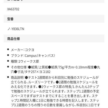
XA63702
型番
ノ-Y836LTN
商品仕様
メーカー：コクヨ
ブランド：Campus（キャンパス）
種類：2ウィークス罫
その他仕様：●紙質/上質紙●紙厚/75g/平方m・0.10mm程度●丸
穴●寸法/タテ257×ヨコ182
商品説明：●テスト2週間前から科目別に勉強のスケジュールが
立てられる、ルーズリーフです。●2週間の勉強スケジュールを
みえる化できます。●2ウィークス罫の特長/1.かんたん3テップ
で勉強のスケジュールが立てられます。ステップ1.2週間の予定
スペースでまずはテストまでにすることを書き出します。ステ
ップ2.時間記入欄に1日に勉強できる時間を記入します。ステッ
プ3.2週間のうちの残りの日数を意識しながら、科目別に1日です