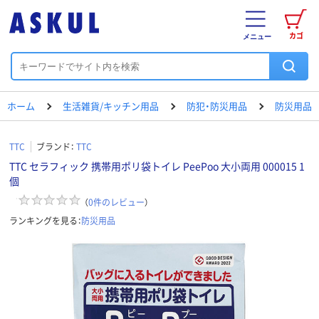
カゴ
メニュー
ホーム
生活雑貨/キッチン用品
防犯・防災用品
防災用品
TTC
ブランド：
TTC
TTC セラフィック 携帯用ポリ袋トイレ PeePoo 大小両用 000015 1
個
（
0
件のレビュー
）
ランキングを見る：
防災用品