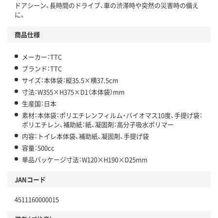
ドアシーン、長時間のドライブ、車の渋滞時や突然の災害時の備え
に。
商品仕様
メーカー：TTC
ブランド：TTC
サイズ：本体袋：縦35.5×横37.5cm
寸法：W355×H375×D1（本体袋）mm
生産国：日本
素材：本体袋：ポリエチレンフィルム・バイオマス10度、手提げ袋：
ポリエチレン、補助紙：紙、凝固剤：高分子吸水ポリマー
内容：トイレ本体袋、補助紙、凝固剤、手提げ袋
容量：500cc
単品パッケージ寸法：W120×H190×D25mm
JANコード
4511160000015