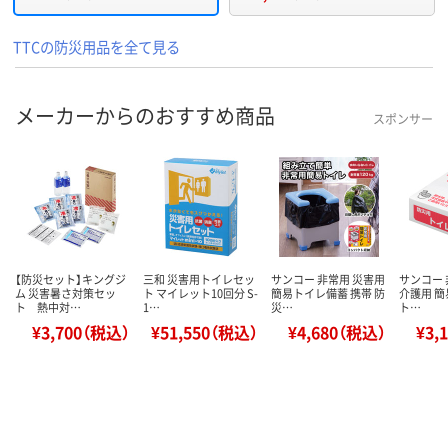
TTCの防災用品を全て見る
メーカーからのおすすめ商品
スポンサー
【防災セット】キングジ
三和 災害用トイレセッ
サンコー 非常用 災害用
サンコー 
ム 災害暑さ対策セッ
ト マイレット10回分 S-
簡易トイレ備蓄 携帯 防
介護用 簡
ト 熱中対…
1…
災…
ト…
¥3,700（税込）
¥51,550（税込）
¥4,680（税込）
¥3,