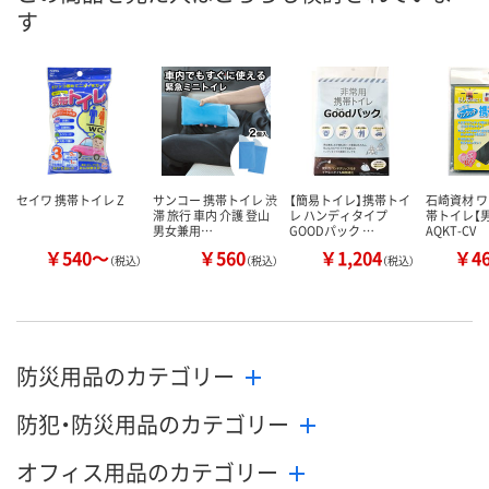
す
セイワ 携帯トイレ Z
サンコー 携帯トイレ 渋
【簡易トイレ】携帯トイ
石崎資材 
滞 旅行 車内 介護 登山
レ ハンディタイプ
帯トイレ【
男女兼用…
GOODパック …
AQKT-CV
￥540～
￥560
￥1,204
￥4
（税込）
（税込）
（税込）
防災用品のカテゴリー
防犯・防災用品のカテゴリー
オフィス用品のカテゴリー