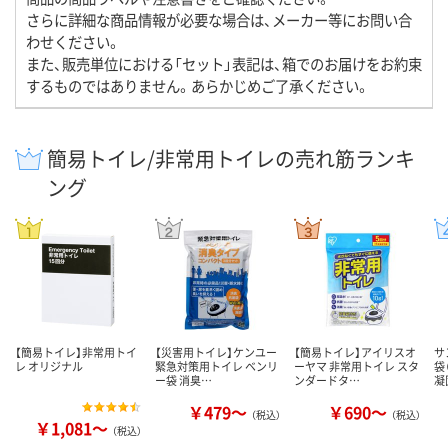
さらに詳細な商品情報が必要な場合は、メーカー等にお問い合
わせください。
また、販売単位における「セット」表記は、箱でのお届けをお約束
するものではありません。あらかじめご了承ください。
簡易トイレ/非常用トイレの売れ筋ランキ
ング
【簡易トイレ】非常用トイ
【災害用トイレ】ケンユー
【簡易トイレ】アイリスオ
サ
レ オリジナル
緊急対策用トイレ ベンリ
ーヤマ 非常用トイレ スタ
袋
ー袋 消臭…
ンダードタ…
凝
￥479～
￥690～
（税込）
（税込）
￥1,081～
（税込）