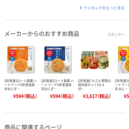
ランキングをもっと見る
メーカーからのおすすめ商品
スポンサー
【非常食】ロート製薬 ハ
【非常食】ロート製薬 ハ
【非常食】 カゴメ 野菜の
【非常食】
ートフード5年常温保
ートフード5年常温保
保存食セットYH-A
ートフー
存おにぎ…
存おにぎ…
30…
存 おに…
¥594（税込）
¥594（税込）
¥3,617（税込）
¥
商品に関連するページ