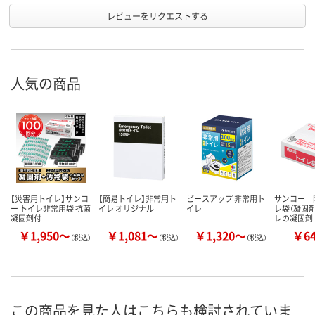
レビューをリクエストする
人気の商品
【災害用トイレ】サンコ
【簡易トイレ】非常用ト
ピースアップ 非常用ト
サンコー 
ー トイレ非常用袋 抗菌
イレ オリジナル
イレ
レ袋（凝固
凝固剤付
レの凝固剤
￥1,950～
￥1,081～
￥1,320～
￥6
（税込）
（税込）
（税込）
この商品を見た人はこちらも検討されていま