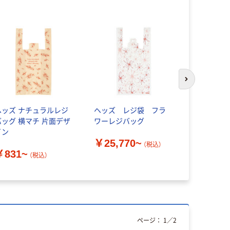
次のスライド
ヘッズ ナチュラルレジ
ヘッズ レジ袋 フラ
ウサクマ
バッグ 横マチ 片面デザ
ワーレジバッグ
HEADS 
イン
￥25,770~
（税込）
￥508~
￥831~
（税込）
ページ：
1
／
2