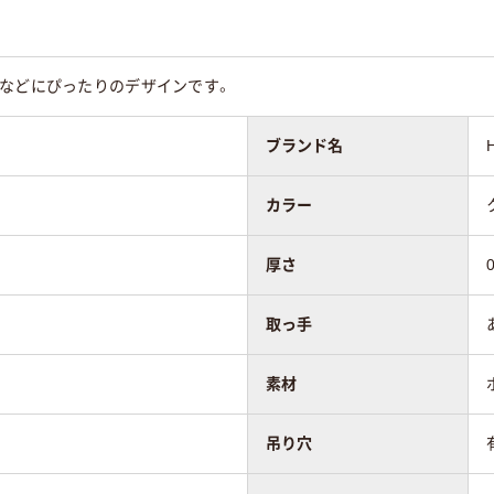
店などにぴったりのデザインです。
ブランド名
エチレン(HDPE)
イオマスポリエチ
ポリエチレン（HDPE）
ポリエチレン(HDPE
25%)
カラー
厚さ
取っ手
素材
吊り穴