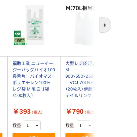
次へ
ジ
福助工業 ニューイー
大型レジ袋（乳白）
福助工業
ジーバッグバイオ100
M
ジーバッ
長舌片 バイオマス
900×550×250mm
レジ袋（
ポリエチレン100%
VCJ-70LNH 1袋
マス25%
レジ袋 M 乳白 1袋
（20枚入）伊藤忠リー
ズ 20号 
（100枚入）
テイルリンク
入）
￥393
￥790
￥388
（税込）
（税込）
数量
数量
数量