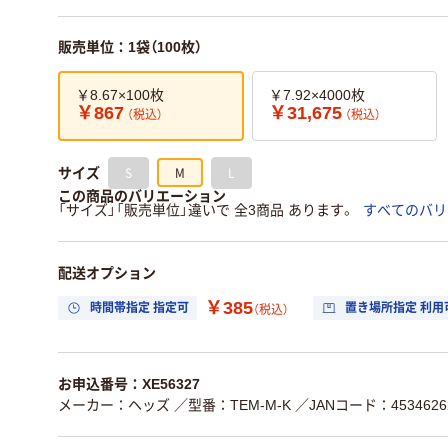
販売単位：1袋（100枚）
￥8.67×100枚
￥7.92×4000枚
￥867
￥31,675
（税込）
（税込）
S
M
L
サイズ
この商品のバリエーション
「サイズ」「販売単位」違いで 全3商品 あります。
すべてのバリ
配送オプション
￥385
時間帯指定 指定可
置き場所指定 利用
（税込）
お申込番号：XE56327
メーカー：ヘッズ
／型番：TEM-M-K
／JANコード：45346262