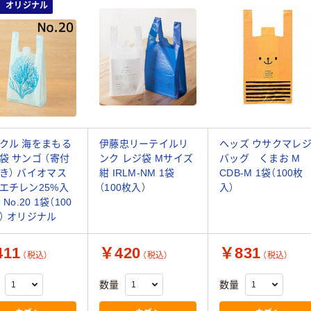
オリジナル
クル 海をまもる
伊藤忠リーテイルリ
ヘッズ ウサクマレ
袋 サンゴ （寄付
ンク レジ袋 Mサイズ
バッグ くまお M
き） バイオマス
紺 IRLM-NM 1袋
CDB-M 1袋（100枚
エチレン25%入
（100枚入）
入）
 No.20 1袋（100
） オリジナル
11
￥420
￥831
（税込）
（税込）
（税込）
数量
数量