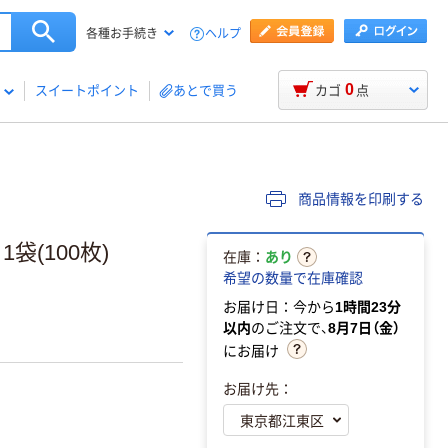
ヘルプ
各種お手続き
0
スイートポイント
あとで買う
カゴ
点
商品情報を印刷する
袋(100枚)
在庫：
あり
希望の数量で在庫確認
お届け日：今から
1時間23分
以内
のご注文で、
8月7日（金）
にお届け
お届け先：