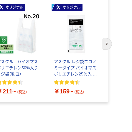
オリジナル
オリジナル
オリジ
次のスライド
アスクル バイオマス
アスクル レジ袋エコノ
アスクル 
ポリエチレン50%入り
ミータイプ バイオマス
明）
レジ袋（乳白）
ポリエチレン25％入 乳
白
￥157~
￥211~
￥159~
（税込）
（税込）