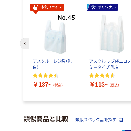
本気プライス
オリジナル
前のスライドへ
アスクル レジ袋（乳
アスクル レジ袋エコ
白）
ミータイプ 乳白
￥137~
￥113~
（税込）
（税込）
類似商品と比較
類似スペック品を探す