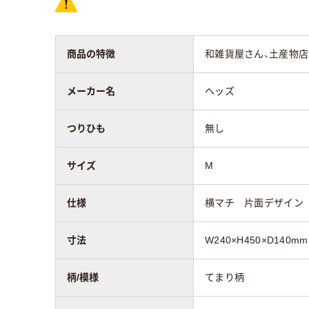
エンボス加工
無し
無し
商品の特徴
和雑貨屋さん、土産物
つりひも
無し
メーカー名
ヘッズ
材質
ポリ
ポリエチレン（ハー
(バ
ド）
レン
つりひも
無し
アスクル商品環境
サイズ
M
65
スコア
仕様
横マチ 片面デザイン
寸法
W240×H450×D140mm
柄/模様
てまり柄