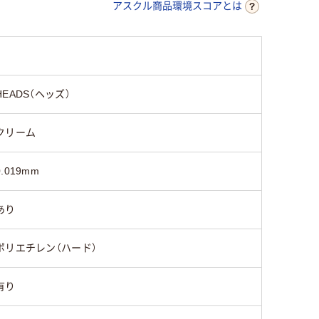
アスクル商品環境スコアとは
エンボス加工有り
無し
加工あり
無し
HEADS（ヘッズ）
バイオマスポリエチ
)
ポリエチレン（HDPE）
レン（HDPE）
クリーム
0.019mm
あり
ポリエチレン（ハード）
有り