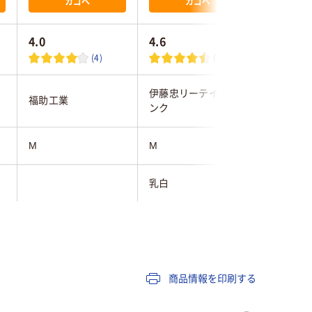
カゴへ
カゴへ
4.0
4.6
4.0
(4)
(5)
伊藤忠リーテイルリ
福助工業
福助工業
ンク
M
M
M
乳白
乳白
0.012mm
0.023mm
0.012ｍ
ホワイト系
ホワイト系
ホワイト
商品情報を印刷する
無し