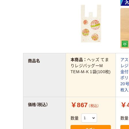
本商品：
ヘッズ てま
アス
商品名
りレジバッグーM
レジ
TEM-M-K 1袋(100枚)
金付
ポリ
20号
枚入
￥867
￥4
価格（税込）
（税込）
数量
数量