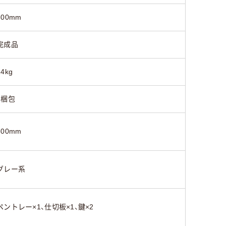
600mm
完成品
14kg
1梱包
300mm
グレー系
ペントレー×1、仕切板×1、鍵×2