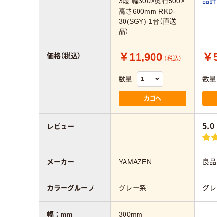
3段 幅300×奥行500×
品計
高さ600mm RKD-
30(SGY) 1台（直送
品）
￥11,900
￥5
価格（税込）
（税込）
数量
数量
カゴへ
5.0
レビュー
メーカー
YAMAZEN
良品
カラーグループ
グレー系
グレ
幅：mm
300mm