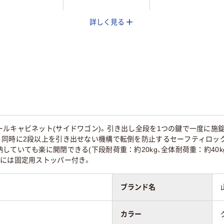
詳しく見る
616mm
604mm
550mm
577mm
24kg
ールキャビネット(サイドワゴン)。引き出し全段を1つの鍵で一度に施
。同時に2段以上を引き出せない機構で転倒を防止するセーフティロッ
していても楽に開閉できる(下段耐荷重：約20kg、全体耐荷重：約40
ーには固定用ストッパー付き。
ブランド名
カラー