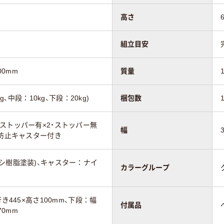
高さ
組立目安
00mm
質量
g、中段：10kg、下段：20kg)
梱包数
ストッパー有×2・ストッパー無
幅
倒防止キャスター付き
シ樹脂塗装)、キャスター：ナイ
カラーグループ
き445×高さ100mm、下段：幅
付属品
70mm