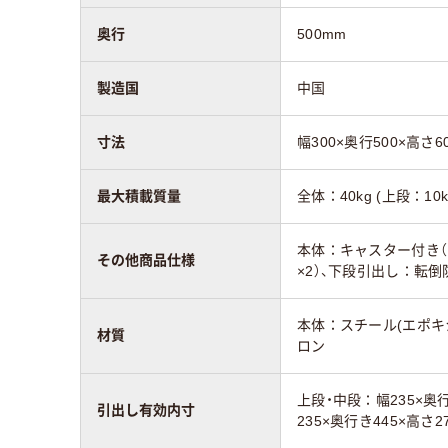
奥行
500mm
製造国
中国
寸法
幅300×奥行500×高さ6
最大積載質量
全体：40kg (上段：10k
本体：キャスター付き（
その他商品仕様
×2）、下段引出し：転
本体：スチール(エポキ
材質
ロン
上段・中段：幅235×奥行
引出し有効内寸
235×奥行き445×高さ2