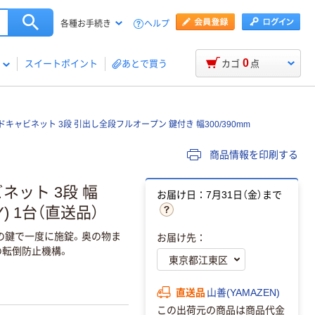
ヘルプ
各種お手続き
0
スイートポイント
あとで買う
カゴ
点
イドキャビネット 3段 引出し全段フルオープン 鍵付き 幅300/390mm
商品情報を印刷する
ビネット 3段 幅
お届け日：7月31日（金）まで
Y) 1台（直送品）
の鍵で一度に施錠。奥の物ま
お届け先：
の転倒防止機構。
直送品
山善(YAMAZEN)
この出荷元の商品は商品代金