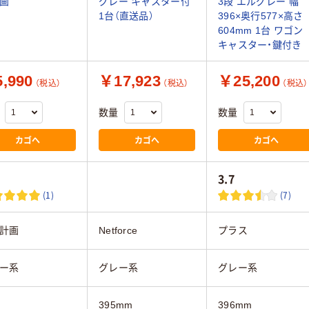
画
グレー キャスター付
3段 エルグレー 幅
1台（直送品）
396×奥行577×高さ
604mm 1台 ワゴン
キャスター・鍵付き
,990
￥17,923
￥25,200
（税込）
（税込）
（税込）
数量
数量
カゴへ
カゴへ
カゴへ
3.7
(1)
(7)
計画
Netforce
プラス
ー系
グレー系
グレー系
395mm
396mm