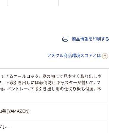
800mm
603mm
614mm
300mm
577mm
265mm
商品情報を印刷する
11.5kg
23kg
7kg
アスクル商品環境スコアとは
錠できるオールロック。奥の物まで見やすく取り出しや
ク。下段引き出しには転倒防止キャスターが付いて、フ
kg)。ペントレー、下段引き出し用の仕切り板も付属。本
山善(YAMAZEN)
グレー