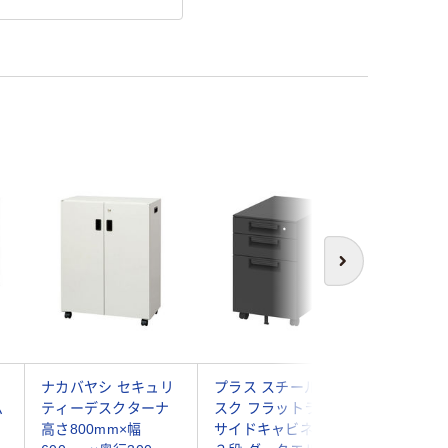
次へ
ー
ナカバヤシ セキュリ
プラス スチールOAデ
プラス 
ム
ティーデスクターナ
スク フラットライン
ルOAデ
高さ800mm×幅
サイドキャビネット
アンダー