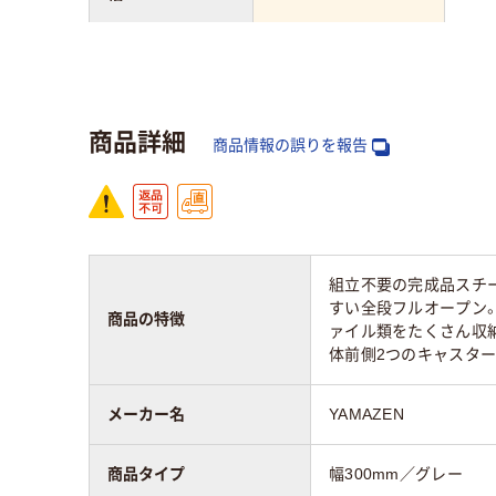
高さ：mm
600mm
奥行：mm
500mm
商品詳細
商品情報の誤りを報告
質量
14kg
組立不要の完成品スチ
すい全段フルオープン
商品の特徴
ァイル類をたくさん収納
体前側2つのキャスタ
メーカー名
YAMAZEN
商品タイプ
幅300mm／グレー