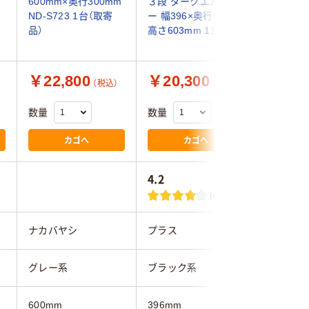
600mm×奥行300mm
３段 ダークエルグレ
ク 2段 
ND-S723 1台（取寄
ー 幅396×奥行577×
495×奥
品）
高さ603mm 1台
612mm D
1台
￥22,800
￥20,300
￥14,
（税込）
（税込）
数量
数量
数量
カゴへ
カゴへ
4.2
3.0
(8)
ナカバヤシ
プラス
プラス
グレー系
ブラック系
グレー系
600mm
396mm
495mm