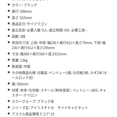
カラー：ブラック
奥行：500mm
高さ：615mm
商品区分：サイドワゴン
組立目安：必要人数：0人、組立時間：0分、必要工具：-
段数：3段
有効内寸法：上段・中段：幅236×奥行412×高さ70mm、下段：幅
236×奥行412×高さ245mm
寸法：幅306×奥行500×高さ615mm
質量：13kg
製造国：中国
その他商品仕様：付属品：ペントレー1個、仕切板1枚、カギ2本（オ
ールロック式）
幅：306mm
材質：本体・仕切板：スチール（粉体塗装）、ペントレー：ABS、キャ
スター：ナイロン
カラーグループ：ブラック系
シリーズ名：アイリスチトセ サイドキャビネット
アスクル商品環境スコア：15