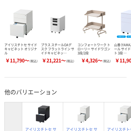
アイリスチトセ サイド
プラス スチールOAデ
コンフォートワーク ト
山善（YAMA
キャビネット オリジナ
スク フラットライン サ
ローリー サイドワゴン
ール サイ
ル
イドキャビネッ…
3段/2段
ト 3段 …
￥11,790～
￥21,221～
￥4,326～
￥11,9
（税込）
（税込）
（税込）
他のバリエーション
アイリスチトセ サ
アイリスチトセ サ
アイリスチト