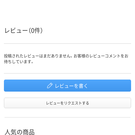
サイドワゴン
サイドワゴン
商品区分
13kg
3.5kg
20kg
質量
アスクル
レビュー（0件）
商品環境
15
スコア
投稿されたレビューはまだありません。お客様のレビューコメントをお
待ちしています。
レビューを書く
レビューをリクエストする
人気の商品