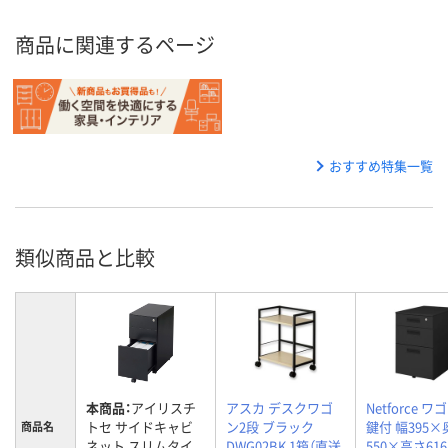
商品に関連するページ
おすすめ特集一覧
類似商品と比較
本商品：
アイリスチ
アスカ デスクワゴ
Netforce ワ
トセ サイドキャビ
ン2段 ブラック
鍵付 幅395×
商品名
ネット スリムタイ
DWG02BK 1箱（直送
550×高さ61