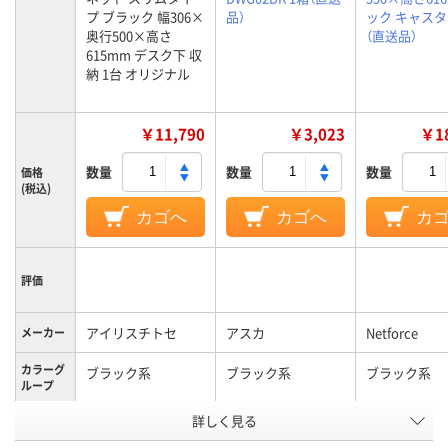
プ ブラック 幅306×
品）
ック キャス
奥行500×高さ
（直送品）
615mm デスク下 収
納 1台 オリジナル
￥11,790
￥3,023
￥18
数量
数量
数量
価格
(税込)
カゴへ
カゴへ
カ
評価
アイリスチトセ
アスカ
Netforce
メーカー
カラーグ
ブラック系
ブラック系
ブラック系
ループ
詳しく見る
3段
2段
3段
段数