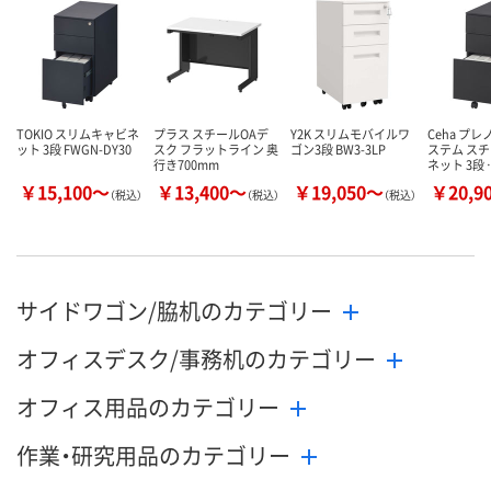
数量
数量
数量
カゴへ
カゴへ
カ
TOKIO スリムキャビネ
プラス スチールOAデ
Y2K スリムモバイルワ
Ceha プ
ット 3段 FWGN-DY30
スク フラットライン 奥
ゴン3段 BW3-3LP
ステム ス
行き700mm
ネット 3段 
￥15,100～
￥13,400～
￥19,050～
￥20,9
（税込）
（税込）
（税込）
サイドワゴン/脇机のカテゴリー
オフィスデスク/事務机のカテゴリー
オフィス用品のカテゴリー
作業・研究用品のカテゴリー