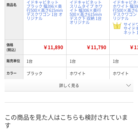
イドキャビネット
イドキャビネット
イドキャビネ
商品名
ブラック 幅396×奥
スリムタイプ ホワ
ホワイト 幅3
行500×高さ615mm
イト 幅306×奥行
行500×高さ6
デスクワゴン 1台 オ
500×高さ615mm
デスクワゴン 
リジナル
デスク下 収納 1台
リジナル
オリジナル
サイド
サイド
ネット 1
価格
￥11,890
￥11,790
￥11
(税込)
1台
1台
1台
販売単位
ブラック
ホワイト
ホワイト
カラー
詳しく見る
幅396mm
幅306mm
幅396mm
種別1
お申込番
XU02341
XU02344
XU02343
号
あり
あり
あり
在庫
この商品を見た人はこちらも検討されていま
す
8月11日（火）
8月11日（火）
8月11日（火）
お届け日