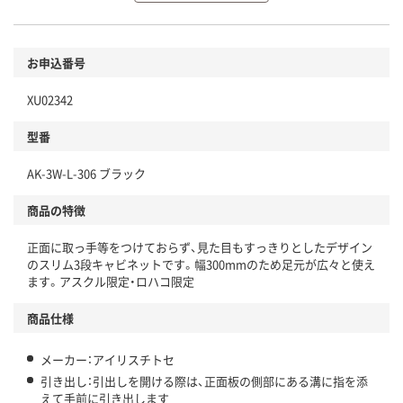
環境に配慮した材料を使用
商品
お申込番号
本体
省資源・省エネ・節水
XU02342
分別・リサイクルしやすい設計
型番
独自の回収スキームがある
AK-3W-L-306 ブラック
仕組
アスクルで資源循環している
商品の特徴
温室効果ガスなどの削減
正面に取っ手等をつけておらず、見た目もすっきりとしたデザイン
この商品の環境配慮ポイントです。下記商品詳細「
のスリム3段キャビネットです。幅300mmのため足元が広々と使え
アスクル商品環境スコア詳細／加点項目
」で確認できます。
ます。アスクル限定・ロハコ限定
商品仕様
メーカー：アイリスチトセ
引き出し：引出しを開ける際は、正面板の側部にある溝に指を添
えて手前に引き出します