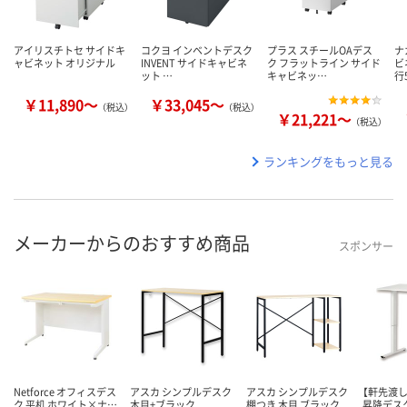
アイリスチトセ サイドキ
コクヨ インベントデスク
プラス スチールOAデス
ナ
ャビネット オリジナル
INVENT サイドキャビネ
ク フラットライン サイド
ビ
ット …
キャビネッ…
行
￥11,890～
￥33,045～
（税込）
（税込）
￥21,221～
（税込）
ランキングをもっと見る
メーカーからのおすすめ商品
スポンサー
Netforce オフィスデス
アスカ シンプルデスク
アスカ シンプルデスク
【軒先渡
ク 平机 ホワイト×ナ…
木目+ブラック
棚つき 木目 ブラック
昇降デス