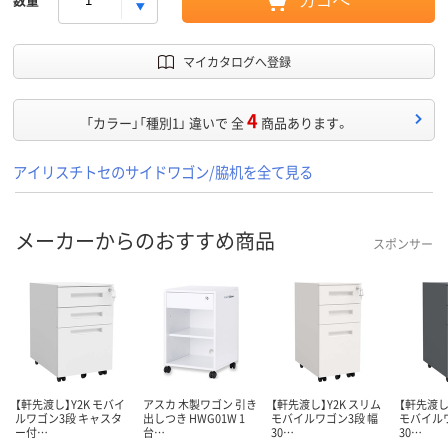
カゴへ
マイカタログへ登録
4
「カラー」「種別1」 違いで 全
商品あります。
アイリスチトセのサイドワゴン/脇机を全て見る
メーカーからのおすすめ商品
スポンサー
【軒先渡し】Y2K モバイ
アスカ 木製ワゴン 引き
【軒先渡し】Y2K スリム
【軒先渡し
ルワゴン3段 キャスタ
出しつき HWG01W 1
モバイルワゴン3段 幅
モバイルワ
ー付…
台…
30…
30…