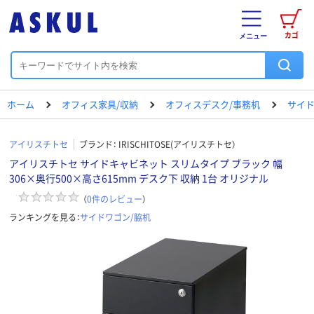
カゴ
メニュー
ホーム
オフィス家具/収納
オフィスデスク/事務机
サイド
アイリスチトセ
ブランド：
IRISCHITOSE(アイリスチトセ）
アイリスチトセ サイドキャビネット スリムタイプ ブラック 幅
306×奥行500×高さ615mm デスク下 収納 1台 オリジナル
（
0
件のレビュー
）
ランキングを見る：
サイドワゴン/脇机