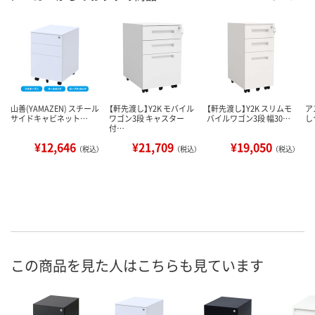
山善(YAMAZEN) スチール
【軒先渡し】Y2K モバイル
【軒先渡し】Y2K スリムモ
ア
サイドキャビネット…
ワゴン3段 キャスター
バイルワゴン3段 幅30…
し
付…
¥12,646
¥21,709
¥19,050
（税込）
（税込）
（税込）
この商品を見た人はこちらも見ています