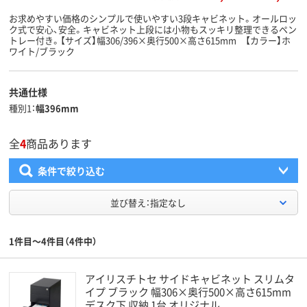
お求めやすい価格のシンプルで使いやすい3段キャビネット。オールロッ
ク式で安心、安全。キャビネット上段には小物もスッキリ整理できるペン
トレー付き。【サイズ】幅306/396×奥行500×高さ615mm 【カラー】ホ
ワイト/ブラック
共通仕様
種別1
幅396mm
全
4
商品あります
条件で絞り込む
並び替え：指定なし
1件目～4件目（4件中）
アイリスチトセ サイドキャビネット スリムタ
イプ ブラック 幅306×奥行500×高さ615mm
デスク下 収納 1台 オリジナル