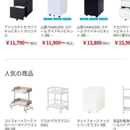
アイリスチトセ サイド
山善（YAMAZEN） スチ
山善（YAMAZEN） スチ
ナカバヤシ
キャビネット オリジナ
ール サイドキャビネッ
ール サイドキャビネッ
ャビネット 
ル
ト 3段 …
ト 3段 …
400×奥行5
￥11,790～
￥11,900～
￥13,800
￥15,9
（税込）
（税込）
（税込）
人気の商品
コンフォートワーク ト
アスカ デスクワゴン
ネットフォース ナッツ
良品計画 無
ローリー サイドワゴン
DWG
シリーズ ワゴン 3段
ールパイプ
3段/2段
ク