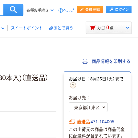
ヘルプ
各種お手続き
0
スイートポイント
あとで買う
カゴ
点
商品情報を印刷する
30本入)（直送品）
お届け日：8月25日（火）まで
お届け先：
直送品
471-104005
この出荷元の商品は商品代金
に配送料が含まれています。