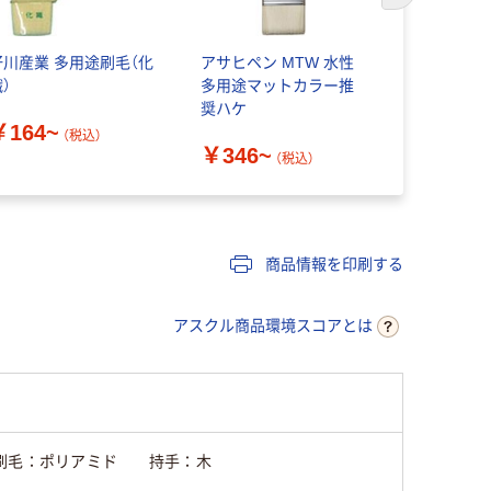
好川産業 多用途刷毛（化
アサヒペン MTW 水性
インダスト
）
多用途マットカラー推
KOWAマ
奨ハケ
￥164~
￥156~
（税込）
￥346~
（税込）
商品情報を印刷する
アスクル商品環境スコアとは
刷毛：ポリアミド 持手：木