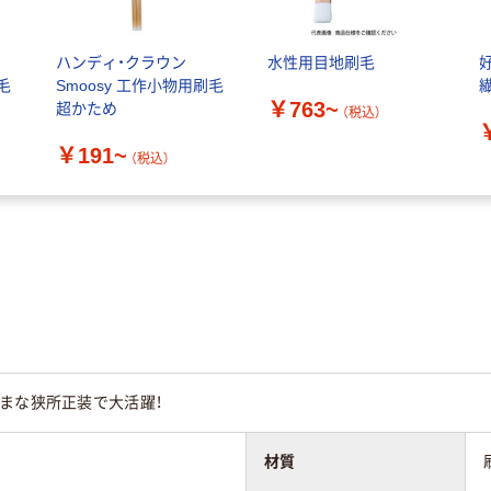
ハンディ・クラウン
水性用目地刷毛
毛
Smoosy 工作小物用刷毛
繊
￥763~
超かため
（税込）
￥191~
（税込）
まな狭所正装で大活躍！
材質