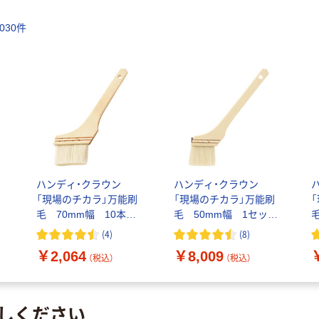
030
件
ハンディ・クラウン
ハンディ・クラウン
「現場のチカラ」万能刷
「現場のチカラ」万能刷
毛 70mm幅 10本
毛 50mm幅 1セット
オリジナル
（50本：10本入×5箱）
(
4
)
(
8
)
オリジナル
￥2,064
￥8,009
（税込）
（税込）
しください