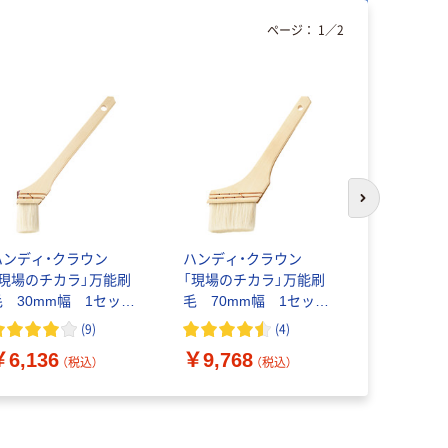
ページ：
1
／
2
次のスライド
ハンディ・クラウン
ハンディ・クラウン
インダスト
「現場のチカラ」万能刷
「現場のチカラ」万能刷
KOWA 木
毛 30mm幅 1セット
毛 70mm幅 1セット
15mm 1228
（50本：10本入×5箱）
（50本：10本入×5箱）
5971
(
9
)
(
4
)
オリジナル
オリジナル
￥6,136
￥9,768
￥96
（税込）
（税込）
（税込