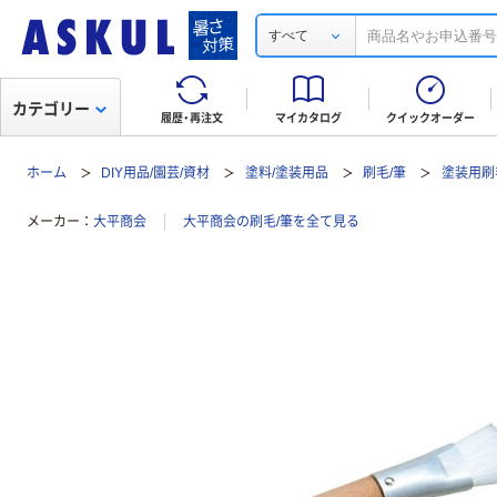
すべて
カテゴリー
履歴・再注文
マイカタログ
クイックオーダー
ホーム
DIY用品/園芸/資材
塗料/塗装用品
刷毛/筆
塗装用刷
メーカー
大平商会
大平商会の刷毛/筆を全て見る