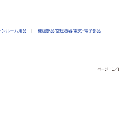
ーンルーム用品
機械部品/空圧機器/電気・電子部品
ページ：
1
／
1