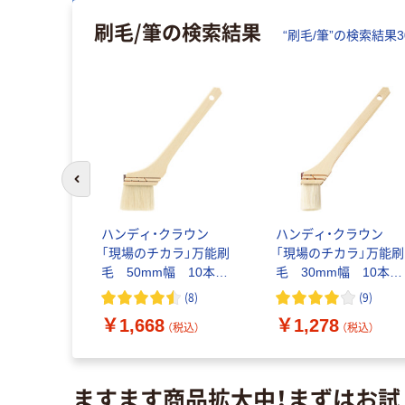
刷毛/筆
の検索結果
“
刷毛/筆
”の検索結果
3
前のスライドへ
リーコーワ
ハンディ・クラウン
ハンディ・クラウン
TA平筆5号
「現場のチカラ」万能刷
「現場のチカラ」万能刷
37-4556
毛 50mm幅 10本
毛 30mm幅 10本
オリジナル
オリジナル
(
2
)
(
8
)
(
9
)
￥1,668
￥1,278
込）
（税込）
（税込）
ますます商品拡大中！まずはお試