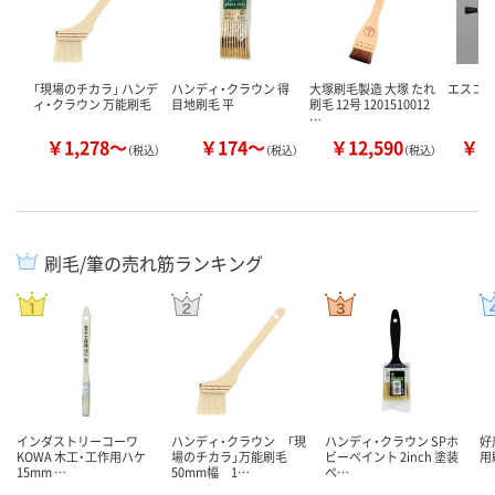
「現場のチカラ」 ハンデ
ハンディ・クラウン 得
大塚刷毛製造 大塚 たれ
エスコ 
ィ・クラウン 万能刷毛
目地刷毛 平
刷毛 12号 1201510012
…
￥1,278～
￥174～
￥12,590
￥4
（税込）
（税込）
（税込）
刷毛/筆の売れ筋ランキング
インダストリーコーワ
ハンディ・クラウン 「現
ハンディ・クラウン SPホ
好
KOWA 木工・工作用ハケ
場のチカラ」万能刷毛
ビーペイント 2inch 塗装
用
15mm …
50mm幅 1…
ペ…