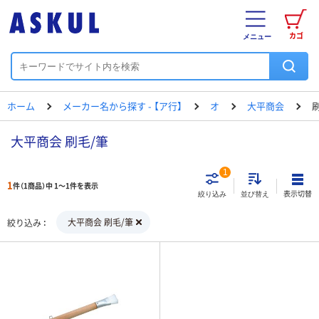
カゴ
メニュー
ホーム
メーカー名から探す - 【ア行】
オ
大平商会
大平商会 刷毛/筆
1
1
件（1商品）中 1～1件を表示
表示切替
絞り込み
並び替え
大平商会 刷毛/筆
絞り込み