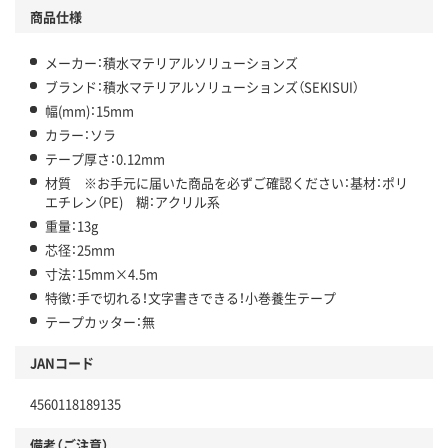
商品仕様
メーカー：積水マテリアルソリューションズ
ブランド：積水マテリアルソリューションズ（SEKISUI）
幅(mm)：15mm
カラー：ソラ
テープ厚さ：0.12mm
材質 ※お手元に届いた商品を必ずご確認ください：基材：ポリ
エチレン（PE) 糊：アクリル系
重量：13g
芯径：25mm
寸法：15mm×4.5m
特徴：手で切れる！文字書きできる！小巻養生テープ
テープカッター：無
JANコード
4560118189135
備考（ご注意）