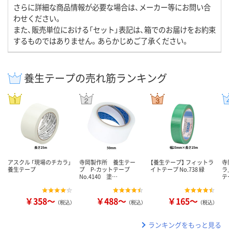
さらに詳細な商品情報が必要な場合は、メーカー等にお問い合
わせください。
また、販売単位における「セット」表記は、箱でのお届けをお約束
するものではありません。あらかじめご了承ください。
養生テープの売れ筋ランキング
アスクル 「現場のチカラ」
寺岡製作所 養生テー
【養生テープ】 フィットラ
寺
養生テープ
プ P-カットテープ
イトテープ No.738 緑
ラ
No.4140 塗…
テ
￥358～
￥488～
￥165～
（税込）
（税込）
（税込）
ランキングをもっと見る