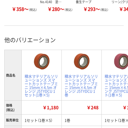
No.4140 塗…
養生テープ
リーン/ク
￥358～
￥280～
￥293～
￥3
（税込）
（税込）
（税込）
他のバリエーション
商品名
積水マテリアルソリ
積水マテリアルソリ
積水マテリア
ューションズ スマ
ューションズ スマ
ューションズ
ートカットテープミ
ートカットテープミ
ートカットテ
ニ 15mm×4.5m オ
ニ 15mm×4.5m オ
ニ 15mm×4.
レンジ J5TYDCU 1
レンジ J5TYDCU 1
ンク J5TYPC
セット(1巻×5)
巻
ト(1巻×5)
価格
￥1,180
￥248
￥1
(税込)
1セット（1巻×5）
1巻
1セット（1巻×
販売単位