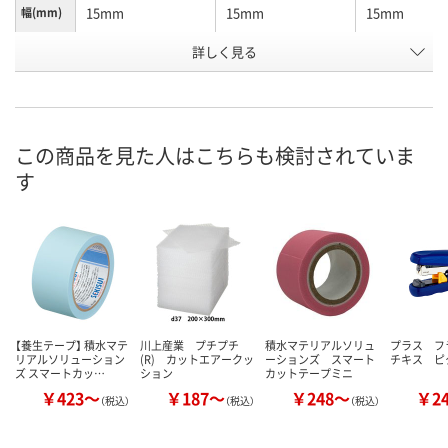
15mm
15mm
15mm
幅(mm)
詳しく見る
オレンジ
オレンジ
ピンク
カラー
お申込番
XH38401
XH38330
XH38407
号
7点
あり
1点
在庫
この商品を見た人はこちらも検討されていま
す
8月9日（日）
8月9日（日）
8月9日（日）
お届け日
数量
数量
数量
カゴへ
カゴへ
カ
【養生テープ】 積水マテ
川上産業 プチプチ
積水マテリアルソリュ
プラス フ
リアルソリューション
(R) カットエアークッ
ーションズ スマート
チキス ピ
ズ スマートカッ…
ション
カットテープミニ
￥423～
￥187～
￥248～
￥2
（税込）
（税込）
（税込）