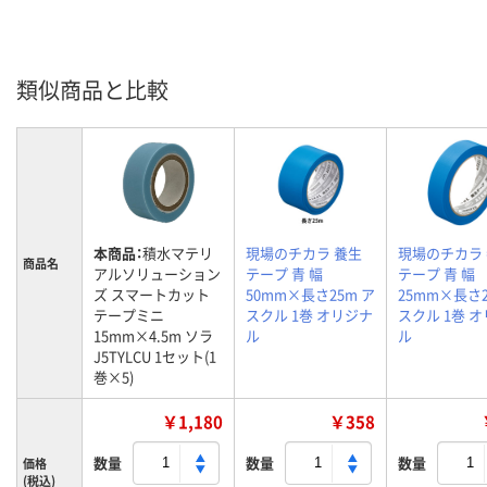
類似商品と比較
本商品：
積水マテリ
現場のチカラ 養生
現場のチカラ
商品名
アルソリューション
テープ 青 幅
テープ 青 幅
ズ スマートカット
50mm×長さ25m ア
25mm×長さ2
テープミニ
スクル 1巻 オリジナ
スクル 1巻 
15mm×4.5m ソラ
ル
ル
J5TYLCU 1セット(1
巻×5)
￥1,180
￥358
数量
数量
数量
価格
(税込)