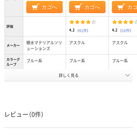
カゴへ
カゴへ
カ
評価
4.2
4.2
（
41件
）
（
16件
）
積水マテリアルソリ
アスクル
アスクル
メーカー
ューションズ
カラーグ
ブルー系
ブルー系
ブルー系
ループ
アスクル
詳しく見る
商品環境
10
10
スコア
レビュー（0件）