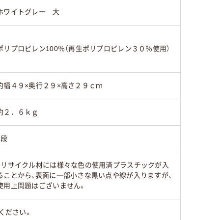
ホワイトグレー 大
ポリプロピレン100％（再生ポリプロピレン３０％使用）
約幅４９×奥行２９×高さ２９ｃｍ
約２．６ｋｇ
3段
●リサイクル材には様々な色の使用済プラスチックが入
ることから、表面に一部小さな黒い点や線が入りますが、
使用上問題はございません。
ください。