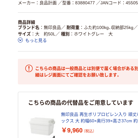
メーカー：良品計画
／型番：83880477
／JANコード：455058
商品詳細
ブランド名
無印良品
／
耐荷重
ふた約100kg、収納部25kg
／
サイズ
大 約50L
／
種別
ホワイトグレー 大
もっと見る
こちらの商品は一般商品とは別便で届く場合がある別
細はレジ画面にてご確認をお願い致します。
こちらの商品の代替品をご用意しています
無印良品 再生ポリプロピレン入り 頑丈
ックス 大 約幅60×奥行39×高さ37cm 約5
セット（1個×4） 良品計画
￥9,960
（税込）