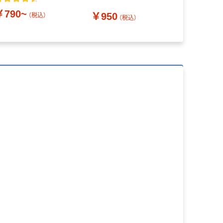
リジナル
￥790~
￥950
（税込）
（税込）
￥333~