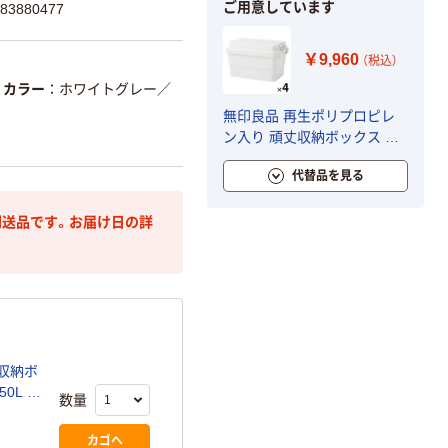
ご用意しています
3880477
￥9,960
（税込）
カラー
ホワイトグレー
／
無印良品 再生ポリプロピレ
ン入り 頑丈収納ボックス 大
約幅60×奥行39×高さ37cm 約
代替品を見る
50L 1セット（1個×4） 良品計
画
送品です。お届け日の詳
収納ボ
0L 1
数量
カゴへ