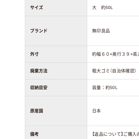
サイズ
大 約50L
ブランド
無印良品
外寸
約幅６０×奥行３９×高
廃棄方法
粗大ゴミ（自治体確認）
収納目安
容量：約50L
原産国
日本
備考
【返品について】ご購入