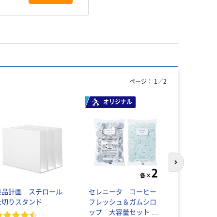
ページ：
1
／
2
オリジナル
次のスライド
良品計画 スチロール
セレニータ コーヒー
コクヨ ソ
仕切りスタンド
フレッシュ＆ガムシロ
ート カラー 
ップ 大容量セット オ
罫 ドット