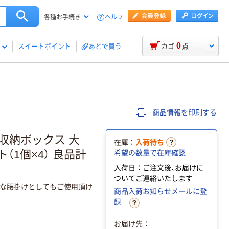
ヘルプ
各種お手続き
0
スイートポイント
あとで買う
カゴ
点
商品情報を印刷する
収納ボックス 大
在庫：
入荷待ち
ト（1個×4） 良品計
希望の数量で在庫確認
入荷日：ご注文後、お届けに
ついてご連絡いたします
な腰掛けとしてもご使用頂け
商品入荷お知らせメールに登
録
お届け先：