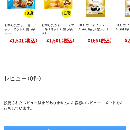
おからだから チョコチ
おからだから チーズケ
UCC カフェプラス
UCC カ
ップ 1セット（1個（2袋
ーキ 1セット（1個（2袋
4.5ml 1袋（20個入）コ…
4.5ml 
入）…
入）…
¥1,501（税込）
¥1,501（税込）
¥166（税込）
¥
レビュー（0件）
投稿されたレビューはまだありません。お客様のレビューコメントをお
待ちしています。