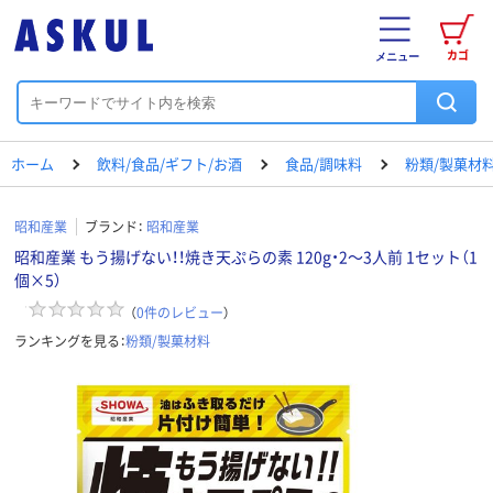
カゴ
メニュー
ホーム
飲料/食品/ギフト/お酒
食品/調味料
粉類/製菓材
昭和産業
ブランド：
昭和産業
昭和産業 もう揚げない！！焼き天ぷらの素 120g・2～3人前 1セット（1
個×5）
（
0
件のレビュー
）
ランキングを見る：
粉類/製菓材料