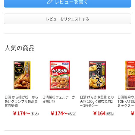
レビューを書く
レビューをリクエストする
人気の商品
日清 から揚げ粉 から
日清製粉ウェルナ か
日清 げんきや監修 とり
日清製粉ウェ
あげグランプリ最高金
ら揚げ粉
天粉 100g＜鶏むね肉2
TONKATS
賞店監修
～3枚分＞…
ミックス…
￥174～
￥174～
￥164
￥
（税込）
（税込）
（税込）