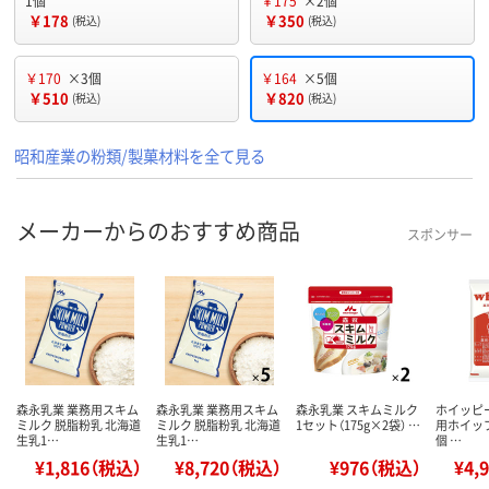
1個
￥175
×2個
￥178
￥350
(税込)
(税込)
￥170
×3個
￥164
×5個
￥510
￥820
(税込)
(税込)
昭和産業の粉類/製菓材料を全て見る
メーカーからのおすすめ商品
スポンサー
森永乳業 業務用スキム
森永乳業 業務用スキム
森永乳業 スキムミルク
ホイッピー
ミルク 脱脂粉乳 北海道
ミルク 脱脂粉乳 北海道
1セット（175g×2袋） …
用ホイップ
生乳1…
生乳1…
個 …
¥1,816（税込）
¥8,720（税込）
¥976（税込）
¥4,