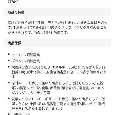
717049
商品の特徴
揚げずに焼くだけで手軽に天ぷらが作れます。お好きな具材を切っ
て、生地をつけて約6分間（目安）焼くだけで、ザクザク食感の天ぷら
が食べられます。油の片付けも簡単です。
商品仕様
メーカー：昭和産業
ブランド：昭和産業
栄養成分表示：100gあたり：エネルギー354kcal、たんぱく質5.1g、
脂質1.8g、炭水化物79.3g、食塩相当量1.5g※この表示値は目安で
す
原材料 ※お手元に届いた商品を必ずご確認ください：小麦粉
（国内製造）、でん粉、食塩、卵黄粉（卵を含む） / 乳化剤、ベーキン
グパウダー、カロテン色素
表示すべきアレルギー項目 ※お手元に届いた商品を必ずご確
認ください：小麦、卵（本品製造工場では特定原材料のうち、乳成
分を含む製品を生産しています。）
内容量：120g