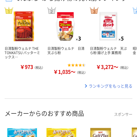
日清製粉ウェルナ THE
日清製粉ウェルナ 日清
日清製粉ウェルナ 天ぷ
昭
TONKATSU バッターミ
天ぷら粉
ら粉 揚げ上手 業務用
金
ックス…
￥973
￥3,272～
（税込）
（税込）
￥1,035～
（税込）
ランキングをもっと見る
メーカーからのおすすめ商品
スポンサー