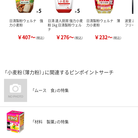
日清製粉ウェルナ 強
日清 達人厨房 強力小麦
日清製粉ウェルナ 薄
波里 お
力小麦粉
粉 1kg 日清製粉ウェル
力小麦粉
フリー 
ナ
￥407～
￥276～
￥232～
￥
（税込）
（税込）
（税込）
「小麦粉（薄力粉）」に関連するピンポイントサーチ
「ムース 食」の特集
「材料 製菓」の特集