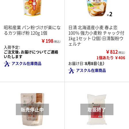
昭和産業 パン粉づけが楽にな
日清 北海道産小麦 春よ恋
るカツ揚げ粉 120g 1個
100％ 強力小麦粉 チャック付
1kg 1セット（2個）日清製粉ウ
￥198
（税込）
ェルナ
入荷予定：
￥812
ご注文後、お届けについてご連絡
（税込）
いたします
1個あたり ￥406
アスクル在庫商品
お届け日：
8月8日（土）
アスクル在庫商品