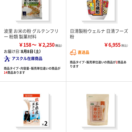
波里 お米の粉 グルテンフリ
日清製粉ウェルナ 日清フーズ
ー 粉類 製菓材料
粉
￥158
￥2,250
￥6,955
（税込）
お届け日：
8月8日（土）
直送品
アスクル在庫商品
商品タイプ・販売単位違いの商品が
2
商品あ
ります
商品タイプ・内容量・販売単位違いの商品が
14
商品あります