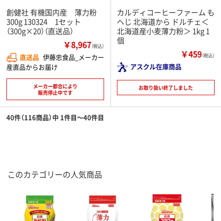
創健社 有機国内産 薄力粉
カルディコーヒーファーム も
300g 130324 1セット
へじ 北海道から ドルチェ＜
（300g×20）（直送品）
北海道産小麦薄力粉＞ 1kg 1
個
￥8,967
（税込）
￥459
直送品
伊藤忠食品_メーカー
（税込）
アスクル在庫商品
産直品からお届け
メーカー都合により
お取り扱い終了しました
販売停止中です
40件（116商品）中 1件目～40件目
このカテゴリーの人気商品