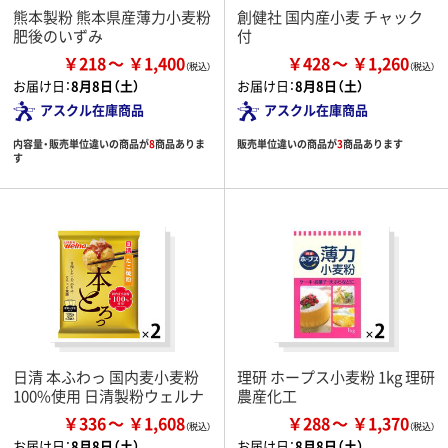
熊本製粉 熊本県産薄力小麦粉
創健社 国内産小麦 チャック
肥後のいずみ
付
￥218
￥1,400
￥428
￥1,260
お届け日：
8月8日（土）
お届け日：
8月8日（土）
アスクル在庫商品
アスクル在庫商品
内容量・販売単位違いの商品が
8
商品ありま
販売単位違いの商品が
3
商品あります
す
日清 本ふわっ 国内麦小麦粉
理研 ホープス小麦粉 1kg 理研
100%使用 日清製粉ウェルナ
農産化工
￥336
￥1,608
￥288
￥1,370
お届け日：
8月8日（土）
お届け日：
8月8日（土）