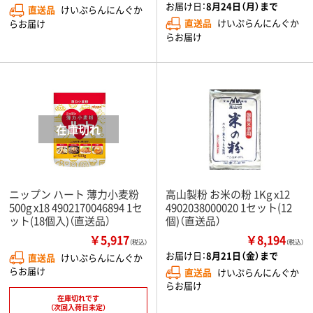
お届け日：
8月24日（月）まで
直送品
けいぷらんにんぐか
直送品
けいぷらんにんぐか
らお届け
らお届け
ニップン ハート 薄力小麦粉
高山製粉 お米の粉 1Kg x12
500g x18 4902170046894 1セ
4902038000020 1セット(12
ット(18個入)（直送品）
個)（直送品）
￥5,917
￥8,194
（税込）
（税込）
お届け日：
8月21日（金）まで
直送品
けいぷらんにんぐか
らお届け
直送品
けいぷらんにんぐか
らお届け
在庫切れです
（次回入荷日未定）