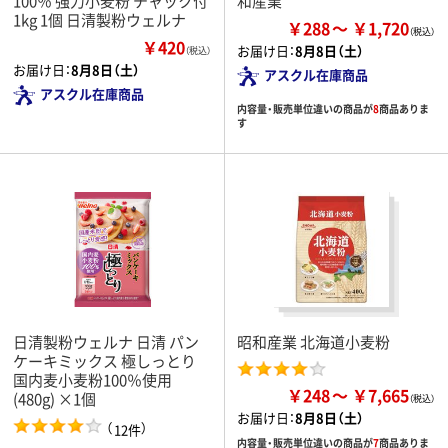
100％ 強力小麦粉 チャック付
和産業
1kg 1個 日清製粉ウェルナ
￥288
￥1,720
￥420
お届け日：
8月8日（土）
（税込）
お届け日：
8月8日（土）
アスクル在庫商品
アスクル在庫商品
内容量・販売単位違いの商品が
8
商品ありま
す
日清製粉ウェルナ 日清 パン
昭和産業 北海道小麦粉
ケーキミックス 極しっとり
国内麦小麦粉100％使用
￥248
￥7,665
(480g) ×1個
お届け日：
8月8日（土）
（
）
12件
内容量・販売単位違いの商品が
7
商品ありま