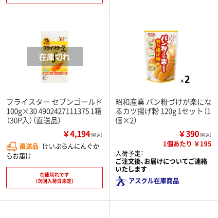
フライスター セブンゴールド
昭和産業 パン粉づけが楽にな
100g×30 4902427111375 1箱
るカツ揚げ粉 120g 1セット（1
（30P入）（直送品）
個×2）
￥4,194
￥390
（税込）
（税込）
1個あたり ￥195
直送品
けいぷらんにんぐか
入荷予定：
らお届け
ご注文後、お届けについてご連絡
いたします
在庫切れです
アスクル在庫商品
（次回入荷日未定）