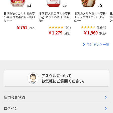
日清製粉ウェルナ 国内麦
日清 達人厨房 薄力小麦粉
日清 カメリヤ 強力小麦粉
日
小麦粉 薄力小麦粉 700g 1
1kg 1セット（5個）日清製
チャック付 1セット（1袋
1
セッ…
粉…
(1k…
ク
￥751
(
2件
)
(
523件
)
（税込）
￥1,279
￥1,960
（税込）
（税込）
ランキング一覧
アスクルについて
お気軽にご質問ください。
新規会員登録
ログイン