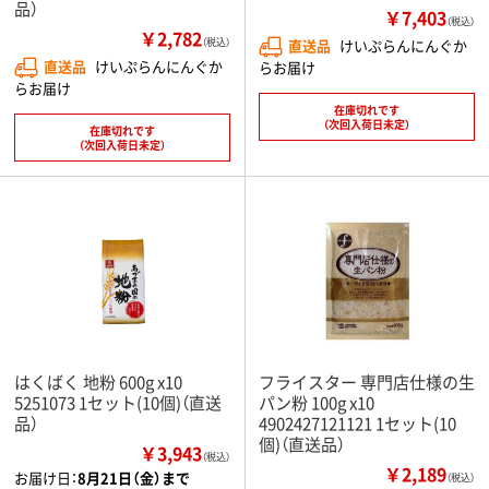
品）
￥7,403
（税込）
￥2,782
（税込）
直送品
けいぷらんにんぐか
直送品
けいぷらんにんぐか
らお届け
らお届け
在庫切れです
（次回入荷日未定）
在庫切れです
（次回入荷日未定）
はくばく 地粉 600g x10
フライスター 専門店仕様の生
5251073 1セット(10個)（直送
パン粉 100g x10
品）
4902427121121 1セット(10
個)（直送品）
￥3,943
（税込）
￥2,189
お届け日：
8月21日（金）まで
（税込）