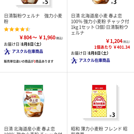
日清製粉ウェルナ 強力小麦
日清 北海道産小麦 春よ恋
粉
100％ 強力小麦粉 チャック付
1kg 1セット（3個）日清製粉ウ
ェルナ
￥804
￥1,960
￥1,204
（税込）
お届け日：
8月8日（土）
1個あたり ￥401.34
アスクル在庫商品
お届け日：
8月8日（土）
アスクル在庫商品
販売単位違いの商品が
3
商品あります
日清 北海道産小麦 春よ恋
昭和 薄力小麦粉 フレンド 昭