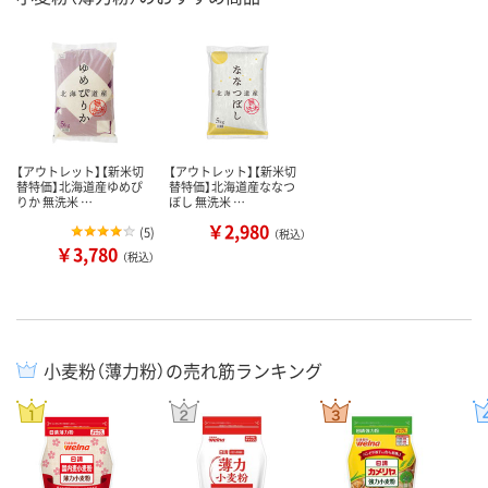
【アウトレット】【新米切
【アウトレット】【新米切
替特価】北海道産ゆめぴ
替特価】北海道産ななつ
りか 無洗米 …
ぼし 無洗米 …
￥2,980
(
5
)
（税込）
￥3,780
（税込）
小麦粉（薄力粉）の売れ筋ランキング