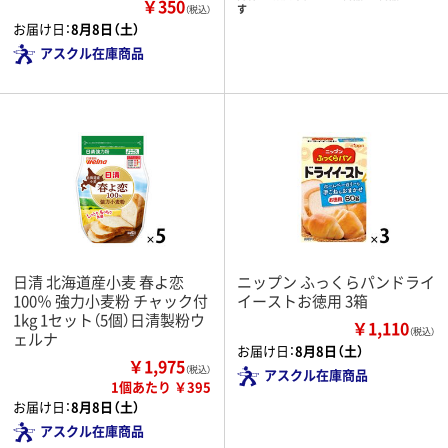
￥350
す
（税込）
お届け日：
8月8日（土）
アスクル在庫商品
日清 北海道産小麦 春よ恋
ニップン ふっくらパンドライ
100％ 強力小麦粉 チャック付
イーストお徳用 3箱
1kg 1セット（5個）日清製粉ウ
￥1,110
（税込）
ェルナ
お届け日：
8月8日（土）
￥1,975
（税込）
アスクル在庫商品
1個あたり ￥395
お届け日：
8月8日（土）
アスクル在庫商品