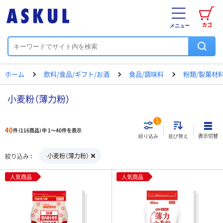
カゴ
メニュー
ホーム
飲料/食品/ギフト/お酒
食品/調味料
粉類/製菓材
小麦粉（薄力粉）
1
40
件（116商品）中 1～40件を表示
表示切替
絞り込み
並び替え
小麦粉（薄力粉）
絞り込み
人気商品
人気商品