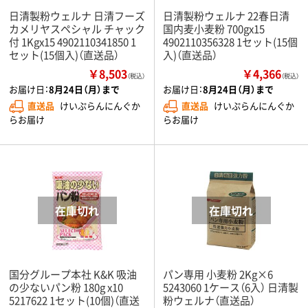
日清製粉ウェルナ 日清フーズ
日清製粉ウェルナ 22春日清
カメリヤスペシャル チャック
国内麦小麦粉 700gx15
付 1Kgx15 4902110341850 1
4902110356328 1セット(15個
セット(15個入)（直送品）
入)（直送品）
￥8,503
￥4,366
（税込）
（税込）
お届け日：
8月24日（月）まで
お届け日：
8月24日（月）まで
直送品
けいぷらんにんぐか
直送品
けいぷらんにんぐか
らお届け
らお届け
国分グループ本社 K&K 吸油
パン専用 小麦粉 2Kg×6
の少ないパン粉 180g x10
5243060 1ケース（6入） 日清製
5217622 1セット(10個)（直送
粉ウェルナ（直送品）