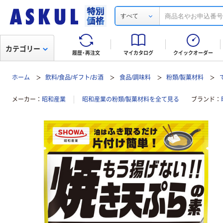
すべて
カテゴリー
履歴・再注文
マイカタログ
クイックオーダー
ホーム
飲料/食品/ギフト/お酒
食品/調味料
粉類/製菓材料
メーカー
昭和産業
昭和産業の粉類/製菓材料を全て見る
ブランド