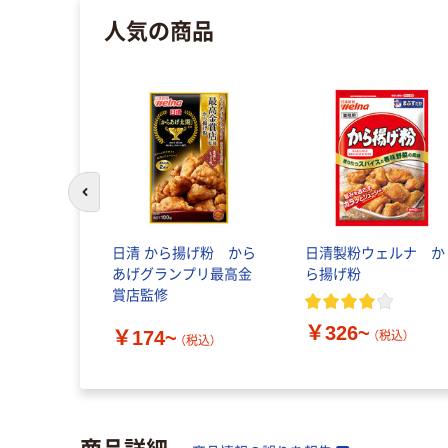
人気の商品
前のスライドへ
日清 から揚げ粉 から
日清製粉ウェルナ か
あげグランプリ最高金
ら揚げ粉
賞店監修
￥326~
￥174~
（税込）
（税込）
商品詳細