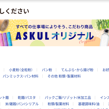
しください
小麦粉（全粒粉）
パン粉
てんぷら・から揚げ粉
お好
パンミックス・パン材料
その他 粉類・製菓材料
ント麺
乾麺/パスタ
パックご飯/リゾット/米加工品
イン
米/雑穀/パン/シリアル
粉類/製菓材料
基礎調味料/油