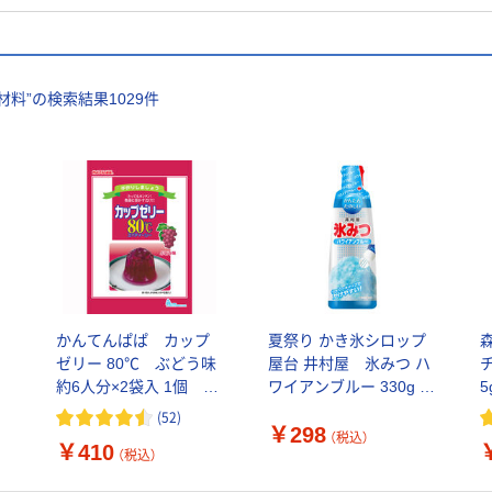
材料
”の検索結果
1029
件
かんてんぱぱ カップ
夏祭り かき氷シロップ
)
ゼリー 80℃ ぶどう味
屋台 井村屋 氷みつ ハ
約6人分×2袋入 1個 ゼ
ワイアンブルー 330g 1
5
リーの素 製菓材料 お菓
個
(
52
)
￥298
子作り 手作り
（税込）
￥410
（税込）