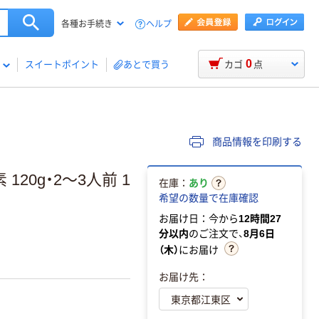
ヘルプ
各種お手続き
0
スイートポイント
あとで買う
カゴ
点
商品情報を印刷する
20g・2～3人前 1
在庫：
あり
希望の数量で在庫確認
お届け日：今から
12時間27
分以内
のご注文で、
8月6日
（木）
にお届け
お届け先：