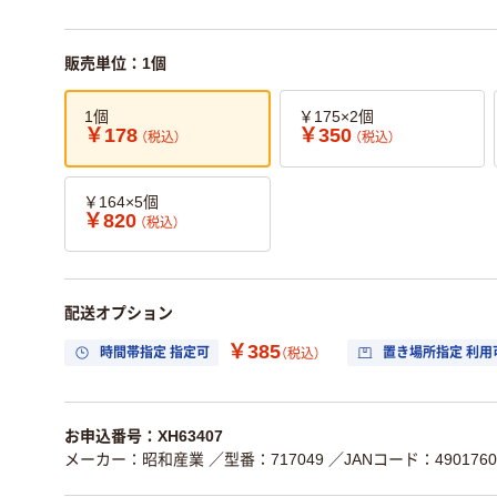
販売単位：1個
1個
￥175×2個
￥178
￥350
（税込）
（税込）
￥164×5個
￥820
（税込）
配送オプション
￥385
時間帯指定 指定可
置き場所指定 利用
（税込）
お申込番号：XH63407
メーカー：昭和産業
／型番：717049
／JANコード：4901760