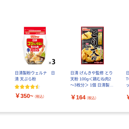
日清製粉ウェルナ 日
日清 げんきや監修 とり
清 天ぷら粉
天粉 100g＜鶏むね肉2
T
～3枚分＞ 1個 日清製粉
ウェルナ
￥350~
￥164
（税込）
（税込）