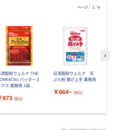
ページ：
1
／
4
次のスライド
日清製粉ウェルナ THE
日清製粉ウェルナ 天
オタフクソ
ONKATSU バッターミ
ぷら粉 揚げ上手 業務用
か天入り天
ックス 業務用 1袋
￥664~
￥324~
（1kg） トンカツ用 バ
（税込）
￥973
ッター粉
（税込）