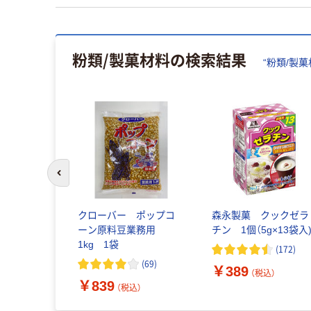
粉類/製菓材料
の検索結果
“
粉類/製菓
前のスライドへ
立 ホームメ
クローバー ポップコ
森永製菓 クックゼラ
ンチョコ
ーン原料豆業務用
チン 1個（5g×13袋入
7653 1セッ
1kg 1袋
(
172
)
送品）
(
69
)
￥389
（税込）
込）
￥839
（税込）