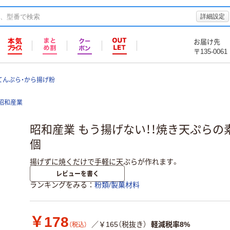
詳細設定
お届け先
〒135-0061
てんぷら・から揚げ粉
昭和産業
昭和産業 もう揚げない！！焼き天ぷらの素 1
個
揚げずに焼くだけで手軽に天ぷらが作れます。
レビューを書く
ランキングをみる
粉類/製菓材料
￥178
／￥165（税抜き）
軽減税率8%
（税込）