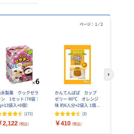
ページ：
1
／
2
次のスライド
森永製菓 クックゼラ
かんてんぱぱ カップ
夏祭り か
チン 1セット（78袋：
ゼリー 80℃ オレンジ
屋台 井村
g×13袋入×6個）
味 約6人分×2袋入 1個
チゴ 330g 
ゼリーの素 製菓材料 お
(
172
)
(
3
)
￥298
菓子作り 手作り
（
￥2,122
￥410
（税込）
（税込）