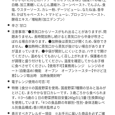
白糖、加工黒糖）、にんじん濃縮汁、コーンペースト、でんぷん、食
塩、ウスターソース、カレー粉、デーツピューレ、なたね油、香辛
料、かぼちゃペースト、トマトピューレ、ブロッコリーペースト、
酵母エキス／増粘剤（加工デンプン）
辛さ：甘口
注意事項："●蒸気口からソースがもれ出ることがありますが、問
題ありません。長時間加熱し続けると蒸気口から中身が吹きこ
ぼれる場合があります。 ●加熱後は蒸気口が開くため、保存でき
ません。 ●加熱時に蒸気口から蒸気が抜けない場合があります
が温まっています。 ●中袋が開封しにくいときは、ハサミで開け
てください。温めなくてもおいしく召し上がれます。保護者の方
が調理と盛り付けをしてください。温度を確認してからお子様
に食べさせてください。【使用不可】業務用レンジ レンジのオ
ート（自動温め）機能 オーブン オーブントースター【やけど注
意】レンジ取出時 加熱後開封時"
電子レンジ使用の可否：可
特徴：1食分※の国産野菜を使用。国産野菜7種類の甘みと旨みが
とけこむ、まろやかな甘口カレーです。３歳ごろから食べられま
す。※3～5歳の１日の野菜摂取目安量240gの1/3量（生換算80g）
を使用しています。「4つの食品群の年齢別・性別・身体活動レベ
ル別食品構成」香川明夫監修より
表示すべきアレルギー項目 ※お手元に届いた商品を必ずご確