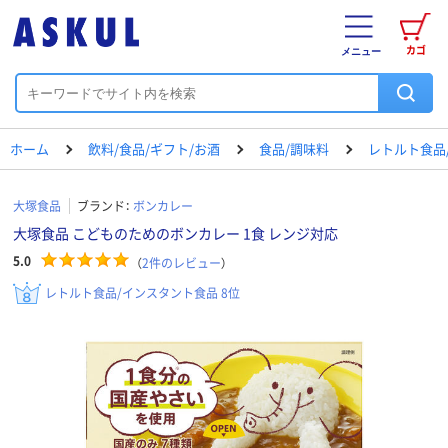
カゴ
メニュー
ホーム
飲料/食品/ギフト/お酒
食品/調味料
レトルト食品
大塚食品
ブランド：
ボンカレー
大塚食品 こどものためのボンカレー 1食 レンジ対応
5.0
（
2
件のレビュー
）
レトルト食品/インスタント食品 8位