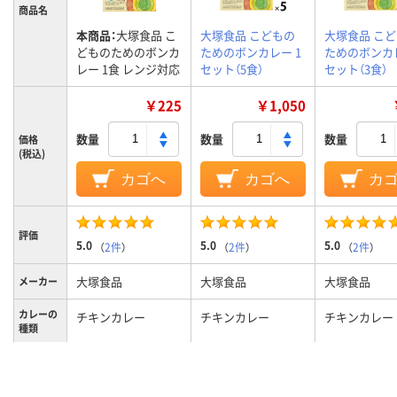
商品名
本商品：
大塚食品 こ
大塚食品 こどもの
大塚食品 こ
どものためのボンカ
ためのボンカレー 1
ためのボンカレ
レー 1食 レンジ対応
セット（5食）
セット（3食）
￥225
￥1,050
数量
数量
数量
価格
(税込)
カゴへ
カゴへ
カ
評価
5.0
5.0
5.0
（
2件
）
（
2件
）
（
2件
）
大塚食品
大塚食品
大塚食品
メーカー
カレーの
チキンカレー
チキンカレー
チキンカレー
種類
甘口
甘口
甘口
辛さ