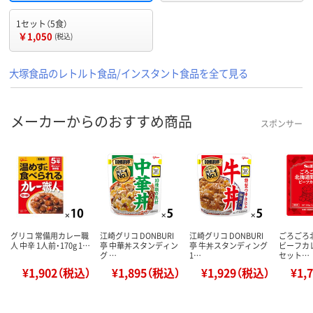
1セット（5食）
￥1,050
(税込)
大塚食品のレトルト食品/インスタント食品を全て見る
メーカーからのおすすめ商品
スポンサー
グリコ 常備用カレー職
江崎グリコ DONBURI
江崎グリコ DONBURI
ごろごろ
人 中辛 1人前・170g 1…
亭 中華丼スタンディン
亭 牛丼スタンディング
ビーフカレ
グ …
1…
セット…
¥1,902（税込）
¥1,895（税込）
¥1,929（税込）
¥1,