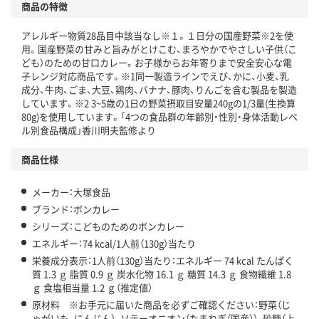
商品の特徴
アレルギー物質28品目中該当なし※１。１日分の国産野菜※2を使
用。国産野菜の甘みと旨みがとけこむ、まろやかでやさしい子供（こ
ども）のための甘口カレー。お子様からお年寄りまで安全安心な電
子レンジ対応商品です。※1同一製造ラインでえび、かに、小麦、乳
成分、牛肉、ごま、大豆、鶏肉、バナナ、豚肉、りんごを含む製品を製造
しています。※2 3~5歳の1日の野菜摂取目安量240gの1/3量(生換算
80g)を使用しています。「4つの食品群の年齢別・性別・身体活動レベ
ル別食品構成」香川明夫監修より
商品仕様
メーカー：大塚食品
ブランド：ボンカレー
シリーズ：こどものためのボンカレー
エネルギー：74 kcal/1人前（130g）当たり
栄養成分表示：1人前（130g）当たり：エネルギー 74 kcal たんぱく
質 1.3 ｇ 脂質 0.9 ｇ 炭水化物 16.1 ｇ 糖質 14.3 ｇ 食物繊維 1.8
ｇ 食塩相当量 1.2 ｇ（推定値）
原材料 ※お手元に届いた商品を必ずご確認ください：野菜（じ
ゃがいも、にんじん）、ソテーオニオン（たまねぎ（国産））、砂糖（上