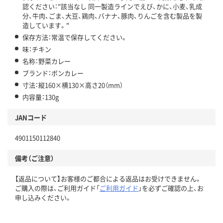
認ください："該当なし 同一製造ラインでえび、かに、小麦、乳成
分、牛肉、ごま、大豆、鶏肉、バナナ、豚肉、りんごを含む製品を製
造しています。"
保存方法：常温で保存してください。
味：チキン
名称：野菜カレー
ブランド：ボンカレー
寸法：縦160×横130×高さ20（mm）
内容量：130g
JANコード
4901150112840
備考（ご注意）
【返品について】お客様のご都合による返品はお受けできません。
ご購入の際は、ご利用ガイド「
ご利用ガイド
」を必ずご確認の上、お
申し込みください。