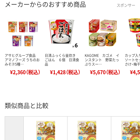
メーカーからのおすすめ商品
スポンサー
アサヒグループ食品
日清ふっくら釜炊き
KAGOME カゴメ イ
カップ入
アマノフーズ うちのお
ごはん ６個 日清食
ンスタント 野菜たっ
ソートセ
みそ汁5種…
品
ぷりスー…
さけ・梅
¥2,360（税込）
¥1,428（税込）
¥5,670（税込）
¥4,
類似商品と比較