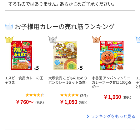
するものではありません。あらかじめご了承ください。
お子様用カレーの売れ筋ランキング
エスビー食品 カレーの王
大塚食品 こどものための
永谷園 アンパンマンミニ
エ
子さま
ボンカレー 1セット（5食）
カレーポーク甘口 100gx5
子
49…
と
(
2件
)
￥1,060
（税込）
￥760～
￥1,050
（税込）
（税込）
ランキングをもっと見る