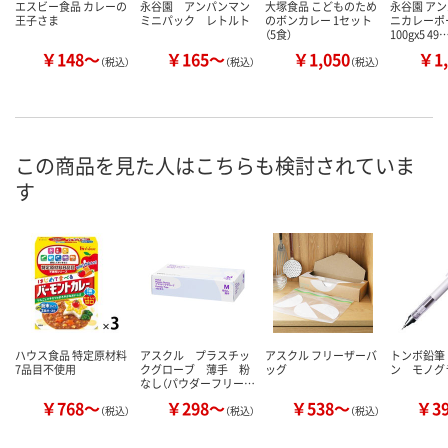
エスビー食品 カレーの
永谷園 アンパンマン
大塚食品 こどものため
永谷園 ア
王子さま
ミニパック レトルト
のボンカレー 1セット
ニカレーポ
（5食）
100gx5 49
￥148～
￥165～
￥1,050
￥1,
（税込）
（税込）
（税込）
この商品を見た人はこちらも検討されていま
す
ハウス食品 特定原材料
アスクル プラスチッ
アスクル フリーザーバ
トンボ鉛筆
7品目不使用
クグローブ 薄手 粉
ッグ
ン モノグ
なし（パウダーフリー…
￥768～
￥298～
￥538～
￥3
（税込）
（税込）
（税込）