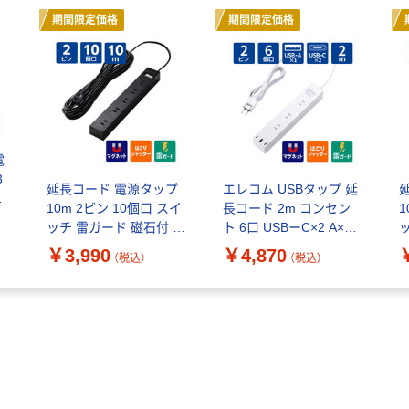
期間限定価格
期間限定価格
電
3
延長コード 電源タップ
エレコム USBタップ 延
10m 2ピン 10個口 スイ
長コード 2m コンセン
1
ッチ 雷ガード 磁石付 黒
ト 6口 USBーC×2 A×1
ECTー15100BK エレコ
白 ECT-3920WH 1個
E
￥3,990
￥4,870
（税込）
（税込）
ム 1個
ム