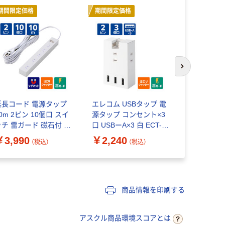
期間限定価格
期間限定価格
期間限定価
次のスライド
延長コード 電源タップ
エレコム USBタップ 電
エレコム U
0m 2ピン 10個口 スイ
源タップ コンセント×3
長コード 2
ッチ 雷ガード 磁石付 白
口 USBーA×3 白 ECT-
ト 6口 USB
CTー15100WH エレコ
37-3A3WH 1個
黒 ECT-39
￥3,990
￥2,240
￥4,870
（税込）
（税込）
 1個
商品情報を印刷する
アスクル商品環境スコアとは