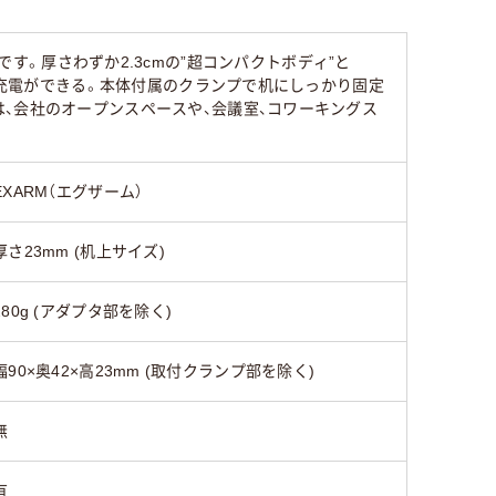
ポートです。厚さわずか2.3cmの”超コンパクトボディ”と
同時充電ができる。本体付属のクランプで机にしっかり固定
、会社のオープンスペースや、会議室、コワーキングス
EXARM（エグザーム）
厚さ23mm (机上サイズ)
280g (アダプタ部を除く)
幅90×奥42×高23mm (取付クランプ部を除く)
無
有