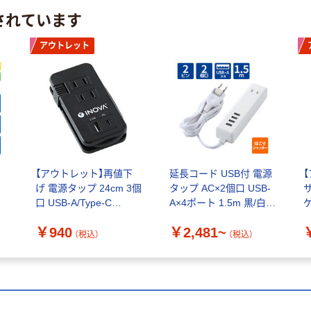
されています
アウトレット
【アウトレット】再値下
延長コード USB付 電源
げ 電源タップ 24cm 3個
タップ AC×2個口 USB-
口 USB-A/Type-C
A×4ポート 1.5m 黒/白/
ケ
INOVA たぷもちたけし
オーク/ウォールナット
1
￥940
￥2,481~
PD18W 3R-TAC07BK
エレコム
（税込）
（税込）