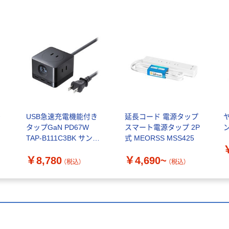
り
USB急速充電機能付き
延長コード 電源タップ
イ
タップGaN PD67W
スマート電源タップ 2P
TAP-B111C3BK サンワ
式 MEORSS MSS425
サプライ 1個
￥8,780
￥4,690~
（税込）
（税込）