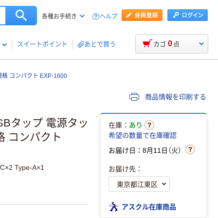
ヘルプ
各種お手続き
0
スイートポイント
あとで買う
カゴ
点
 コンパクト EXP-1600
商品情報を印刷する
SBタップ 電源タッ
在庫：
あり
格 コンパクト
希望の数量で在庫確認
お届け日：8月11日（火）
 Type-A×1
お届け先：
アスクル在庫商品