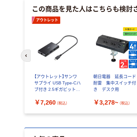
この商品を見た人はこちらも検討
アウトレット
前のスライドへ
【アウトレット】サンワ
朝日電器 延長コード
サプライ USB Type-Cハ
耐雷 集中スイッチ付
ブ付き 2.5ギガビット
き デスク用
LANアダプタ USB-
￥7,260
￥3,278~
3TCLS8BK 1個
（税込）
（税込）