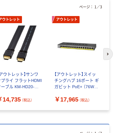
ページ：
1
／
3
アウトレット
アウトレット
アウトレッ
次のスライド
【アウトレット】サンワ
【アウトレット】スイッ
交換用ランプ
サプライ フラットHDMI
チングハブ 16ポート ギ
ロジェクタ
ーブル KM-HD20-
ガビット PoE+ （76W）
￥20,37
00FK 1本
金属筐体 壁掛け/ラック
￥14,735
￥17,965
マウント 静音 設定不要
（税込）
（税込）
法人向け 1台