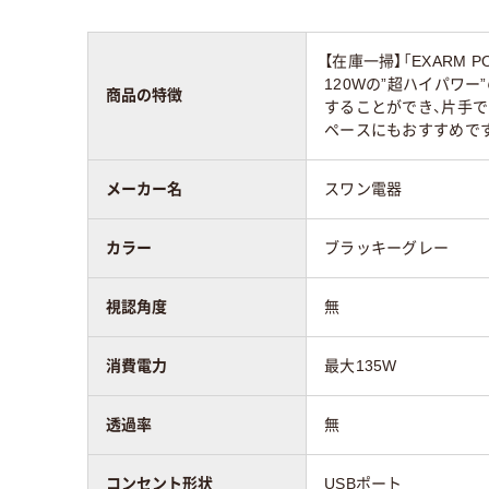
【在庫一掃】「EXARM 
120Wの”超ハイパワ
商品の特徴
することができ、片手
ペースにもおすすめで
メーカー名
スワン電器
カラー
ブラッキーグレー
視認角度
無
消費電力
最大135W
透過率
無
コンセント形状
USBポート