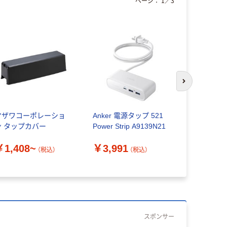
ページ：
1
／
3
次のスライド
ヤザワコーポレーショ
Anker 電源タップ 521
電源タップ
ン タップカバー
Power Strip A9139N21
ランプ式・3
縮対応・ブラ
￥1,408~
￥3,991
CLAMP1
（税込）
（税込）
￥3,270
ライ 1本（
スポンサー