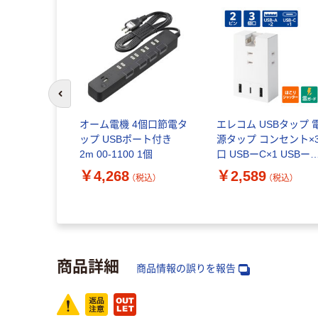
前のスライドへ
オーム電機 4個口節電タ
エレコム USBタップ 
ップ USBポート付き
源タップ コンセント×
2m 00-1100 1個
口 USBーC×1 USBー
A×2 白 ECT-37-
￥4,268
￥2,589
（税込）
（税込）
3A2CWH 1個
商品詳細
商品情報の誤りを報告